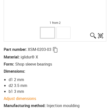
1 from 2
igus-ico
igu
igus-icon-copy-clipboard
Part number
:
XSM-0203-03
Material
:
iglidur® X
Form
:
Shop sleeve bearings
Dimensions
:
d1 2 mm
d2 3.5 mm
b1 3 mm
Adjust dimensions
Manufacturing method
:
Injection moulding