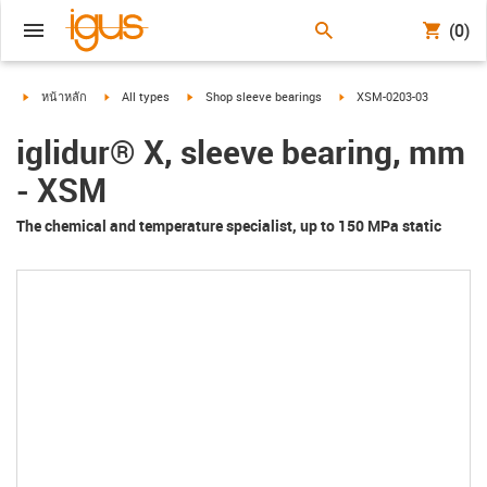
(0)
igus-icon-arrow-right
igus-icon-arrow-right
igus-icon-arrow-right
igus-icon-arrow-right
หน้าหลัก
All types
Shop sleeve bearings
XSM-0203-03
iglidur® X, sleeve bearing, mm
- XSM
The chemical and temperature specialist, up to 150 MPa static