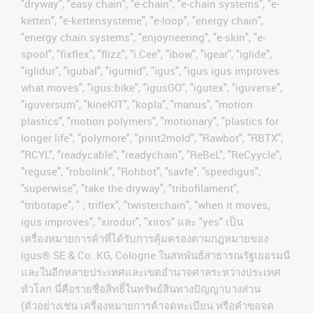
"dryway", "easy chain", "e-chain", "e-chain systems", "e-
ketten", "e-kettensysteme", "e-loop", "energy chain",
"energy chain systems", "enjoyneering", "e-skin", "e-
spool", "fixflex", "flizz", "i.Cee", "ibow", "igear", "iglide",
"iglidur", "igubal", "igumid", "igus", "igus igus improves
what moves", "igus:bike", "igusGO", "igutex", "iguverse",
"iguversum", "kineKIT", "kopla", "manus", "motion
plastics", "motion polymers", "motionary", "plastics for
longer life", "polymore", "print2mold", "Rawbot", "RBTX",
"RCYL", "readycable", "readychain", "ReBeL", "ReCyycle",
"reguse", "robolink", "Rohbot", "savfe", "speedigus",
"superwise", "take the dryway", "tribofilament",
"tribotape", " ; triflex", "twisterchain", "when it moves,
igus improves", "xirodur", "xiros"
และ
"yes"
เป็น
เครื่องหมายการค้าที่ได้รับการคุ้มครองตามกฎหมายของ
igus® SE & Co. KG, Cologne
ในสหพันธ์สาธารณรัฐเยอรมนี
และในอีกหลายประเทศและเขตอํานาจศาลระหว่างประเทศ
ทั่วโลก
นี่คือรายชื่อสิทธิ์ในทรัพย์สินทางปัญญาบางส่วน
(
ตัวอย่างเช่น
เครื่องหมายการค้าจดทะเบียน
หรือคำขอจด