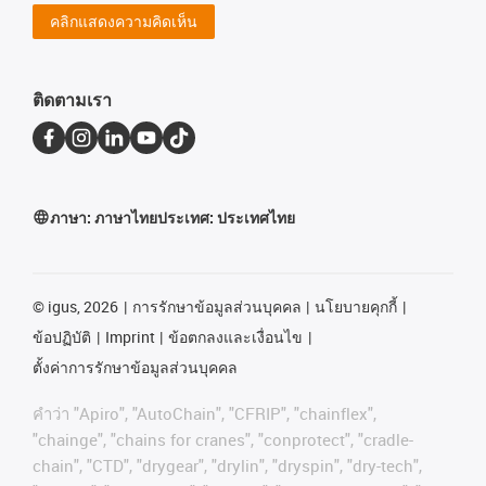
คลิกแสดงความคิดเห็น
ติดตามเรา
ภาษา:
ภาษาไทย
ประเทศ:
ประเทศไทย
©
igus, 2026
การรักษาข้อมูลส่วนบุคคล
นโยบายคุกกี้
ข้อปฏิบัติ
Imprint
ข้อตกลงและเงื่อนไข
ตั้งค่าการรักษาข้อมูลส่วนบุคคล
คําว่า
"Apiro", "AutoChain", "CFRIP", "chainflex",
"chainge", "chains for cranes", "conprotect", "cradle-
chain", "CTD", "drygear", "drylin", "dryspin", "dry-tech",