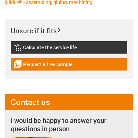
iglidur® - assembling, gluing, machining
Unsure if it fits?
Calculate the service life
igus-icon-lebensdauerrechner
Request a free sample
igus-icon-gratismuster
Contact us
I would be happy to answer your
questions in person