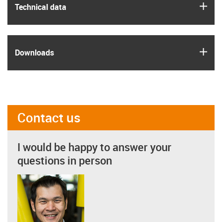
igus
Technical data
igus
Downloads
Contact us
I would be happy to answer your
questions in person