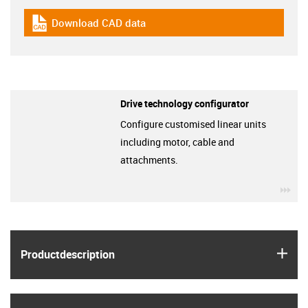
Download CAD data
igus-icon-cad-dateien
Drive technology configurator
Configure customised linear units
including motor, cable and
attachments.
igu
igus
Product­description