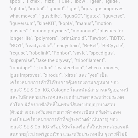
spool", "fixflex", "flizz", "i.Cee", "ibow", "igear", "iglide",
"iglidur", "igubal", "igumid", "igus", "igus igus improves
what moves", "igus:bike", "igusGO", "igutex", "iguverse",
"iguversum", "kineKIT", "kopla", "manus", "motion
plastics", "motion polymers", "motionary", "plastics for
longer life", "polymore", "print2mold", "Rawbot", "RBTX",
"RCYL", "readycable", "readychain", "ReBeL", "ReCyycle",
"reguse", "robolink", "Rohbot", "savfe", "speedigus",
"superwise", "take the dryway", "tribofilament",
"tribotape", " ; triflex", "twisterchain", "when it moves,
igus improves", "xirodur", "xiros"
และ
"yes"
เป็น
เครื่องหมายการค้าที่ได้รับการคุ้มครองตามกฎหมายของ
igus® SE & Co. KG, Cologne
ในสหพันธ์สาธารณรัฐเยอรมนี
และในอีกหลายประเทศและเขตอํานาจศาลระหว่างประเทศ
ทั่วโลก
นี่คือรายชื่อสิทธิ์ในทรัพย์สินทางปัญญาบางส่วน
(
ตัวอย่างเช่น
เครื่องหมายการค้าจดทะเบียน
หรือคำขอจด
ทะเบียนเครื่องหมายการค้าที่อยู่ระหว่างดำเนินการ
)
ของ
igus® SE & Co. KG
หรือบริษัทในเครือ
ทั้งในประเทศเยอรมนี
สหภาพยุโรป
สหรัฐอเมริกา
และ
/
หรือประเทศอื่น
ๆ
การที่ไม่มี