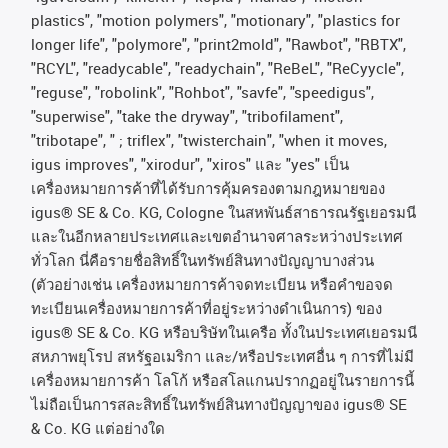
plastics", "motion polymers", "motionary", "plastics for
longer life", "polymore", "print2mold", "Rawbot", "RBTX",
"RCYL", "readycable", "readychain", "ReBeL", "ReCyycle",
"reguse", "robolink", "Rohbot", "savfe", "speedigus",
"superwise", "take the dryway", "tribofilament",
"tribotape", " ; triflex", "twisterchain", "when it moves,
igus improves", "xirodur", "xiros"
และ
"yes"
เป็น
เครื่องหมายการค้าที่ได้รับการคุ้มครองตามกฎหมายของ
igus® SE & Co. KG, Cologne
ในสหพันธ์สาธารณรัฐเยอรมนี
และในอีกหลายประเทศและเขตอํานาจศาลระหว่างประเทศ
ทั่วโลก
นี่คือรายชื่อสิทธิ์ในทรัพย์สินทางปัญญาบางส่วน
(
ตัวอย่างเช่น
เครื่องหมายการค้าจดทะเบียน
หรือคำขอจด
ทะเบียนเครื่องหมายการค้าที่อยู่ระหว่างดำเนินการ
)
ของ
igus® SE & Co. KG
หรือบริษัทในเครือ
ทั้งในประเทศเยอรมนี
สหภาพยุโรป
สหรัฐอเมริกา
และ
/
หรือประเทศอื่น
ๆ
การที่ไม่มี
เครื่องหมายการค้า
โลโก้
หรือสโลแกนปรากฏอยู่ในรายการนี้
ไม่ถือเป็นการสละสิทธิ์ในทรัพย์สินทางปัญญาของ
igus® SE
& Co. KG
แต่อย่างใด