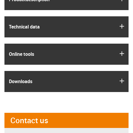
igus
Technical data
igus
Online tools
igus
Downloads
Contact us