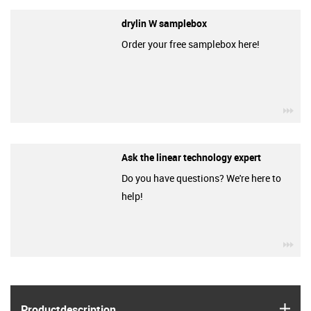
drylin W samplebox
Order your free samplebox here!
igu
Ask the linear technology expert
Do you have questions? We're here to
help!
igu
igus
Product­description