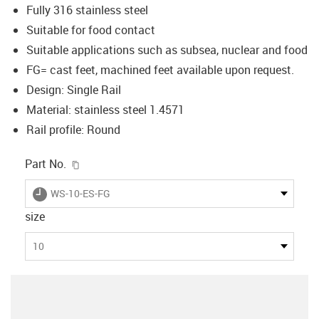
Fully 316 stainless steel
Suitable for food contact
Suitable applications such as subsea, nuclear and food
FG= cast feet, machined feet available upon request.
Design: Single Rail
Material: stainless steel 1.4571
Rail profile: Round
igus-icon-copy-clipboard
Part No.
igus-icon-lieferzeit
WS-10-ES-FG
size
10