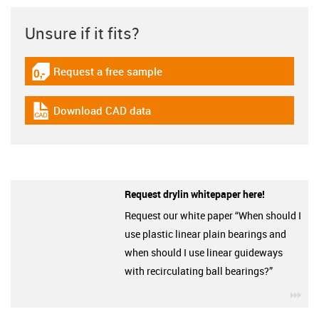
Unsure if it fits?
Request a free sample
igus-icon-gratismuster
Download CAD data
igus-icon-cad-dateien
Request drylin whitepaper here!
Request our white paper “When should I
use plastic linear plain bearings and
when should I use linear guideways
with recirculating ball bearings?”
igu