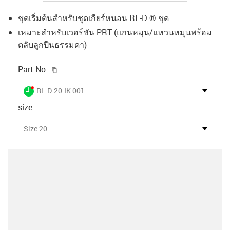
ชุดเริ่มต้นสำหรับชุดเกียร์หนอน RL-D ® ชุด
เหมาะสำหรับเวอร์ชัน PRT (แกนหมุน/แหวนหมุนพร้อม
ตลับลูกปืนธรรมดา)
igus-icon-copy-clipboard
Part No.
igus-icon-lieferzeit-dot
RL-D-20-IK-001
size
Size 20