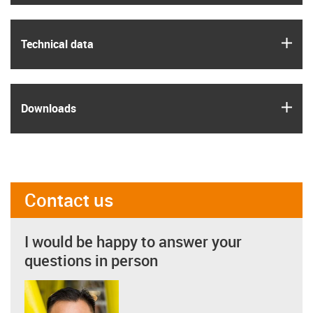
igus
Technical data
igus
Downloads
Contact us
I would be happy to answer your
questions in person