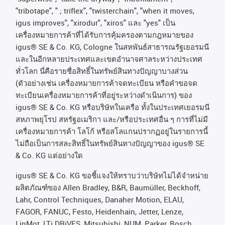
"tribotape", " ; triflex", "twisterchain", "when it moves,
igus improves", "xirodur", "xiros"
และ
"yes"
เป็น
เครื่องหมายการค้าที่ได้รับการคุ้มครองตามกฎหมายของ
igus® SE & Co. KG, Cologne
ในสหพันธ์สาธารณรัฐเยอรมนี
และในอีกหลายประเทศและเขตอํานาจศาลระหว่างประเทศ
ทั่วโลก
นี่คือรายชื่อสิทธิ์ในทรัพย์สินทางปัญญาบางส่วน
(
ตัวอย่างเช่น
เครื่องหมายการค้าจดทะเบียน
หรือคำขอจด
ทะเบียนเครื่องหมายการค้าที่อยู่ระหว่างดำเนินการ
)
ของ
igus® SE & Co. KG
หรือบริษัทในเครือ
ทั้งในประเทศเยอรมนี
สหภาพยุโรป
สหรัฐอเมริกา
และ
/
หรือประเทศอื่น
ๆ
การที่ไม่มี
เครื่องหมายการค้า
โลโก้
หรือสโลแกนปรากฏอยู่ในรายการนี้
ไม่ถือเป็นการสละสิทธิ์ในทรัพย์สินทางปัญญาของ
igus® SE
& Co. KG
แต่อย่างใด
igus® SE & Co. KG ขอชี้แจงให้ทราบว่าบริษัทไม่ได้จําหน่าย
ผลิตภัณฑ์ของ Allen Bradley, B&R, Baumüller, Beckhoff,
Lahr, Control Techniques, Danaher Motion, ELAU,
FAGOR, FANUC, Festo, Heidenhain, Jetter, Lenze,
LinMot, LTi DRiVES, Mitsubishi, NUM, Parker, Bosch