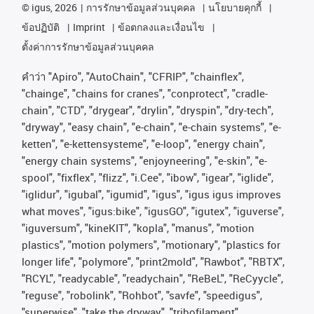
©
igus, 2026
การรักษาข้อมูลส่วนบุคคล
นโยบายคุกกี้
ข้อปฏิบัติ
Imprint
ข้อตกลงและเงื่อนไข
ตั้งค่าการรักษาข้อมูลส่วนบุคคล
คําว่า
"Apiro", "AutoChain", "CFRIP", "chainflex",
"chainge", "chains for cranes", "conprotect", "cradle-
chain", "CTD", "drygear", "drylin", "dryspin", "dry-tech",
"dryway", "easy chain", "e-chain", "e-chain systems", "e-
ketten", "e-kettensysteme", "e-loop", "energy chain",
"energy chain systems", "enjoyneering", "e-skin", "e-
spool", "fixflex", "flizz", "i.Cee", "ibow", "igear", "iglide",
"iglidur", "igubal", "igumid", "igus", "igus igus improves
what moves", "igus:bike", "igusGO", "igutex", "iguverse",
"iguversum", "kineKIT", "kopla", "manus", "motion
plastics", "motion polymers", "motionary", "plastics for
longer life", "polymore", "print2mold", "Rawbot", "RBTX",
"RCYL", "readycable", "readychain", "ReBeL", "ReCyycle",
"reguse", "robolink", "Rohbot", "savfe", "speedigus",
"superwise", "take the dryway", "tribofilament",