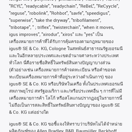
"RCYL", "readycable", "readychain", "ReBeL", "ReCyycle",
"reguse", "robolink", "Rohbot", "savfe", "speedigus",
"superwise", "take the dryway", "tribofilament",
"tribotape", " ; triflex", "twisterchain", "when it moves,
igus improves", "xirodur", "xiros"
และ
"yes"
เป็น
เครื่องหมายการค้าที่ได้รับการคุ้มครองตามกฎหมายของ
igus® SE & Co. KG, Cologne
ในสหพันธ์สาธารณรัฐเยอรมนี
และในอีกหลายประเทศและเขตอํานาจศาลระหว่างประเทศ
ทั่วโลก
นี่คือรายชื่อสิทธิ์ในทรัพย์สินทางปัญญาบางส่วน
(
ตัวอย่างเช่น
เครื่องหมายการค้าจดทะเบียน
หรือคำขอจด
ทะเบียนเครื่องหมายการค้าที่อยู่ระหว่างดำเนินการ
)
ของ
igus® SE & Co. KG
หรือบริษัทในเครือ
ทั้งในประเทศเยอรมนี
สหภาพยุโรป
สหรัฐอเมริกา
และ
/
หรือประเทศอื่น
ๆ
การที่ไม่มี
เครื่องหมายการค้า
โลโก้
หรือสโลแกนปรากฏอยู่ในรายการนี้
ไม่ถือเป็นการสละสิทธิ์ในทรัพย์สินทางปัญญาของ
igus® SE
& Co. KG
แต่อย่างใด
igus® SE & Co. KG ขอชี้แจงให้ทราบว่าบริษัทไม่ได้จําหน่าย
ผลิตภัณฑ์ของ Allen Bradley, B&R, Baumüller, Beckhoff,