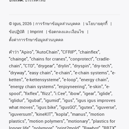
©
igus, 2026
การรักษาข้อมูลส่วนบุคคล
นโยบายคุกกี้
ข้อปฏิบัติ
Imprint
ข้อตกลงและเงื่อนไข
ตั้งค่าการรักษาข้อมูลส่วนบุคคล
คําว่า
"Apiro", "AutoChain", "CFRIP", "chainflex",
"chainge", "chains for cranes", "conprotect", "cradle-
chain", "CTD", "drygear", "drylin", "dryspin", "dry-tech",
"dryway", "easy chain", "e-chain", "e-chain systems", "e-
ketten", "e-kettensysteme", "e-loop", "energy chain",
"energy chain systems", "enjoyneering", "e-skin", "e-
spool", "fixflex", "flizz", "i.Cee", "ibow", "igear", "iglide",
"iglidur", "igubal", "igumid", "igus", "igus igus improves
what moves", "igus:bike", "igusGO", "igutex", "iguverse",
"iguversum", "kineKIT", "kopla", "manus", "motion
plastics", "motion polymers", "motionary", "plastics for
longer life", "polymore", "print2mold", "Rawbot", "RBTX",