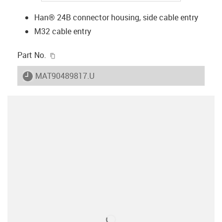
Han® 24B connector housing, side cable entry
M32 cable entry
igus-icon-copy-clipboard
Part No.
igus-icon-lieferzeit
MAT90489817.U