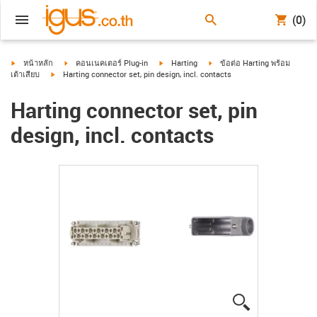
(0)
igus-icon-arrow-right
igus-icon-arrow-right
igus-icon-arrow-right
igus-icon-arrow-right
หน้าหลัก
คอนเนคเตอร์ Plug-in
Harting
ข้อต่อ Harting พร้อม
igus-icon-arrow-right
เต้าเสียบ
Harting connector set, pin design, incl. contacts
Harting connector set, pin
design, incl. contacts
igus-icon-lup