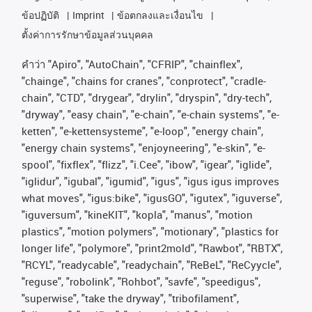
ข้อปฏิบัติ
Imprint
ข้อตกลงและเงื่อนไข
ตั้งค่าการรักษาข้อมูลส่วนบุคคล
คําว่า
"Apiro", "AutoChain", "CFRIP", "chainflex",
"chainge", "chains for cranes", "conprotect", "cradle-
chain", "CTD", "drygear", "drylin", "dryspin", "dry-tech",
"dryway", "easy chain", "e-chain", "e-chain systems", "e-
ketten", "e-kettensysteme", "e-loop", "energy chain",
"energy chain systems", "enjoyneering", "e-skin", "e-
spool", "fixflex", "flizz", "i.Cee", "ibow", "igear", "iglide",
"iglidur", "igubal", "igumid", "igus", "igus igus improves
what moves", "igus:bike", "igusGO", "igutex", "iguverse",
"iguversum", "kineKIT", "kopla", "manus", "motion
plastics", "motion polymers", "motionary", "plastics for
longer life", "polymore", "print2mold", "Rawbot", "RBTX",
"RCYL", "readycable", "readychain", "ReBeL", "ReCyycle",
"reguse", "robolink", "Rohbot", "savfe", "speedigus",
"superwise", "take the dryway", "tribofilament",