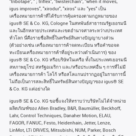
"tribotape", " ; triflex", "twisterchain", "when it moves,
igus improves", "xirodur", "xiros"
และ
"yes"
เป็น
เครื่องหมายการค้าที่ได้รับการคุ้มครองตามกฎหมายของ
igus® SE & Co. KG, Cologne
ในสหพันธ์สาธารณรัฐเยอรมนี
และในอีกหลายประเทศและเขตอํานาจศาลระหว่างประเทศ
ทั่วโลก
นี่คือรายชื่อสิทธิ์ในทรัพย์สินทางปัญญาบางส่วน
(
ตัวอย่างเช่น
เครื่องหมายการค้าจดทะเบียน
หรือคำขอจด
ทะเบียนเครื่องหมายการค้าที่อยู่ระหว่างดำเนินการ
)
ของ
igus® SE & Co. KG
หรือบริษัทในเครือ
ทั้งในประเทศเยอรมนี
สหภาพยุโรป
สหรัฐอเมริกา
และ
/
หรือประเทศอื่น
ๆ
การที่ไม่มี
เครื่องหมายการค้า
โลโก้
หรือสโลแกนปรากฏอยู่ในรายการนี้
ไม่ถือเป็นการสละสิทธิ์ในทรัพย์สินทางปัญญาของ
igus® SE
& Co. KG
แต่อย่างใด
igus® SE & Co. KG ขอชี้แจงให้ทราบว่าบริษัทไม่ได้จําหน่าย
ผลิตภัณฑ์ของ Allen Bradley, B&R, Baumüller, Beckhoff,
Lahr, Control Techniques, Danaher Motion, ELAU,
FAGOR, FANUC, Festo, Heidenhain, Jetter, Lenze,
LinMot, LTi DRiVES, Mitsubishi, NUM, Parker, Bosch