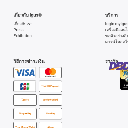
เกี่ยวกับ igus®
บริการ
เกี่ยวกับเรา
login myigu
Press
เครื่องมืออนไ
Exhibition
ขอตัวอย่างสิ
ดาวน์โหลดไ
วิธีการชำระเงิน
รางวัล
Thai QR Payment
โอนเงิน
เครดิตทางบัญชี
Shopee Pay
Line Pay
True Money Wallet
Alipay