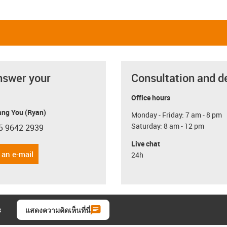
nswer your
Consultation and d
Office hours
ang You (Ryan)
Monday - Friday: 7 am - 8 pm
Saturday: 8 am - 12 pm
5 9642 2939
con-phone
Live chat
 an e-mail
24h
ะ
แสดงความคิดเห็นที่นี่