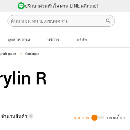
ปรึกษาด่วนทันใจ ผ่าน LINE คลิกเลย!
อุตสาหกรรม
บริการ
บริษัท
-icon-arrow-right
igus-icon-arrow-right
shaft guide
Carriages
rylin R
จำนวนสินค้า:
0
รายการ
กระเบื้อง