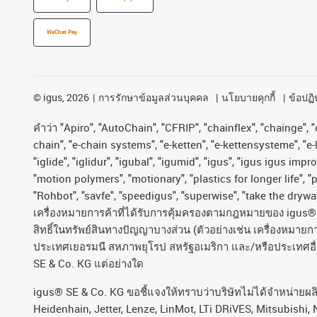
WeChat Pay
©
igus, 2026
การรักษาข้อมูลส่วนบุคคล
นโยบายคุกกี้
ข้อปฏิบ
คําว่า
"Apiro", "AutoChain", "CFRIP", "chainflex", "chainge", "c
chain", "e-chain systems", "e-ketten", "e-kettensysteme", "e-lo
"iglide", "iglidur", "igubal", "igumid", "igus", "igus igus im
"motion polymers", "motionary", "plastics for longer life", 
"Rohbot", "savfe", "speedigus", "superwise", "take the dryway"
เครื่องหมายการค้าที่ได้รับการคุ้มครองตามกฎหมายของ
igus® 
สิทธิ์ในทรัพย์สินทางปัญญาบางส่วน
(
ตัวอย่างเช่น
เครื่องหมายก
ประเทศเยอรมนี
สหภาพยุโรป
สหรัฐอเมริกา
และ
/
หรือประเทศอื
SE & Co. KG
แต่อย่างใด
igus® SE & Co. KG ขอชี้แจงให้ทราบว่าบริษัทไม่ได้จําหน่ายผ
Heidenhain, Jetter, Lenze, LinMot, LTi DRiVES, Mitsubishi, 