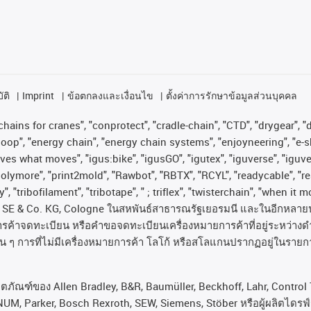
ัติ
Imprint
ข้อตกลงและเงื่อนไข
ตั้งค่าการรักษาข้อมูลส่วนบุคคล
hains for cranes", "conprotect", "cradle-chain", "CTD", "drygear", "dr
op", "energy chain", "energy chain systems", "enjoyneering", "e-skin", 
proves what moves", "igus:bike", "igusGO", "igutex", "iguverse", "igu
"polymore", "print2mold", "Rawbot", "RBTX", "RCYL", "readycable", "re
, "tribofilament", "tribotape", " ; triflex", "twisterchain", "when it 
SE & Co. KG, Cologne
ในสหพันธ์สาธารณรัฐเยอรมนี
และในอีกหลาย
ารค้าจดทะเบียน
หรือคำขอจดทะเบียนเครื่องหมายการค้าที่อยู่ระหว่างด
่น
ๆ
การที่ไม่มีเครื่องหมายการค้า
โลโก้
หรือสโลแกนปรากฏอยู่ในรายกา
ลิตภัณฑ์ของ Allen Bradley, B&R, Baumüller, Beckhoff, Lahr, Cont
NUM, Parker, Bosch Rexroth, SEW, Siemens, Stöber หรือผู้ผลิตไดรฟ์รา