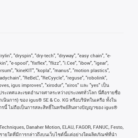
ylin", "dryspin", "dry-tech", "dryway", "easy chain", "e-
"e-spool", "fixflex", "flizz", "i.Cee", "ibow", "igear",
versum", "kineKIT", "kopla", "manus", "motion plastics",
adychain", "ReBeL", "ReCyycle", "reguse", "robolink",
moves, igus improves", "xirodur", "xiros"
และ
"yes"
เป็น
ประเทศและเขตอํานาจศาลระหว่างประเทศทั่วโลก
นี่คือรายชื่อ
ำเนินการ
)
ของ
igus® SE & Co. KG
หรือบริษัทในเครือ
ทั้งใน
รนี้
ไม่ถือเป็นการสละสิทธิ์ในทรัพย์สินทางปัญญาของ
igus®
rol Techniques, Danaher Motion, ELAU, FAGOR, FANUC, Festo,
ยใดที่มีการกล่าวถึงบนเว็บไซต์นี้แต่อย่างใดผลิตภัณฑ์ที่นํา