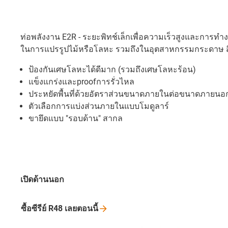
ท่อพลังงาน E2R - ระยะพิทช์เล็กเพื่อความเร็วสูงและการท
ในการแปรรูปไม้หรือโลหะ รวมถึงในอุตสาหกรรมกระดาษ สิ่
ป้องกันเศษโลหะได้ดีมาก (รวมถึงเศษโลหะร้อน)
แข็งแกร่งและproofการรั่วไหล
ประหยัดพื้นที่ด้วยอัตราส่วนขนาดภายในต่อขนาดภายนอกท
ตัวเลือกการแบ่งส่วนภายในแบบโมดูลาร์
ขายึดแบบ "รอบด้าน" สากล
เปิดด้านนอก
ซื้อซีรีย์ R48
เลยตอนนี้