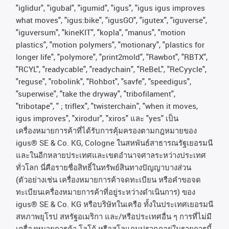
"iglidur", "igubal", "igumid", "igus", "igus igus improves
what moves", "igus:bike", "igusGO", "igutex", "iguverse",
"iguversum", "kineKIT", "kopla", "manus", "motion
plastics", "motion polymers", "motionary", "plastics for
longer life", "polymore", "print2mold", "Rawbot", "RBTX",
"RCYL", "readycable", "readychain", "ReBeL", "ReCyycle",
"reguse", "robolink", "Rohbot", "savfe", "speedigus",
"superwise", "take the dryway", "tribofilament",
"tribotape", " ; triflex", "twisterchain", "when it moves,
igus improves", "xirodur", "xiros"
และ
"yes"
เป็น
เครื่องหมายการค้าที่ได้รับการคุ้มครองตามกฎหมายของ
igus® SE & Co. KG, Cologne
ในสหพันธ์สาธารณรัฐเยอรมนี
และในอีกหลายประเทศและเขตอํานาจศาลระหว่างประเทศ
ทั่วโลก
นี่คือรายชื่อสิทธิ์ในทรัพย์สินทางปัญญาบางส่วน
(
ตัวอย่างเช่น
เครื่องหมายการค้าจดทะเบียน
หรือคำขอจด
ทะเบียนเครื่องหมายการค้าที่อยู่ระหว่างดำเนินการ
)
ของ
igus® SE & Co. KG
หรือบริษัทในเครือ
ทั้งในประเทศเยอรมนี
สหภาพยุโรป
สหรัฐอเมริกา
และ
/
หรือประเทศอื่น
ๆ
การที่ไม่มี
เครื่องหมายการค้า
โลโก้
หรือสโลแกนปรากฏอยู่ในรายการนี้