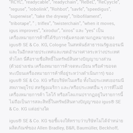
"RCYL", "readycable", "readychain", "ReBeL", "ReCyycle",
"reguse", "robolink", "Rohbot", "savfe", "speedigus",
"superwise", "take the dryway", "tribofilament",
"tribotape", " ; triflex", "twisterchain", "when it moves,
igus improves", "xirodur", "xiros"
และ
"yes"
เป็น
เครื่องหมายการค้าที่ได้รับการคุ้มครองตามกฎหมายของ
igus® SE & Co. KG, Cologne
ในสหพันธ์สาธารณรัฐเยอรมนี
และในอีกหลายประเทศและเขตอํานาจศาลระหว่างประเทศ
ทั่วโลก
นี่คือรายชื่อสิทธิ์ในทรัพย์สินทางปัญญาบางส่วน
(
ตัวอย่างเช่น
เครื่องหมายการค้าจดทะเบียน
หรือคำขอจด
ทะเบียนเครื่องหมายการค้าที่อยู่ระหว่างดำเนินการ
)
ของ
igus® SE & Co. KG
หรือบริษัทในเครือ
ทั้งในประเทศเยอรมนี
สหภาพยุโรป
สหรัฐอเมริกา
และ
/
หรือประเทศอื่น
ๆ
การที่ไม่มี
เครื่องหมายการค้า
โลโก้
หรือสโลแกนปรากฏอยู่ในรายการนี้
ไม่ถือเป็นการสละสิทธิ์ในทรัพย์สินทางปัญญาของ
igus® SE
& Co. KG
แต่อย่างใด
igus® SE & Co. KG ขอชี้แจงให้ทราบว่าบริษัทไม่ได้จําหน่าย
ผลิตภัณฑ์ของ Allen Bradley, B&R, Baumüller, Beckhoff,