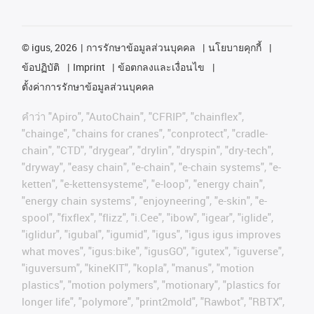
©
igus, 2026
การรักษาข้อมูลส่วนบุคคล
นโยบายคุกกี้
ข้อปฏิบัติ
Imprint
ข้อตกลงและเงื่อนไข
ตั้งค่าการรักษาข้อมูลส่วนบุคคล
คําว่า
"Apiro", "AutoChain", "CFRIP", "chainflex",
"chainge", "chains for cranes", "conprotect", "cradle-
chain", "CTD", "drygear", "drylin", "dryspin", "dry-tech",
"dryway", "easy chain", "e-chain", "e-chain systems", "e-
ketten", "e-kettensysteme", "e-loop", "energy chain",
"energy chain systems", "enjoyneering", "e-skin", "e-
spool", "fixflex", "flizz", "i.Cee", "ibow", "igear", "iglide",
"iglidur", "igubal", "igumid", "igus", "igus igus improves
what moves", "igus:bike", "igusGO", "igutex", "iguverse",
"iguversum", "kineKIT", "kopla", "manus", "motion
plastics", "motion polymers", "motionary", "plastics for
longer life", "polymore", "print2mold", "Rawbot", "RBTX",