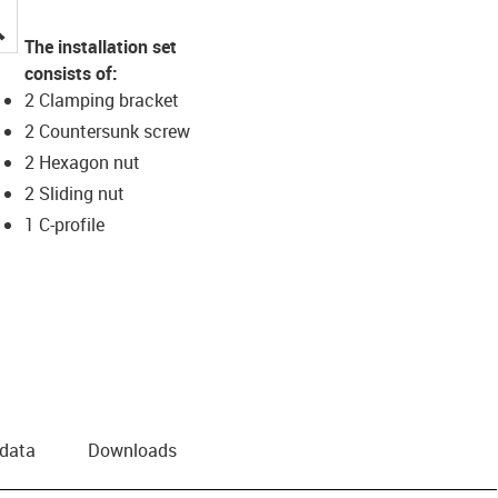
igus-icon-lupe
The installation set
consists of:
2 Clamping bracket
2 Countersunk screw
2 Hexagon nut
2 Sliding nut
1 C-profile
 data
Downloads