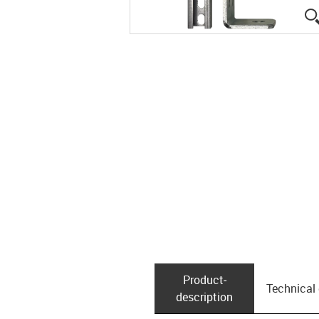
Product­
Technical
description