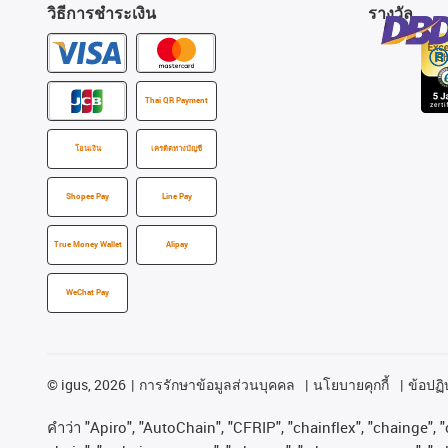
วิธีการชำระเงิน
รางวัล
Thai QR Payment
โอนเงิน
เครดิตทางบัญชี
Shopee Pay
Line Pay
True Money Wallet
Alipay
WeChat Pay
©
igus, 2026
การรักษาข้อมูลส่วนบุคคล
นโยบายคุกกี้
ข้อปฏิบ
คําว่า
"Apiro", "AutoChain", "CFRIP", "chainflex", "chainge", "c