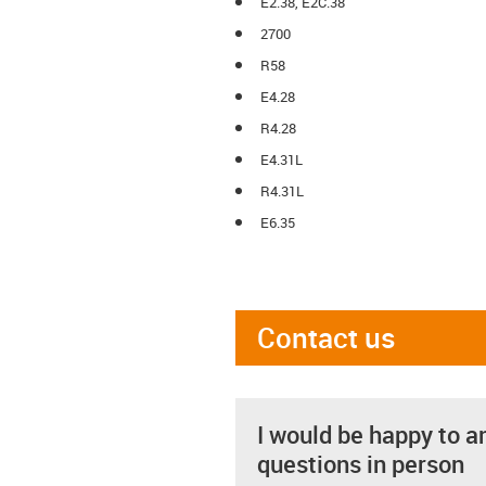
E2.38, E2C.38
2700
R58
E4.28
R4.28
E4.31L
R4.31L
E6.35
Contact us
I would be happy to a
questions in person