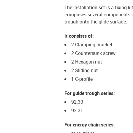
The installation set is a fixing k
comprises several components req
trough onto the glide surface.
It consists of:
2 Clamping bracket
2 Countersunk screw
2 Hexagon nut
2 Sliding nut
1 C-profile
For guide trough series:
92.30
92.31
For energy chain series: