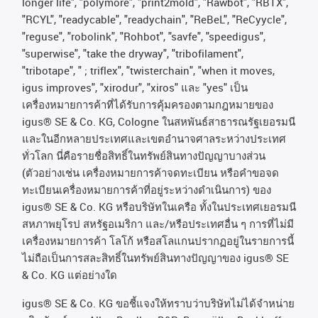
longer life", "polymore", "print2mold", "Rawbot", "RBTX",
"RCYL", "readycable", "readychain", "ReBeL", "ReCyycle",
"reguse", "robolink", "Rohbot", "savfe", "speedigus",
"superwise", "take the dryway", "tribofilament",
"tribotape", " ; triflex", "twisterchain", "when it moves,
igus improves", "xirodur", "xiros"
และ
"yes"
เป็น
เครื่องหมายการค้าที่ได้รับการคุ้มครองตามกฎหมายของ
igus® SE & Co. KG, Cologne
ในสหพันธ์สาธารณรัฐเยอรมนี
และในอีกหลายประเทศและเขตอํานาจศาลระหว่างประเทศ
ทั่วโลก
นี่คือรายชื่อสิทธิ์ในทรัพย์สินทางปัญญาบางส่วน
(
ตัวอย่างเช่น
เครื่องหมายการค้าจดทะเบียน
หรือคำขอจด
ทะเบียนเครื่องหมายการค้าที่อยู่ระหว่างดำเนินการ
)
ของ
igus® SE & Co. KG
หรือบริษัทในเครือ
ทั้งในประเทศเยอรมนี
สหภาพยุโรป
สหรัฐอเมริกา
และ
/
หรือประเทศอื่น
ๆ
การที่ไม่มี
เครื่องหมายการค้า
โลโก้
หรือสโลแกนปรากฏอยู่ในรายการนี้
ไม่ถือเป็นการสละสิทธิ์ในทรัพย์สินทางปัญญาของ
igus® SE
& Co. KG
แต่อย่างใด
igus® SE & Co. KG ขอชี้แจงให้ทราบว่าบริษัทไม่ได้จําหน่าย