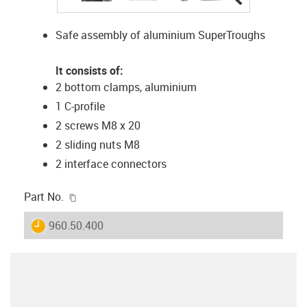
Safe assembly of aluminium SuperTroughs
It consists of:
2 bottom clamps, aluminium
1 C-profile
2 screws M8 x 20
2 sliding nuts M8
2 interface connectors
igus-icon-copy-clipboard
Part No.
igus-icon-lieferzeit
960.50.400