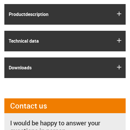
igus
Product­description
igus
Technical data
igus
Downloads
Contact us
I would be happy to answer your