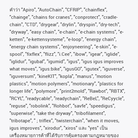
คําว่า
"Apiro", "AutoChain", "CFRIP", "chainflex",
"chainge", "chains for cranes", "conprotect", "cradle-
chain", "CTD", "drygear", "drylin", "dryspin", "dry-tech",
"dryway", "easy chain", "e-chain", "e-chain systems", "e-
ketten", "e-kettensysteme", "e-loop", "energy chain",
"energy chain systems", "enjoyneering", "e-skin", "e-
spool", "fixflex", "flizz", "i.Cee", "ibow", "igear", "iglide",
"iglidur", "igubal", "igumid", "igus", "igus igus improves
what moves", "igus:bike", "igusGO", "igutex", "iguverse",
"iguversum", "kineKIT", "kopla", "manus", "motion
plastics", "motion polymers", "motionary", "plastics for
longer life", "polymore", "print2mold", "Rawbot", "RBTX",
"RCYL", "readycable", "readychain", "ReBeL", "ReCyycle",
"reguse", "robolink", "Rohbot", "savfe", "speedigus",
"superwise", "take the dryway", "tribofilament",
"tribotape", " ; triflex", "twisterchain", "when it moves,
igus improves", "xirodur", "xiros"
และ
"yes"
เป็น
เครื่องหมายการค้าที่ได้รับการคุ้มครองตามกฎหมายของ