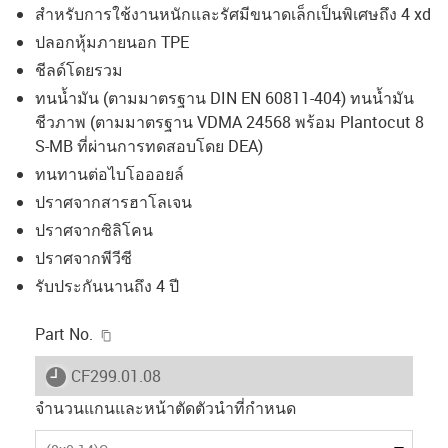
สำหรับการใช้งานหนักและรัศมีขนาดเล็กเป็นพิเศษถึง 4 xd
ปลอกหุ้มภายนอก TPE
ชีลด์โดยรวม
ทนน้ำมัน (ตามมาตรฐาน DIN EN 60811-404) ทนน้ำมัน
ชีวภาพ (ตามมาตรฐาน VDMA 24568 พร้อม Plantocut 8
S-MB ที่ผ่านการทดสอบโดย DEA)
ทนทานต่อไบโอออยล์
ปราศจากสารฮาโลเจน
ปราศจากซิลิโคน
ปราศจากพีวีซี
รับประกันนานถึง 4 ปี
igus-icon-copy-clipboard
Part No.
igus-icon-lieferzeit
CF299.01.08
จำนวนแกนและหน้าตัดตัวนำที่กำหนด