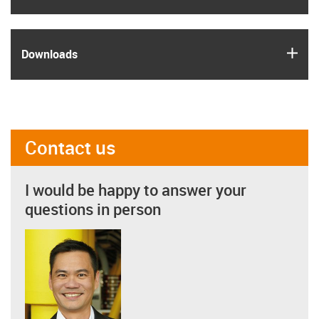
igus
Downloads
Contact us
I would be happy to answer your
questions in person