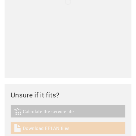
Unsure if it fits?
Calculate the service life
igus-icon-lebensdauerrechner
Download EPLAN files
igus-icon-download-plan