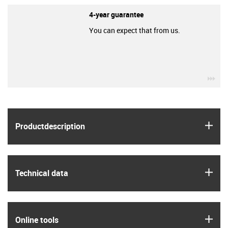
4-year guarantee
You can expect that from us.
igu
igus
Product­description
igus
Technical data
igus
Online tools