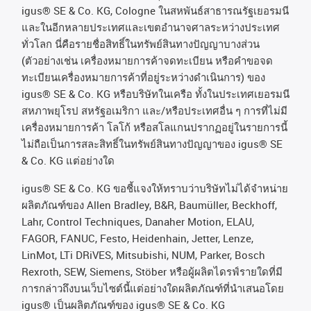
igus® SE & Co. KG, Cologne
ในสหพันธ์สาธารณรัฐเยอรมนี
และในอีกหลายประเทศและเขตอํานาจศาลระหว่างประเทศ
ทั่วโลก
นี่คือรายชื่อสิทธิ์ในทรัพย์สินทางปัญญาบางส่วน
(
ตัวอย่างเช่น
เครื่องหมายการค้าจดทะเบียน
หรือคำขอจด
ทะเบียนเครื่องหมายการค้าที่อยู่ระหว่างดำเนินการ
)
ของ
igus® SE & Co. KG
หรือบริษัทในเครือ
ทั้งในประเทศเยอรมนี
สหภาพยุโรป
สหรัฐอเมริกา
และ
/
หรือประเทศอื่น
ๆ
การที่ไม่มี
เครื่องหมายการค้า
โลโก้
หรือสโลแกนปรากฏอยู่ในรายการนี้
ไม่ถือเป็นการสละสิทธิ์ในทรัพย์สินทางปัญญาของ
igus® SE
& Co. KG
แต่อย่างใด
igus® SE & Co. KG ขอชี้แจงให้ทราบว่าบริษัทไม่ได้จําหน่าย
ผลิตภัณฑ์ของ Allen Bradley, B&R, Baumüller, Beckhoff,
Lahr, Control Techniques, Danaher Motion, ELAU,
FAGOR, FANUC, Festo, Heidenhain, Jetter, Lenze,
LinMot, LTi DRiVES, Mitsubishi, NUM, Parker, Bosch
Rexroth, SEW, Siemens, Stöber หรือผู้ผลิตไดรฟ์รายใดที่มี
การกล่าวถึงบนเว็บไซต์นี้แต่อย่างใดผลิตภัณฑ์ที่นําเสนอโดย
igus® เป็นผลิตภัณฑ์ของ igus® SE & Co. KG