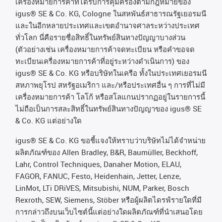
เครื่องหมายการค้าที่ได้รับการคุ้มครองตามกฎหมายของ
igus® SE & Co. KG, Cologne
ในสหพันธ์สาธารณรัฐเยอรมนี
และในอีกหลายประเทศและเขตอํานาจศาลระหว่างประเทศ
ทั่วโลก
นี่คือรายชื่อสิทธิ์ในทรัพย์สินทางปัญญาบางส่วน
(
ตัวอย่างเช่น
เครื่องหมายการค้าจดทะเบียน
หรือคำขอจด
ทะเบียนเครื่องหมายการค้าที่อยู่ระหว่างดำเนินการ
)
ของ
igus® SE & Co. KG
หรือบริษัทในเครือ
ทั้งในประเทศเยอรมนี
สหภาพยุโรป
สหรัฐอเมริกา
และ
/
หรือประเทศอื่น
ๆ
การที่ไม่มี
เครื่องหมายการค้า
โลโก้
หรือสโลแกนปรากฏอยู่ในรายการนี้
ไม่ถือเป็นการสละสิทธิ์ในทรัพย์สินทางปัญญาของ
igus® SE
& Co. KG
แต่อย่างใด
igus® SE & Co. KG ขอชี้แจงให้ทราบว่าบริษัทไม่ได้จําหน่าย
ผลิตภัณฑ์ของ Allen Bradley, B&R, Baumüller, Beckhoff,
Lahr, Control Techniques, Danaher Motion, ELAU,
FAGOR, FANUC, Festo, Heidenhain, Jetter, Lenze,
LinMot, LTi DRiVES, Mitsubishi, NUM, Parker, Bosch
Rexroth, SEW, Siemens, Stöber หรือผู้ผลิตไดรฟ์รายใดที่มี
การกล่าวถึงบนเว็บไซต์นี้แต่อย่างใดผลิตภัณฑ์ที่นําเสนอโดย