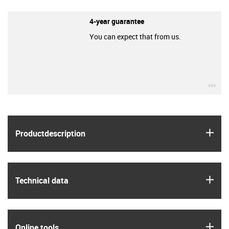
4-year guarantee
You can expect that from us.
igu
igus
Product­description
igus
Technical data
igus
Online tools