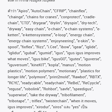
ตั้งค่าการรักษาข้อมูลส่วนบุคคล
คําว่า
"Apiro", "AutoChain", "CFRIP", "chainflex",
"chainge", "chains for cranes", "conprotect", "cradle-
chain", "CTD", "drygear", "drylin", "dryspin", "dry-tech",
"dryway", "easy chain", "e-chain", "e-chain systems", "e-
ketten", "e-kettensysteme", "e-loop", "energy chain",
"energy chain systems", "enjoyneering", "e-skin", "e-
spool", "fixflex", "flizz", "i.Cee", "ibow", "igear", "iglide",
"iglidur", "igubal", "igumid", "igus", "igus igus improves
what moves", "igus:bike", "igusGO", "igutex", "iguverse",
"iguversum", "kineKIT", "kopla", "manus", "motion
plastics", "motion polymers", "motionary", "plastics for
longer life", "polymore", "print2mold", "Rawbot", "RBTX",
"RCYL", "readycable", "readychain", "ReBeL", "ReCyycle",
"reguse", "robolink", "Rohbot", "savfe", "speedigus",
"superwise", "take the dryway", "tribofilament",
"tribotape", " ; triflex", "twisterchain", "when it moves,
igus improves", "xirodur", "xiros"
และ
"yes"
เป็น