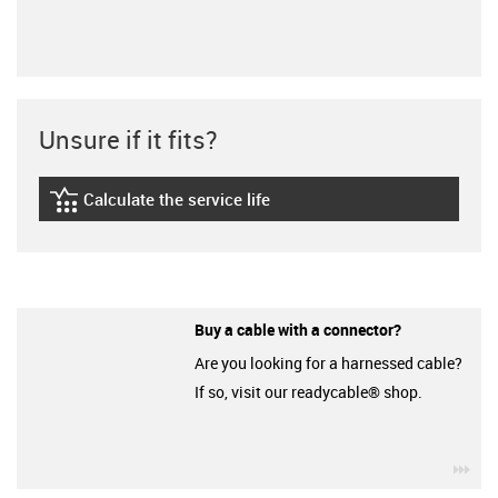
Unsure if it fits?
Calculate the service life
igus-icon-lebensdauerrechner
Buy a cable with a connector?
Are you looking for a harnessed cable?
If so, visit our readycable® shop.
igu