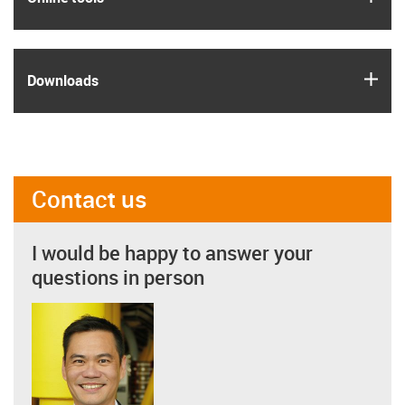
igus
Downloads
Contact us
I would be happy to answer your
questions in person