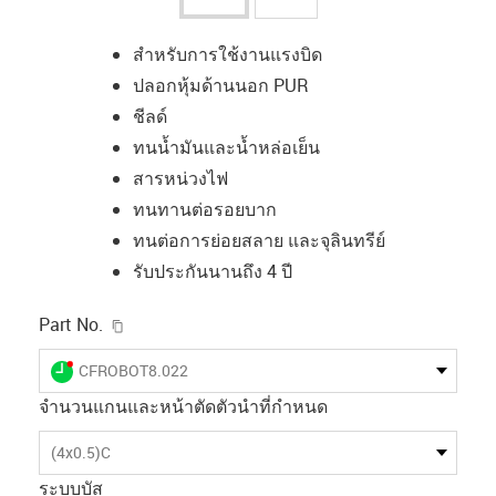
สำหรับการใช้งานแรงบิด
ปลอกหุ้มด้านนอก PUR
ชีลด์
ทนน้ำมันและน้ำหล่อเย็น
สารหน่วงไฟ
ทนทานต่อรอยบาก
ทนต่อการย่อยสลาย และจุลินทรีย์
รับประกันนานถึง 4 ปี
igus-icon-copy-clipboard
Part No.
igus-icon-lieferzeit-dot
CFROBOT8.022
จำนวนแกนและหน้าตัดตัวนำที่กำหนด
(4x0.5)C
ระบบบัส