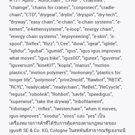
"chainge", "chains for cranes", "conprotect", "cradle-
chain", "CTD", "drygear", "drylin", "dryspin", "dry-tech",
"dryway", "easy chain", "e-chain", "e-chain systems", "e-
ketten", "e-kettensysteme", "e-loop", "energy chain",
"energy chain systems", "enjoyneering", "e-skin", "e-
spool", "fixflex", "flizz", "i.Cee", "ibow", "igear", "iglide",
"iglidur", "igubal", "igumid", "igus", "igus igus improves
what moves", "igus:bike", "igusGO", "igutex", "iguverse",
"iguversum", "kineKIT", "kopla", "manus", "motion
plastics", "motion polymers", "motionary", "plastics for
longer life", "polymore", "print2mold", "Rawbot", "RBTX",
"RCYL", "readycable", "readychain", "ReBeL", "ReCyycle",
"reguse", "robolink", "Rohbot", "savfe", "speedigus",
"superwise", "take the dryway", "tribofilament",
"tribotape", " ; triflex", "twisterchain", "when it moves,
igus improves", "xirodur", "xiros"
และ
"yes"
เป็น
เครื่องหมายการค้าที่ได้รับการคุ้มครองตามกฎหมายของ
igus® SE & Co. KG, Cologne
ในสหพันธ์สาธารณรัฐเยอรมนี