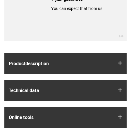
You can expect that from us.
igu
igus
Product­description
igus
Technical data
igus
Online tools