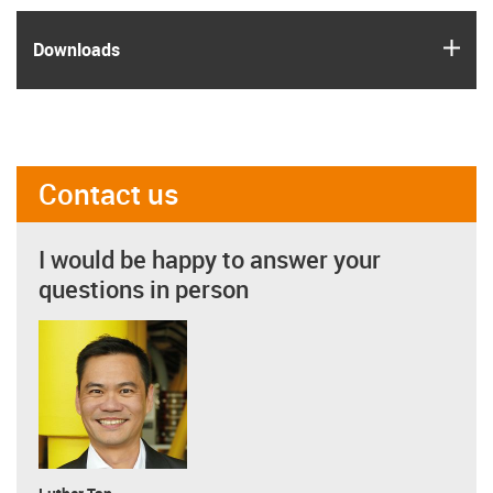
igus
Downloads
Contact us
I would be happy to answer your
questions in person