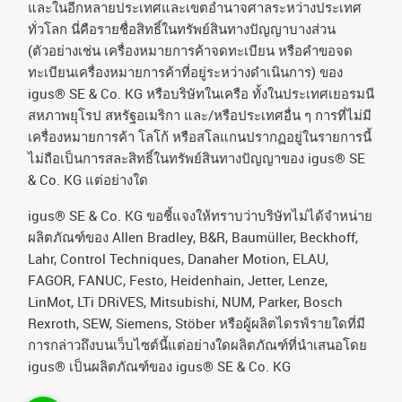
และในอีกหลายประเทศและเขตอํานาจศาลระหว่างประเทศ
ทั่วโลก
นี่คือรายชื่อสิทธิ์ในทรัพย์สินทางปัญญาบางส่วน
(
ตัวอย่างเช่น
เครื่องหมายการค้าจดทะเบียน
หรือคำขอจด
ทะเบียนเครื่องหมายการค้าที่อยู่ระหว่างดำเนินการ
)
ของ
igus® SE & Co. KG
หรือบริษัทในเครือ
ทั้งในประเทศเยอรมนี
สหภาพยุโรป
สหรัฐอเมริกา
และ
/
หรือประเทศอื่น
ๆ
การที่ไม่มี
เครื่องหมายการค้า
โลโก้
หรือสโลแกนปรากฏอยู่ในรายการนี้
ไม่ถือเป็นการสละสิทธิ์ในทรัพย์สินทางปัญญาของ
igus® SE
& Co. KG
แต่อย่างใด
igus® SE & Co. KG ขอชี้แจงให้ทราบว่าบริษัทไม่ได้จําหน่าย
ผลิตภัณฑ์ของ Allen Bradley, B&R, Baumüller, Beckhoff,
Lahr, Control Techniques, Danaher Motion, ELAU,
FAGOR, FANUC, Festo, Heidenhain, Jetter, Lenze,
LinMot, LTi DRiVES, Mitsubishi, NUM, Parker, Bosch
Rexroth, SEW, Siemens, Stöber หรือผู้ผลิตไดรฟ์รายใดที่มี
การกล่าวถึงบนเว็บไซต์นี้แต่อย่างใดผลิตภัณฑ์ที่นําเสนอโดย
igus® เป็นผลิตภัณฑ์ของ igus® SE & Co. KG