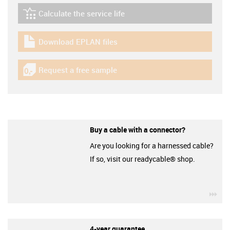
Calculate the service life
igus-icon-lebensdauerrechner
Download EPLAN files
igus-icon-download-plan
Request a free sample
igus-icon-gratismuster
Buy a cable with a connector?
Are you looking for a harnessed cable?
If so, visit our readycable® shop.
igu
4-year guarantee