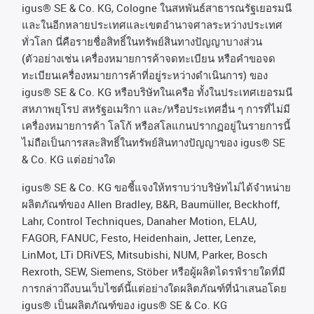
igus® SE & Co. KG, Cologne
ในสหพันธ์สาธารณรัฐเยอรมนี
และในอีกหลายประเทศและเขตอํานาจศาลระหว่างประเทศ
ทั่วโลก
นี่คือรายชื่อสิทธิ์ในทรัพย์สินทางปัญญาบางส่วน
(
ตัวอย่างเช่น
เครื่องหมายการค้าจดทะเบียน
หรือคำขอจด
ทะเบียนเครื่องหมายการค้าที่อยู่ระหว่างดำเนินการ
)
ของ
igus® SE & Co. KG
หรือบริษัทในเครือ
ทั้งในประเทศเยอรมนี
สหภาพยุโรป
สหรัฐอเมริกา
และ
/
หรือประเทศอื่น
ๆ
การที่ไม่มี
เครื่องหมายการค้า
โลโก้
หรือสโลแกนปรากฏอยู่ในรายการนี้
ไม่ถือเป็นการสละสิทธิ์ในทรัพย์สินทางปัญญาของ
igus® SE
& Co. KG
แต่อย่างใด
igus® SE & Co. KG ขอชี้แจงให้ทราบว่าบริษัทไม่ได้จําหน่าย
ผลิตภัณฑ์ของ Allen Bradley, B&R, Baumüller, Beckhoff,
Lahr, Control Techniques, Danaher Motion, ELAU,
FAGOR, FANUC, Festo, Heidenhain, Jetter, Lenze,
LinMot, LTi DRiVES, Mitsubishi, NUM, Parker, Bosch
Rexroth, SEW, Siemens, Stöber หรือผู้ผลิตไดรฟ์รายใดที่มี
การกล่าวถึงบนเว็บไซต์นี้แต่อย่างใดผลิตภัณฑ์ที่นําเสนอโดย
igus® เป็นผลิตภัณฑ์ของ igus® SE & Co. KG