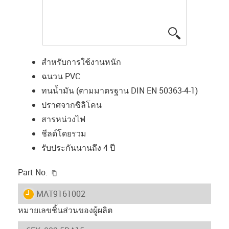
igus-icon-lup
สำหรับการใช้งานหนัก
ฉนวน PVC
ทนน้ำมัน (ตามมาตรฐาน DIN EN 50363-4-1)
ปราศจากซิลิโคน
สารหน่วงไฟ
ชีลด์โดยรวม
รับประกันนานถึง 4 ปี
igus-icon-copy-clipboard
Part No.
igus-icon-lieferzeit
MAT9161002
หมายเลขชิ้นส่วนของผู้ผลิต