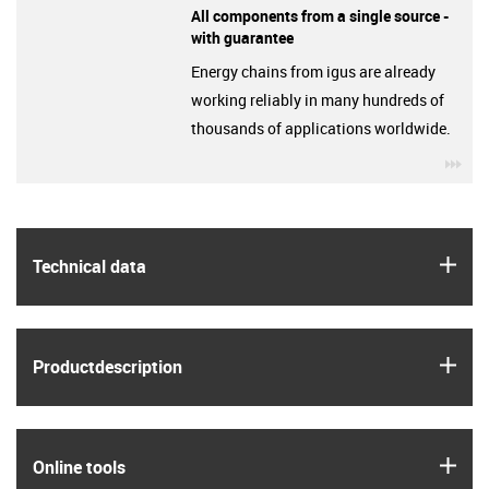
All components from a single source -
with guarantee
Energy chains from igus are already
working reliably in many hundreds of
thousands of applications worldwide.
igu
igus
Technical data
igus
Product­description
igus
Online tools