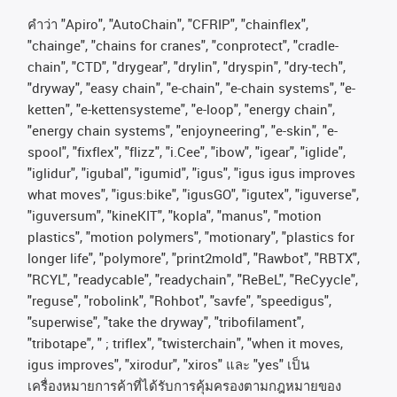
คําว่า
"Apiro", "AutoChain", "CFRIP", "chainflex",
"chainge", "chains for cranes", "conprotect", "cradle-
chain", "CTD", "drygear", "drylin", "dryspin", "dry-tech",
"dryway", "easy chain", "e-chain", "e-chain systems", "e-
ketten", "e-kettensysteme", "e-loop", "energy chain",
"energy chain systems", "enjoyneering", "e-skin", "e-
spool", "fixflex", "flizz", "i.Cee", "ibow", "igear", "iglide",
"iglidur", "igubal", "igumid", "igus", "igus igus improves
what moves", "igus:bike", "igusGO", "igutex", "iguverse",
"iguversum", "kineKIT", "kopla", "manus", "motion
plastics", "motion polymers", "motionary", "plastics for
longer life", "polymore", "print2mold", "Rawbot", "RBTX",
"RCYL", "readycable", "readychain", "ReBeL", "ReCyycle",
"reguse", "robolink", "Rohbot", "savfe", "speedigus",
"superwise", "take the dryway", "tribofilament",
"tribotape", " ; triflex", "twisterchain", "when it moves,
igus improves", "xirodur", "xiros"
และ
"yes"
เป็น
เครื่องหมายการค้าที่ได้รับการคุ้มครองตามกฎหมายของ