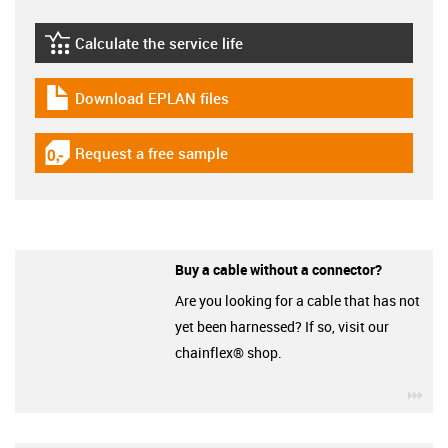
Calculate the service life
igus-icon-lebensdauerrechner
Download EPLAN files
igus-icon-download-plan
Request a free sample
igus-icon-gratismuster
Buy a cable without a connector?
Are you looking for a cable that has not
yet been harnessed? If so, visit our
chainflex® shop.
igu