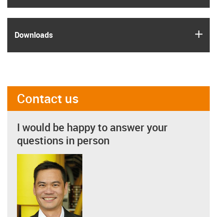
igus
Downloads
Contact us
I would be happy to answer your
questions in person