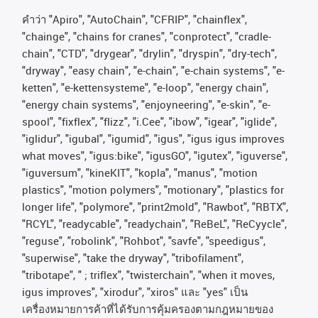
คําว่า
"Apiro", "AutoChain", "CFRIP", "chainflex",
"chainge", "chains for cranes", "conprotect", "cradle-
chain", "CTD", "drygear", "drylin", "dryspin", "dry-tech",
"dryway", "easy chain", "e-chain", "e-chain systems", "e-
ketten", "e-kettensysteme", "e-loop", "energy chain",
"energy chain systems", "enjoyneering", "e-skin", "e-
spool", "fixflex", "flizz", "i.Cee", "ibow", "igear", "iglide",
"iglidur", "igubal", "igumid", "igus", "igus igus improves
what moves", "igus:bike", "igusGO", "igutex", "iguverse",
"iguversum", "kineKIT", "kopla", "manus", "motion
plastics", "motion polymers", "motionary", "plastics for
longer life", "polymore", "print2mold", "Rawbot", "RBTX",
"RCYL", "readycable", "readychain", "ReBeL", "ReCyycle",
"reguse", "robolink", "Rohbot", "savfe", "speedigus",
"superwise", "take the dryway", "tribofilament",
"tribotape", " ; triflex", "twisterchain", "when it moves,
igus improves", "xirodur", "xiros"
และ
"yes"
เป็น
เครื่องหมายการค้าที่ได้รับการคุ้มครองตามกฎหมายของ