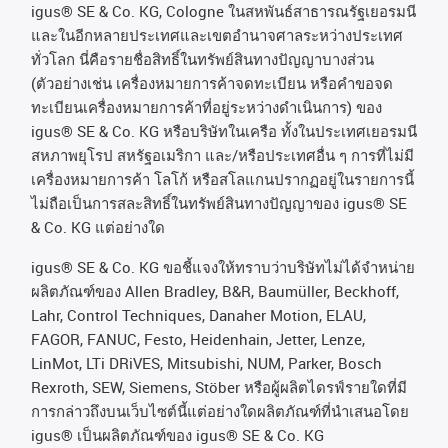
igus® SE & Co. KG, Cologne
ในสหพันธ์สาธารณรัฐเยอรมนี
และในอีกหลายประเทศและเขตอํานาจศาลระหว่างประเทศ
ทั่วโลก
นี่คือรายชื่อสิทธิ์ในทรัพย์สินทางปัญญาบางส่วน
(
ตัวอย่างเช่น
เครื่องหมายการค้าจดทะเบียน
หรือคำขอจด
ทะเบียนเครื่องหมายการค้าที่อยู่ระหว่างดำเนินการ
)
ของ
igus® SE & Co. KG
หรือบริษัทในเครือ
ทั้งในประเทศเยอรมนี
สหภาพยุโรป
สหรัฐอเมริกา
และ
/
หรือประเทศอื่น
ๆ
การที่ไม่มี
เครื่องหมายการค้า
โลโก้
หรือสโลแกนปรากฏอยู่ในรายการนี้
ไม่ถือเป็นการสละสิทธิ์ในทรัพย์สินทางปัญญาของ
igus® SE
& Co. KG
แต่อย่างใด
igus® SE & Co. KG ขอชี้แจงให้ทราบว่าบริษัทไม่ได้จําหน่าย
ผลิตภัณฑ์ของ Allen Bradley, B&R, Baumüller, Beckhoff,
Lahr, Control Techniques, Danaher Motion, ELAU,
FAGOR, FANUC, Festo, Heidenhain, Jetter, Lenze,
LinMot, LTi DRiVES, Mitsubishi, NUM, Parker, Bosch
Rexroth, SEW, Siemens, Stöber หรือผู้ผลิตไดรฟ์รายใดที่มี
การกล่าวถึงบนเว็บไซต์นี้แต่อย่างใดผลิตภัณฑ์ที่นําเสนอโดย
igus® เป็นผลิตภัณฑ์ของ igus® SE & Co. KG