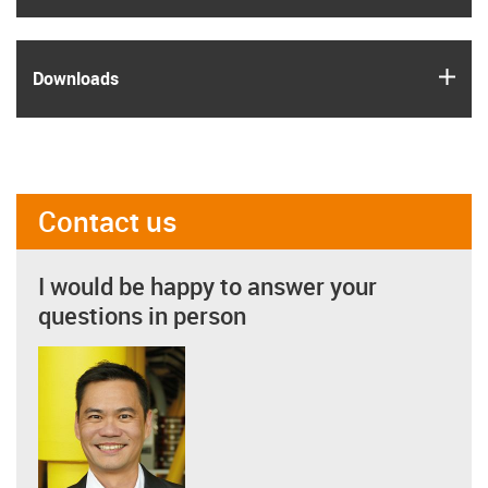
igus
Downloads
Contact us
I would be happy to answer your
questions in person