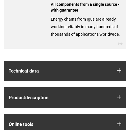
All components from a single source -
with guarantee
Energy chains from igus are already
working reliably in many hundreds of
thousands of applications worldwide.
igu
igus
Technical data
igus
Product­description
igus
Online tools