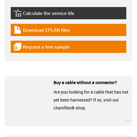
Calculate the service life
igus-icon-lebensdauerrechner
Download EPLAN files
igus-icon-download-plan
Request a free sample
igus-icon-gratismuster
Buy a cable without a connector?
Are you looking for a cable that has not
yet been harnessed? If so, visit our
chainflex® shop.
igu