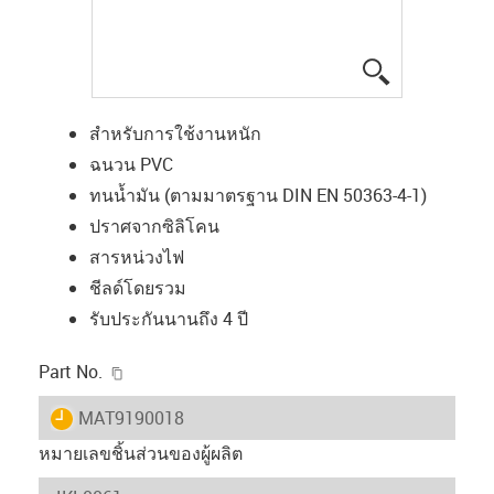
igus-icon-lup
สำหรับการใช้งานหนัก
ฉนวน PVC
ทนน้ำมัน (ตามมาตรฐาน DIN EN 50363-4-1)
ปราศจากซิลิโคน
สารหน่วงไฟ
ชีลด์โดยรวม
รับประกันนานถึง 4 ปี
igus-icon-copy-clipboard
Part No.
igus-icon-lieferzeit
MAT9190018
หมายเลขชิ้นส่วนของผู้ผลิต