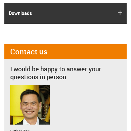
igus
Downloads
Contact us
I would be happy to answer your
questions in person