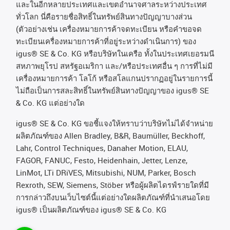
และในอีกหลายประเทศและเขตอํานาจศาลระหว่างประเทศ
ทั่วโลก
นี่คือรายชื่อสิทธิ์ในทรัพย์สินทางปัญญาบางส่วน
(
ตัวอย่างเช่น
เครื่องหมายการค้าจดทะเบียน
หรือคำขอจด
ทะเบียนเครื่องหมายการค้าที่อยู่ระหว่างดำเนินการ
)
ของ
igus® SE & Co. KG
หรือบริษัทในเครือ
ทั้งในประเทศเยอรมนี
สหภาพยุโรป
สหรัฐอเมริกา
และ
/
หรือประเทศอื่น
ๆ
การที่ไม่มี
เครื่องหมายการค้า
โลโก้
หรือสโลแกนปรากฏอยู่ในรายการนี้
ไม่ถือเป็นการสละสิทธิ์ในทรัพย์สินทางปัญญาของ
igus® SE
& Co. KG
แต่อย่างใด
igus® SE & Co. KG ขอชี้แจงให้ทราบว่าบริษัทไม่ได้จําหน่าย
ผลิตภัณฑ์ของ Allen Bradley, B&R, Baumüller, Beckhoff,
Lahr, Control Techniques, Danaher Motion, ELAU,
FAGOR, FANUC, Festo, Heidenhain, Jetter, Lenze,
LinMot, LTi DRiVES, Mitsubishi, NUM, Parker, Bosch
Rexroth, SEW, Siemens, Stöber หรือผู้ผลิตไดรฟ์รายใดที่มี
การกล่าวถึงบนเว็บไซต์นี้แต่อย่างใดผลิตภัณฑ์ที่นําเสนอโดย
igus® เป็นผลิตภัณฑ์ของ igus® SE & Co. KG