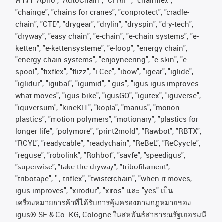
"chainge", "chains for cranes", "conprotect", "cradle-
chain", "CTD", "drygear", "drylin", "dryspin", "dry-tech",
"dryway", "easy chain", "e-chain", "e-chain systems", "e-
ketten", "e-kettensysteme", "e-loop", "energy chain",
"energy chain systems", "enjoyneering", "e-skin", "e-
spool", "fixflex", "flizz", "i.Cee", "ibow", "igear", "iglide",
"iglidur", "igubal", "igumid", "igus", "igus igus improves
what moves", "igus:bike", "igusGO", "igutex", "iguverse",
"iguversum", "kineKIT", "kopla", "manus", "motion
plastics", "motion polymers", "motionary", "plastics for
longer life", "polymore", "print2mold", "Rawbot", "RBTX",
"RCYL", "readycable", "readychain", "ReBeL", "ReCyycle",
"reguse", "robolink", "Rohbot", "savfe", "speedigus",
"superwise", "take the dryway", "tribofilament",
"tribotape", " ; triflex", "twisterchain", "when it moves,
igus improves", "xirodur", "xiros"
และ
"yes"
เป็น
เครื่องหมายการค้าที่ได้รับการคุ้มครองตามกฎหมายของ
igus® SE & Co. KG, Cologne
ในสหพันธ์สาธารณรัฐเยอรมนี