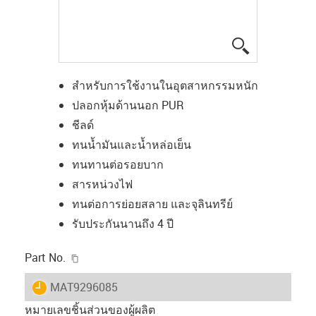
igus-icon-lup
สำหรับการใช้งานในอุตสาหกรรมหนัก
ปลอกหุ้มด้านนอก PUR
ชีลด์
ทนน้ำมันและน้ำหล่อเย็น
ทนทานต่อรอยบาก
สารหน่วงไฟ
ทนต่อการย่อยสลาย และจุลินทรีย์
รับประกันนานถึง 4 ปี
igus-icon-copy-clipboard
Part No.
igus-icon-lieferzeit
MAT9296085
หมายเลขชิ้นส่วนของผู้ผลิต