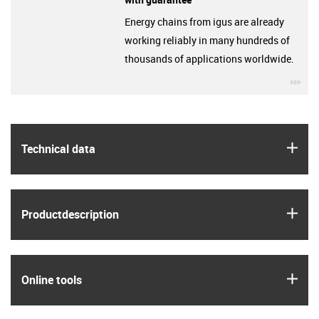
Energy chains from igus are already
working reliably in many hundreds of
thousands of applications worldwide.
igu
igus
Technical data
igus
Product­description
igus
Online tools