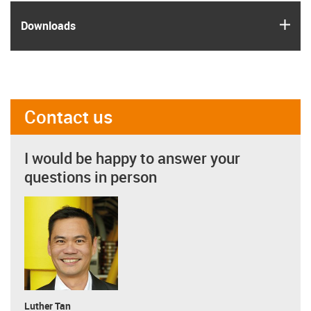
igus
Downloads
Contact us
I would be happy to answer your
questions in person
Luther Tan