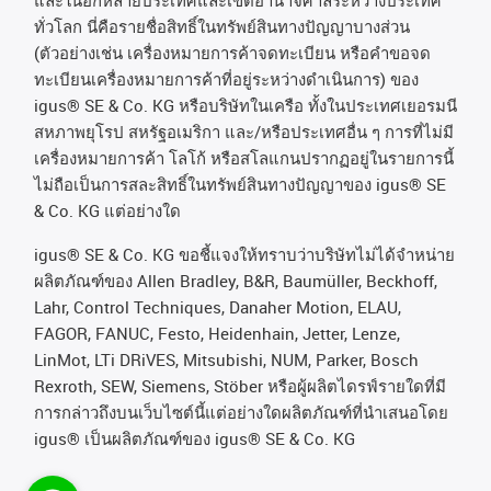
ทั่วโลก
นี่คือรายชื่อสิทธิ์ในทรัพย์สินทางปัญญาบางส่วน
(
ตัวอย่างเช่น
เครื่องหมายการค้าจดทะเบียน
หรือคำขอจด
ทะเบียนเครื่องหมายการค้าที่อยู่ระหว่างดำเนินการ
)
ของ
igus® SE & Co. KG
หรือบริษัทในเครือ
ทั้งในประเทศเยอรมนี
สหภาพยุโรป
สหรัฐอเมริกา
และ
/
หรือประเทศอื่น
ๆ
การที่ไม่มี
เครื่องหมายการค้า
โลโก้
หรือสโลแกนปรากฏอยู่ในรายการนี้
ไม่ถือเป็นการสละสิทธิ์ในทรัพย์สินทางปัญญาของ
igus® SE
& Co. KG
แต่อย่างใด
igus® SE & Co. KG ขอชี้แจงให้ทราบว่าบริษัทไม่ได้จําหน่าย
ผลิตภัณฑ์ของ Allen Bradley, B&R, Baumüller, Beckhoff,
Lahr, Control Techniques, Danaher Motion, ELAU,
FAGOR, FANUC, Festo, Heidenhain, Jetter, Lenze,
LinMot, LTi DRiVES, Mitsubishi, NUM, Parker, Bosch
Rexroth, SEW, Siemens, Stöber หรือผู้ผลิตไดรฟ์รายใดที่มี
การกล่าวถึงบนเว็บไซต์นี้แต่อย่างใดผลิตภัณฑ์ที่นําเสนอโดย
igus® เป็นผลิตภัณฑ์ของ igus® SE & Co. KG