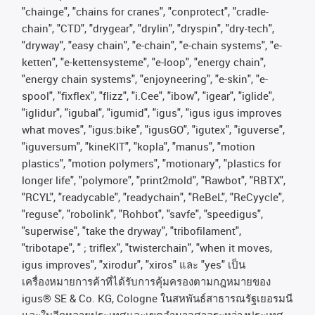
"chainge", "chains for cranes", "conprotect", "cradle-
chain", "CTD", "drygear", "drylin", "dryspin", "dry-tech",
"dryway", "easy chain", "e-chain", "e-chain systems", "e-
ketten", "e-kettensysteme", "e-loop", "energy chain",
"energy chain systems", "enjoyneering", "e-skin", "e-
spool", "fixflex", "flizz", "i.Cee", "ibow", "igear", "iglide",
"iglidur", "igubal", "igumid", "igus", "igus igus improves
what moves", "igus:bike", "igusGO", "igutex", "iguverse",
"iguversum", "kineKIT", "kopla", "manus", "motion
plastics", "motion polymers", "motionary", "plastics for
longer life", "polymore", "print2mold", "Rawbot", "RBTX",
"RCYL", "readycable", "readychain", "ReBeL", "ReCyycle",
"reguse", "robolink", "Rohbot", "savfe", "speedigus",
"superwise", "take the dryway", "tribofilament",
"tribotape", " ; triflex", "twisterchain", "when it moves,
igus improves", "xirodur", "xiros"
และ
"yes"
เป็น
เครื่องหมายการค้าที่ได้รับการคุ้มครองตามกฎหมายของ
igus® SE & Co. KG, Cologne
ในสหพันธ์สาธารณรัฐเยอรมนี
และในอีกหลายประเทศและเขตอํานาจศาลระหว่างประเทศ