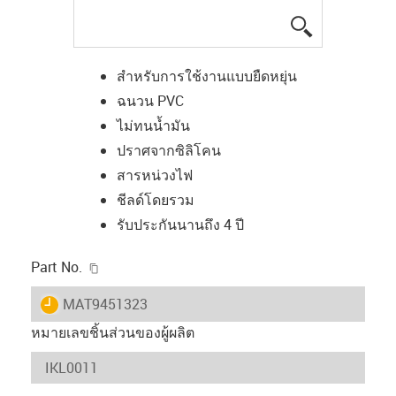
igus-icon-lup
สำหรับการใช้งานแบบยืดหยุ่น
ฉนวน PVC
ไม่ทนน้ำมัน
ปราศจากซิลิโคน
สารหน่วงไฟ
ชีลด์โดยรวม
รับประกันนานถึง 4 ปี
igus-icon-copy-clipboard
Part No.
igus-icon-lieferzeit
MAT9451323
หมายเลขชิ้นส่วนของผู้ผลิต