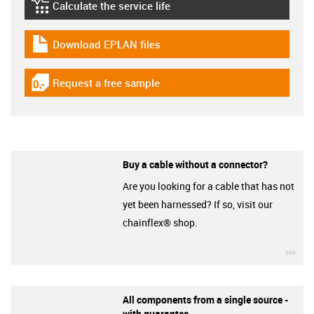
Calculate the service life
igus-icon-lebensdauerrechner
Download EPLAN files
igus-icon-download-plan
Request a free sample
igus-icon-gratismuster
Buy a cable without a connector?
Are you looking for a cable that has not
yet been harnessed? If so, visit our
chainflex® shop.
igu
All components from a single source -
with guarantee