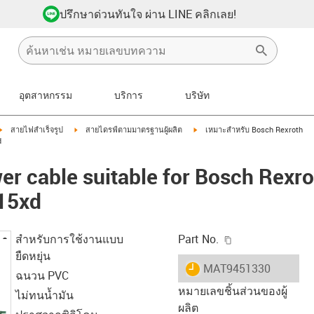
ปรึกษาด่วนทันใจ ผ่าน LINE คลิกเลย!
อุตสาหกรรม
บริการ
บริษัท
igus-icon-arrow-right
igus-icon-arrow-right
igus-icon-arrow-right
สายไฟสำเร็จรูป
สายไดรฟ์ตามมาตรฐานผู้ผลิต
เหมาะสำหรับ Bosch Rexroth
d
r cable suitable for Bosch Rexr
 15xd
igus-icon-copy-c
สำหรับการใช้งานแบบ
Part No.
ยืดหยุ่น
igus-icon-lieferzeit
MAT9451330
ฉนวน PVC
หมายเลขชิ้นส่วนของผู้
ไม่ทนน้ำมัน
ผลิต