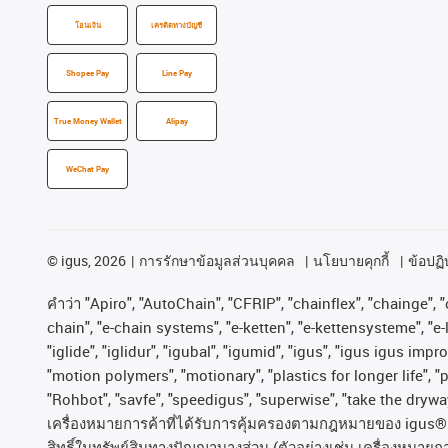
โอนเงิน
เครดิตทางบัญชี
Shopee Pay
Line Pay
True Money Wallet
Alipay
WeChat Pay
©
igus, 2026
การรักษาข้อมูลส่วนบุคคล
นโยบายคุกกี้
ข้อปฏิบ
คําว่า
"Apiro", "AutoChain", "CFRIP", "chainflex", "chainge", "c
chain", "e-chain systems", "e-ketten", "e-kettensysteme", "e-lo
"iglide", "iglidur", "igubal", "igumid", "igus", "igus igus im
"motion polymers", "motionary", "plastics for longer life", 
"Rohbot", "savfe", "speedigus", "superwise", "take the dryway"
เครื่องหมายการค้าที่ได้รับการคุ้มครองตามกฎหมายของ
igus® 
สิทธิ์ในทรัพย์สินทางปัญญาบางส่วน
(
ตัวอย่างเช่น
เครื่องหมายก