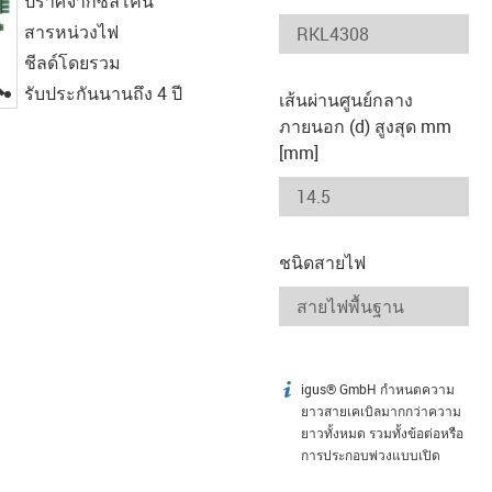
ปราศจากซิลิโคน
สารหน่วงไฟ
ชีลด์โดยรวม
igus-icon-lupe
รับประกันนานถึง 4 ปี
เส้นผ่านศูนย์กลาง
ภายนอก (d) สูงสุด mm
[mm]
ชนิดสายไฟ
igus® GmbH กำหนดความ
igus-icon-info
ยาวสายเคเบิลมากกว่าความ
ยาวทั้งหมด รวมทั้งข้อต่อหรือ
การประกอบพ่วงแบบเปิด