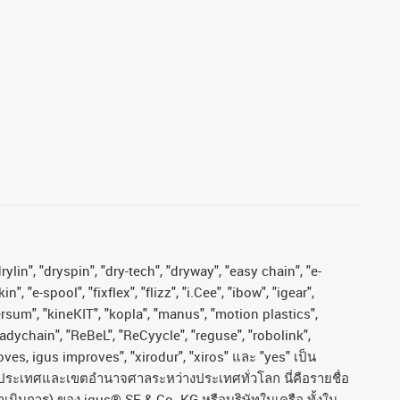
ylin", "dryspin", "dry-tech", "dryway", "easy chain", "e-
"e-spool", "fixflex", "flizz", "i.Cee", "ibow", "igear",
versum", "kineKIT", "kopla", "manus", "motion plastics",
adychain", "ReBeL", "ReCyycle", "reguse", "robolink",
moves, igus improves", "xirodur", "xiros"
และ
"yes"
เป็น
ประเทศและเขตอํานาจศาลระหว่างประเทศทั่วโลก
นี่คือรายชื่อ
ำเนินการ
)
ของ
igus® SE & Co. KG
หรือบริษัทในเครือ
ทั้งใน