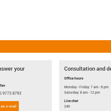
nswer your
Consultation and d
Office hours
 Tan
Monday - Friday: 7 am - 8 pm
Saturday: 8 am - 12 pm
5 9773 8793
con-phone
Live chat
 an e-mail
24h