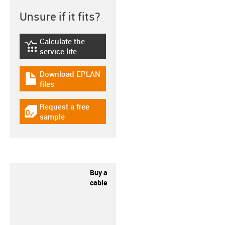
Unsure if it fits?
Calculate the
igus-icon-lebensdauerrechner
service life
Download EPLAN
igus-icon-download-plan
files
Request a free
igus-icon-gratismuster
sample
Buy a
cable