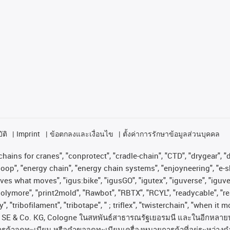
ัติ
Imprint
ข้อตกลงและเงื่อนไข
ตั้งค่าการรักษาข้อมูลส่วนบุคคล
hains for cranes", "conprotect", "cradle-chain", "CTD", "drygear", "dr
op", "energy chain", "energy chain systems", "enjoyneering", "e-skin", 
proves what moves", "igus:bike", "igusGO", "igutex", "iguverse", "igu
"polymore", "print2mold", "Rawbot", "RBTX", "RCYL", "readycable", "re
, "tribofilament", "tribotape", " ; triflex", "twisterchain", "when it 
SE & Co. KG, Cologne
ในสหพันธ์สาธารณรัฐเยอรมนี
และในอีกหลาย
ารค้าจดทะเบียน
หรือคำขอจดทะเบียนเครื่องหมายการค้าที่อยู่ระหว่างด