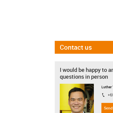
Contact us
I would be happy to a
questions in person
Luther
+6
igus-i
Send