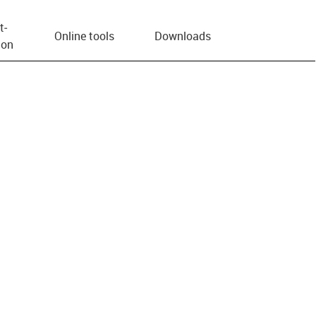
t­
Online tools
Downloads
ion