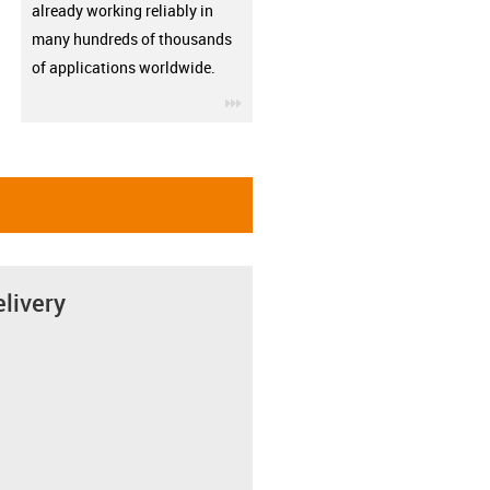
already working reliably in
many hundreds of thousands
of applications worldwide.
igus-icon-3arrow
elivery