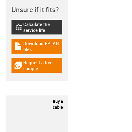
Unsure if it fits?
Calculate the
igus-icon-lebensdauerrechner
service life
Download EPLAN
igus-icon-download-plan
files
Request a free
igus-icon-gratismuster
sample
Buy a
cable