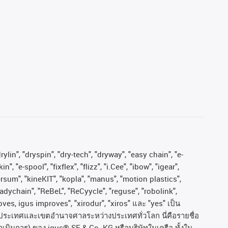
ylin", "dryspin", "dry-tech", "dryway", "easy chain", "e-
"e-spool", "fixflex", "flizz", "i.Cee", "ibow", "igear",
versum", "kineKIT", "kopla", "manus", "motion plastics",
adychain", "ReBeL", "ReCyycle", "reguse", "robolink",
moves, igus improves", "xirodur", "xiros"
และ
"yes"
เป็น
ประเทศและเขตอํานาจศาลระหว่างประเทศทั่วโลก
นี่คือรายชื่อ
ำเนินการ
)
ของ
igus® SE & Co. KG
หรือบริษัทในเครือ
ทั้งใน