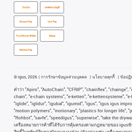
โอนเงิน
เครดิตทางบัญชี
Shopee Pay
Line Pay
True Money Wallet
Alipay
WeChat Pay
©
igus, 2026
การรักษาข้อมูลส่วนบุคคล
นโยบายคุกกี้
ข้อปฏิบ
คําว่า
"Apiro", "AutoChain", "CFRIP", "chainflex", "chainge", "c
chain", "e-chain systems", "e-ketten", "e-kettensysteme", "e-lo
"iglide", "iglidur", "igubal", "igumid", "igus", "igus igus im
"motion polymers", "motionary", "plastics for longer life", 
"Rohbot", "savfe", "speedigus", "superwise", "take the dryway"
เครื่องหมายการค้าที่ได้รับการคุ้มครองตามกฎหมายของ
igus® 
สิทธิ์ในทรัพย์สินทางปัญญาบางส่วน
(
ตัวอย่างเช่น
เครื่องหมายก