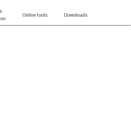
t­
Online tools
Downloads
ion