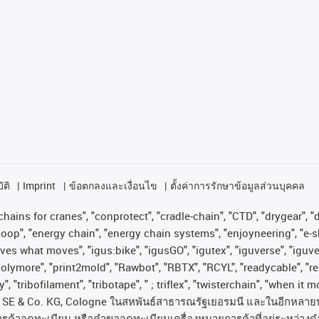
ัติ
Imprint
ข้อตกลงและเงื่อนไข
ตั้งค่าการรักษาข้อมูลส่วนบุคคล
hains for cranes", "conprotect", "cradle-chain", "CTD", "drygear", "dr
op", "energy chain", "energy chain systems", "enjoyneering", "e-skin", 
proves what moves", "igus:bike", "igusGO", "igutex", "iguverse", "igu
"polymore", "print2mold", "Rawbot", "RBTX", "RCYL", "readycable", "re
, "tribofilament", "tribotape", " ; triflex", "twisterchain", "when it 
SE & Co. KG, Cologne
ในสหพันธ์สาธารณรัฐเยอรมนี
และในอีกหลาย
ารค้าจดทะเบียน
หรือคำขอจดทะเบียนเครื่องหมายการค้าที่อยู่ระหว่างด