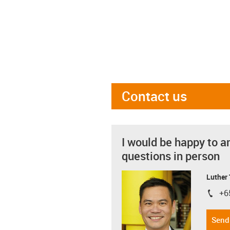
Contact us
I would be happy to a
questions in person
Luther
+6
igus-i
Send