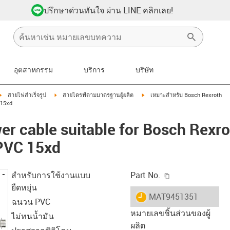
ปรึกษาด่วนทันใจ ผ่าน LINE คลิกเลย!
อุตสาหกรรม
บริการ
บริษัท
igus-icon-arrow-right
igus-icon-arrow-right
igus-icon-arrow-right
สายไฟสำเร็จรูป
สายไดรฟ์ตามมาตรฐานผู้ผลิต
เหมาะสำหรับ Bosch Rexroth
 15xd
r cable suitable for Bosch Rexr
 PVC 15xd
igus-icon-copy-c
สำหรับการใช้งานแบบ
Part No.
ยืดหยุ่น
igus-icon-lieferzeit
MAT9451351
ฉนวน PVC
หมายเลขชิ้นส่วนของผู้
ไม่ทนน้ำมัน
ผลิต