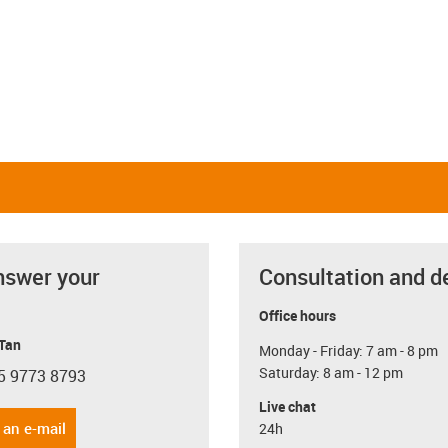
nswer your
Consultation and d
Office hours
 Tan
Monday - Friday: 7 am - 8 pm
Saturday: 8 am - 12 pm
5 9773 8793
con-phone
Live chat
 an e-mail
24h