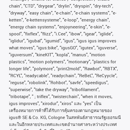
chain", "CTD", "drygear", "drylin", "dryspin", "dry-tech",
"dryway", "easy chain", "e-chain", "e-chain systems", "e-
ketten", "e-kettensysteme", "e-loop", "energy chain",
"energy chain systems", "enjoyneering", "e-skin", "e-
spool", "fixflex", "flizz", "i.Cee", "ibow", "igear", "iglide",
"iglidur", "igubal", "igumid", "igus", "igus igus improves
what moves", "igus:bike", "igusGO", "igutex", "iguverse",
"iguversum", "kineKIT", "kopla", "manus", "motion
plastics", "motion polymers", "motionary", "plastics for
longer life", "polymore", "print2mold", "Rawbot", "RBTX",
"RCYL", "readycable", "readychain", "ReBeL", "ReCyycle",
"reguse", "robolink", "Rohbot", "savfe", "speedigus",
"superwise", "take the dryway", "tribofilament",
"tribotape", " ; triflex", "twisterchain", "when it moves,
igus improves", "xirodur", "xiros"
และ
"yes"
เป็น
เครื่องหมายการค้าที่ได้รับการคุ้มครองตามกฎหมายของ
igus® SE & Co. KG, Cologne
ในสหพันธ์สาธารณรัฐเยอรมนี
และในอีกหลายประเทศและเขตอํานาจศาลระหว่างประเทศ