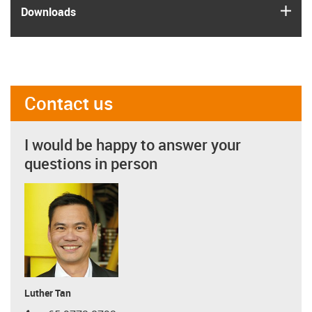
igus
Downloads
Contact us
I would be happy to answer your
questions in person
Luther Tan