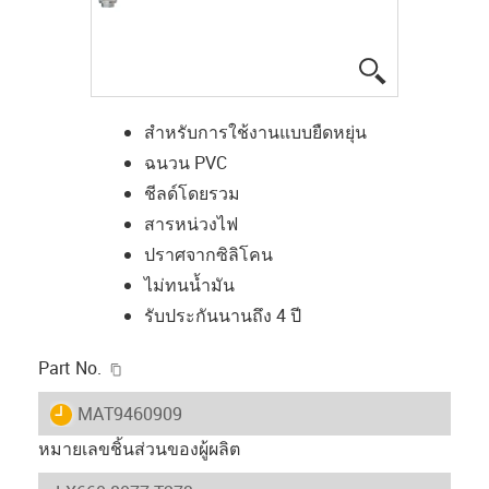
igus-icon-lup
สำหรับการใช้งานแบบยืดหยุ่น
ฉนวน PVC
ชีลด์โดยรวม
สารหน่วงไฟ
ปราศจากซิลิโคน
ไม่ทนน้ำมัน
รับประกันนานถึง 4 ปี
igus-icon-copy-clipboard
Part No.
igus-icon-lieferzeit
MAT9460909
หมายเลขชิ้นส่วนของผู้ผลิต