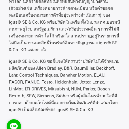
ทั่วโลก
นี่คือรายชื่อสิทธิ์ในทรัพย์สินทางปัญญาบางส่วน
(
ตัวอย่างเช่น
เครื่องหมายการค้าจดทะเบียน
หรือคำขอจด
ทะเบียนเครื่องหมายการค้าที่อยู่ระหว่างดำเนินการ
)
ของ
igus® SE & Co. KG
หรือบริษัทในเครือ
ทั้งในประเทศเยอรมนี
สหภาพยุโรป
สหรัฐอเมริกา
และ
/
หรือประเทศอื่น
ๆ
การที่ไม่มี
เครื่องหมายการค้า
โลโก้
หรือสโลแกนปรากฏอยู่ในรายการนี้
ไม่ถือเป็นการสละสิทธิ์ในทรัพย์สินทางปัญญาของ
igus® SE
& Co. KG
แต่อย่างใด
igus® SE & Co. KG ขอชี้แจงให้ทราบว่าบริษัทไม่ได้จําหน่าย
ผลิตภัณฑ์ของ Allen Bradley, B&R, Baumüller, Beckhoff,
Lahr, Control Techniques, Danaher Motion, ELAU,
FAGOR, FANUC, Festo, Heidenhain, Jetter, Lenze,
LinMot, LTi DRiVES, Mitsubishi, NUM, Parker, Bosch
Rexroth, SEW, Siemens, Stöber หรือผู้ผลิตไดรฟ์รายใดที่มี
การกล่าวถึงบนเว็บไซต์นี้แต่อย่างใดผลิตภัณฑ์ที่นําเสนอโดย
igus® เป็นผลิตภัณฑ์ของ igus® SE & Co. KG