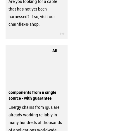
Are you looking for a cable
that has not yet been
harnessed? If so, visit our
chainflex® shop.
igus-icon-3arrow
All
components from a single
source - with guarantee
Energy chains from igus are
already working reliably in
many hundreds of thousands
of applications worldwide.