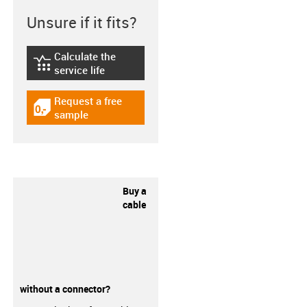
Unsure if it fits?
Calculate the
igus-icon-lebensdauerrechner
service life
Request a free
igus-icon-gratismuster
sample
Buy a
cable
without a connector?