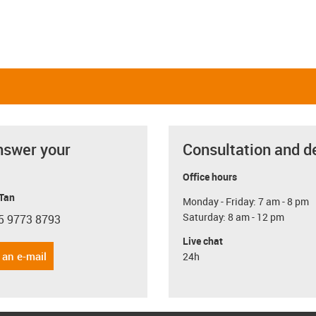
nswer your
Consultation and d
Office hours
 Tan
Monday - Friday: 7 am - 8 pm
Saturday: 8 am - 12 pm
5 9773 8793
con-phone
Live chat
 an e-mail
24h