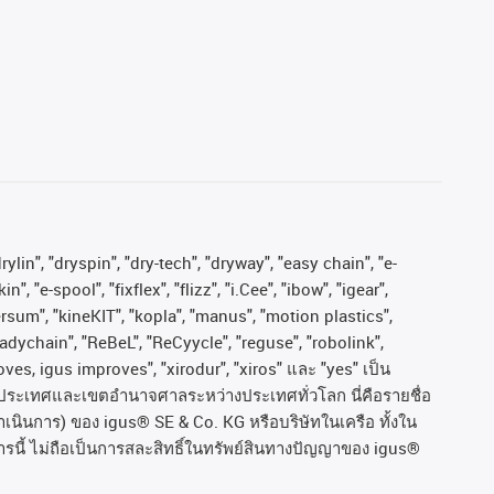
ylin", "dryspin", "dry-tech", "dryway", "easy chain", "e-
"e-spool", "fixflex", "flizz", "i.Cee", "ibow", "igear",
versum", "kineKIT", "kopla", "manus", "motion plastics",
adychain", "ReBeL", "ReCyycle", "reguse", "robolink",
moves, igus improves", "xirodur", "xiros"
และ
"yes"
เป็น
ประเทศและเขตอํานาจศาลระหว่างประเทศทั่วโลก
นี่คือรายชื่อ
ำเนินการ
)
ของ
igus® SE & Co. KG
หรือบริษัทในเครือ
ทั้งใน
รนี้
ไม่ถือเป็นการสละสิทธิ์ในทรัพย์สินทางปัญญาของ
igus®