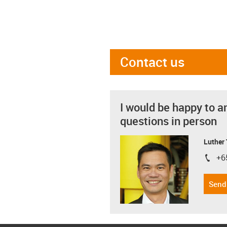
Contact us
I would be happy to a
questions in person
Luther
+6
igus-i
Send