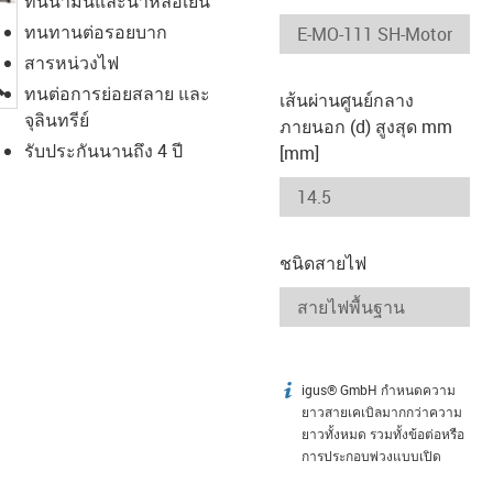
ทนน้ำมันและน้ำหล่อเย็น
ทนทานต่อรอยบาก
สารหน่วงไฟ
igus-icon-lupe
ทนต่อการย่อยสลาย และ
เส้นผ่านศูนย์กลาง
จุลินทรีย์
ภายนอก (d) สูงสุด mm
รับประกันนานถึง 4 ปี
[mm]
ชนิดสายไฟ
igus® GmbH กำหนดความ
igus-icon-info
ยาวสายเคเบิลมากกว่าความ
ยาวทั้งหมด รวมทั้งข้อต่อหรือ
การประกอบพ่วงแบบเปิด