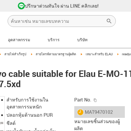
ปรึกษาด่วนทันใจ ผ่าน LINE คลิกเลย!
อุตสาหกรรม
บริการ
บริษัท
igus-icon-arrow-right
igus-icon-arrow-right
igus-icon-arrow-right
igus-ico
สายไฟสำเร็จรูป
สายไดรฟ์ตามมาตรฐานผู้ผลิต
เหมาะสำหรับ ELAU
ready
o cable suitable for Elau E-MO-1
7.5xd
igus-icon-copy-c
สำหรับการใช้งานใน
Part No.
อุตสาหกรรมหนัก
igus-icon-lieferzeit
MAT9470102
ปลอกหุ้มด้านนอก PUR
หมายเลขชิ้นส่วนของผู้
ชีลด์
ผลิต