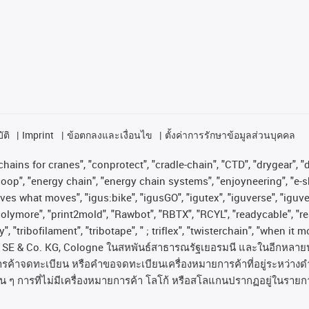
ัติ
Imprint
ข้อตกลงและเงื่อนไข
ตั้งค่าการรักษาข้อมูลส่วนบุคคล
hains for cranes", "conprotect", "cradle-chain", "CTD", "drygear", "dr
op", "energy chain", "energy chain systems", "enjoyneering", "e-skin", 
proves what moves", "igus:bike", "igusGO", "igutex", "iguverse", "igu
"polymore", "print2mold", "Rawbot", "RBTX", "RCYL", "readycable", "re
, "tribofilament", "tribotape", " ; triflex", "twisterchain", "when it 
SE & Co. KG, Cologne
ในสหพันธ์สาธารณรัฐเยอรมนี
และในอีกหลาย
ารค้าจดทะเบียน
หรือคำขอจดทะเบียนเครื่องหมายการค้าที่อยู่ระหว่างด
่น
ๆ
การที่ไม่มีเครื่องหมายการค้า
โลโก้
หรือสโลแกนปรากฏอยู่ในรายกา