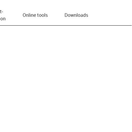
t­
Online tools
Downloads
ion