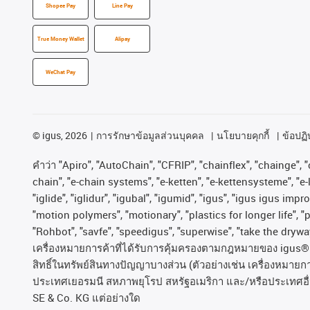
Shopee Pay
Line Pay
True Money Wallet
Alipay
WeChat Pay
©
igus, 2026
การรักษาข้อมูลส่วนบุคคล
นโยบายคุกกี้
ข้อปฏิบ
คําว่า
"Apiro", "AutoChain", "CFRIP", "chainflex", "chainge", "c
chain", "e-chain systems", "e-ketten", "e-kettensysteme", "e-lo
"iglide", "iglidur", "igubal", "igumid", "igus", "igus igus im
"motion polymers", "motionary", "plastics for longer life", 
"Rohbot", "savfe", "speedigus", "superwise", "take the dryway"
เครื่องหมายการค้าที่ได้รับการคุ้มครองตามกฎหมายของ
igus® 
สิทธิ์ในทรัพย์สินทางปัญญาบางส่วน
(
ตัวอย่างเช่น
เครื่องหมายก
ประเทศเยอรมนี
สหภาพยุโรป
สหรัฐอเมริกา
และ
/
หรือประเทศอื
SE & Co. KG
แต่อย่างใด