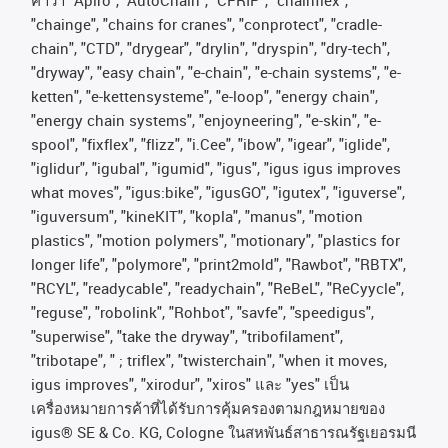
"chainge", "chains for cranes", "conprotect", "cradle-
chain", "CTD", "drygear", "drylin", "dryspin", "dry-tech",
"dryway", "easy chain", "e-chain", "e-chain systems", "e-
ketten", "e-kettensysteme", "e-loop", "energy chain",
"energy chain systems", "enjoyneering", "e-skin", "e-
spool", "fixflex", "flizz", "i.Cee", "ibow", "igear", "iglide",
"iglidur", "igubal", "igumid", "igus", "igus igus improves
what moves", "igus:bike", "igusGO", "igutex", "iguverse",
"iguversum", "kineKIT", "kopla", "manus", "motion
plastics", "motion polymers", "motionary", "plastics for
longer life", "polymore", "print2mold", "Rawbot", "RBTX",
"RCYL", "readycable", "readychain", "ReBeL", "ReCyycle",
"reguse", "robolink", "Rohbot", "savfe", "speedigus",
"superwise", "take the dryway", "tribofilament",
"tribotape", " ; triflex", "twisterchain", "when it moves,
igus improves", "xirodur", "xiros"
และ
"yes"
เป็น
เครื่องหมายการค้าที่ได้รับการคุ้มครองตามกฎหมายของ
igus® SE & Co. KG, Cologne
ในสหพันธ์สาธารณรัฐเยอรมนี