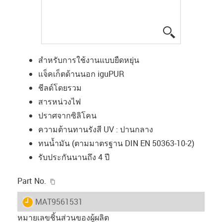
igus-icon-lup
สำหรับการใช้งานแบบยืดหยุ่น
แจ็คเก็ตด้านนอก iguPUR
ชีลด์โดยรวม
สารหน่วงไฟ
ปราศจากซิลิโคน
ความต้านทานรังสี UV : ปานกลาง
ทนน้ำมัน (ตามมาตรฐาน DIN EN 50363-10-2)
รับประกันนานถึง 4 ปี
igus-icon-copy-clipboard
Part No.
igus-icon-lieferzeit
MAT9561531
หมายเลขชิ้นส่วนของผู้ผลิต