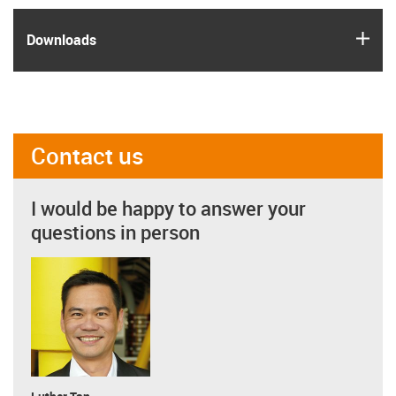
igus
Downloads
Contact us
I would be happy to answer your
questions in person