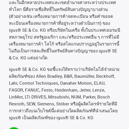
และในอีกหลายประเทศและเขตอํานาจศาลระหว่างประเทศ
ทั่วโลก
นี่คือรายชื่อสิทธิ์ในทรัพย์สินทางปัญญาบางส่วน
(
ตัวอย่างเช่น
เครื่องหมายการค้าจดทะเบียน
หรือคำขอจด
ทะเบียนเครื่องหมายการค้าที่อยู่ระหว่างดำเนินการ
)
ของ
igus® SE & Co. KG
หรือบริษัทในเครือ
ทั้งในประเทศเยอรมนี
สหภาพยุโรป
สหรัฐอเมริกา
และ
/
หรือประเทศอื่น
ๆ
การที่ไม่มี
เครื่องหมายการค้า
โลโก้
หรือสโลแกนปรากฏอยู่ในรายการนี้
ไม่ถือเป็นการสละสิทธิ์ในทรัพย์สินทางปัญญาของ
igus® SE
& Co. KG
แต่อย่างใด
igus® SE & Co. KG ขอชี้แจงให้ทราบว่าบริษัทไม่ได้จําหน่าย
ผลิตภัณฑ์ของ Allen Bradley, B&R, Baumüller, Beckhoff,
Lahr, Control Techniques, Danaher Motion, ELAU,
FAGOR, FANUC, Festo, Heidenhain, Jetter, Lenze,
LinMot, LTi DRiVES, Mitsubishi, NUM, Parker, Bosch
Rexroth, SEW, Siemens, Stöber หรือผู้ผลิตไดรฟ์รายใดที่มี
การกล่าวถึงบนเว็บไซต์นี้แต่อย่างใดผลิตภัณฑ์ที่นําเสนอโดย
igus® เป็นผลิตภัณฑ์ของ igus® SE & Co. KG