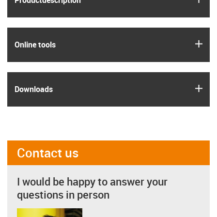
Product­description
igus
Online tools
igus
Downloads
Contact us
I would be happy to answer your
questions in person