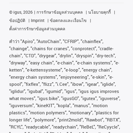
©
igus, 2026
การรักษาข้อมูลส่วนบุคคล
นโยบายคุกกี้
ข้อปฏิบัติ
Imprint
ข้อตกลงและเงื่อนไข
ตั้งค่าการรักษาข้อมูลส่วนบุคคล
คําว่า
"Apiro", "AutoChain", "CFRIP", "chainflex",
"chainge", "chains for cranes", "conprotect", "cradle-
chain", "CTD", "drygear", "drylin", "dryspin", "dry-tech",
"dryway", "easy chain", "e-chain", "e-chain systems", "e-
ketten", "e-kettensysteme", "e-loop", "energy chain",
"energy chain systems", "enjoyneering", "e-skin", "e-
spool", "fixflex", "flizz", "i.Cee", "ibow", "igear", "iglide",
"iglidur", "igubal", "igumid", "igus", "igus igus improves
what moves", "igus:bike", "igusGO", "igutex", "iguverse",
"iguversum", "kineKIT", "kopla", "manus", "motion
plastics", "motion polymers", "motionary", "plastics for
longer life", "polymore", "print2mold", "Rawbot", "RBTX",
"RCYL", "readycable", "readychain", "ReBeL", "ReCyycle",