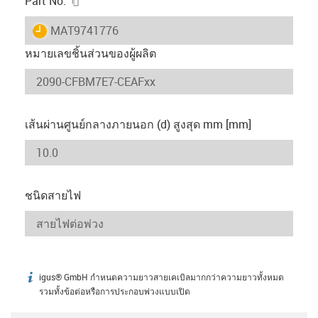
Part No.
igus-icon-lieferzeit
MAT9741776
หมายเลขชิ้นส่วนของผู้ผลิต
เส้นผ่านศูนย์กลางภายนอก (d) สูงสุด mm [mm]
ชนิดสายไฟ
igus® GmbH กำหนดความยาวสายเคเบิลมากกว่าความยาวทั้งหมด
igus-icon-info
รวมทั้งข้อต่อหรือการประกอบพ่วงแบบเปิด