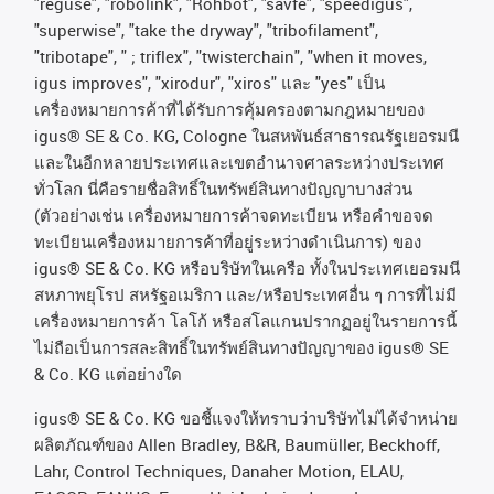
"reguse", "robolink", "Rohbot", "savfe", "speedigus",
"superwise", "take the dryway", "tribofilament",
"tribotape", " ; triflex", "twisterchain", "when it moves,
igus improves", "xirodur", "xiros"
และ
"yes"
เป็น
เครื่องหมายการค้าที่ได้รับการคุ้มครองตามกฎหมายของ
igus® SE & Co. KG, Cologne
ในสหพันธ์สาธารณรัฐเยอรมนี
และในอีกหลายประเทศและเขตอํานาจศาลระหว่างประเทศ
ทั่วโลก
นี่คือรายชื่อสิทธิ์ในทรัพย์สินทางปัญญาบางส่วน
(
ตัวอย่างเช่น
เครื่องหมายการค้าจดทะเบียน
หรือคำขอจด
ทะเบียนเครื่องหมายการค้าที่อยู่ระหว่างดำเนินการ
)
ของ
igus® SE & Co. KG
หรือบริษัทในเครือ
ทั้งในประเทศเยอรมนี
สหภาพยุโรป
สหรัฐอเมริกา
และ
/
หรือประเทศอื่น
ๆ
การที่ไม่มี
เครื่องหมายการค้า
โลโก้
หรือสโลแกนปรากฏอยู่ในรายการนี้
ไม่ถือเป็นการสละสิทธิ์ในทรัพย์สินทางปัญญาของ
igus® SE
& Co. KG
แต่อย่างใด
igus® SE & Co. KG ขอชี้แจงให้ทราบว่าบริษัทไม่ได้จําหน่าย
ผลิตภัณฑ์ของ Allen Bradley, B&R, Baumüller, Beckhoff,
Lahr, Control Techniques, Danaher Motion, ELAU,