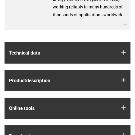
working reliably in many hundreds of
thousands of applications worldwide.
igu
igus
Technical data
igus
Product­description
igus
Online tools
igus