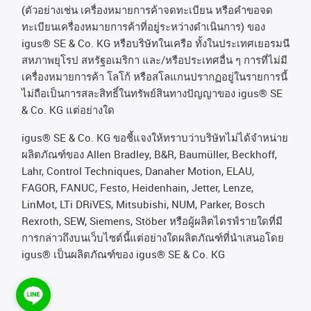
(
ตัวอย่างเช่น
เครื่องหมายการค้าจดทะเบียน
หรือคำขอจด
ทะเบียนเครื่องหมายการค้าที่อยู่ระหว่างดำเนินการ
)
ของ
igus® SE & Co. KG
หรือบริษัทในเครือ
ทั้งในประเทศเยอรมนี
สหภาพยุโรป
สหรัฐอเมริกา
และ
/
หรือประเทศอื่น
ๆ
การที่ไม่มี
เครื่องหมายการค้า
โลโก้
หรือสโลแกนปรากฏอยู่ในรายการนี้
ไม่ถือเป็นการสละสิทธิ์ในทรัพย์สินทางปัญญาของ
igus® SE
& Co. KG
แต่อย่างใด
igus® SE & Co. KG ขอชี้แจงให้ทราบว่าบริษัทไม่ได้จําหน่าย
ผลิตภัณฑ์ของ Allen Bradley, B&R, Baumüller, Beckhoff,
Lahr, Control Techniques, Danaher Motion, ELAU,
FAGOR, FANUC, Festo, Heidenhain, Jetter, Lenze,
LinMot, LTi DRiVES, Mitsubishi, NUM, Parker, Bosch
Rexroth, SEW, Siemens, Stöber หรือผู้ผลิตไดรฟ์รายใดที่มี
การกล่าวถึงบนเว็บไซต์นี้แต่อย่างใดผลิตภัณฑ์ที่นําเสนอโดย
igus® เป็นผลิตภัณฑ์ของ igus® SE & Co. KG