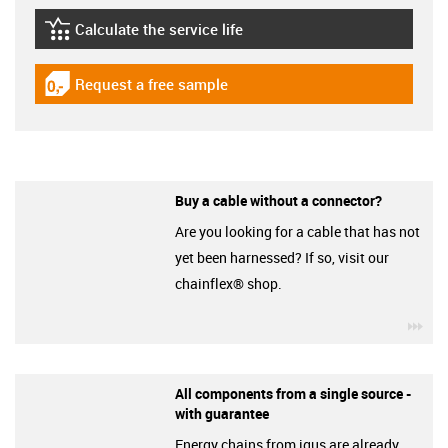
Calculate the service life
igus-icon-lebensdauerrechner
Request a free sample
igus-icon-gratismuster
Buy a cable without a connector?
Are you looking for a cable that has not
yet been harnessed? If so, visit our
chainflex® shop.
igu
All components from a single source -
with guarantee
Energy chains from igus are already