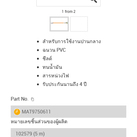
1 from 2
สำหรับการใช้งานปานกลาง
ฉนวน PVC
ชีลด์
ทนน้ำมัน
สารหน่วงไฟ
รับประกันนานถึง 4 ปี
igus-icon-copy-clipboard
Part No.
igus-icon-lieferzeit
MAT9750611
หมายเลขชิ้นส่วนของผู้ผลิต