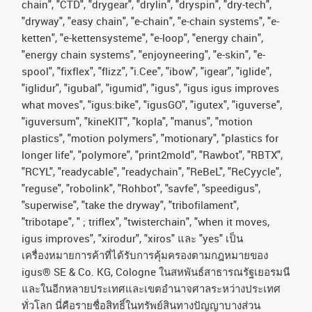
chain", "CTD", "drygear", "drylin", "dryspin", "dry-tech",
"dryway", "easy chain", "e-chain", "e-chain systems", "e-
ketten", "e-kettensysteme", "e-loop", "energy chain",
"energy chain systems", "enjoyneering", "e-skin", "e-
spool", "fixflex", "flizz", "i.Cee", "ibow", "igear", "iglide",
"iglidur", "igubal", "igumid", "igus", "igus igus improves
what moves", "igus:bike", "igusGO", "igutex", "iguverse",
"iguversum", "kineKIT", "kopla", "manus", "motion
plastics", "motion polymers", "motionary", "plastics for
longer life", "polymore", "print2mold", "Rawbot", "RBTX",
"RCYL", "readycable", "readychain", "ReBeL", "ReCyycle",
"reguse", "robolink", "Rohbot", "savfe", "speedigus",
"superwise", "take the dryway", "tribofilament",
"tribotape", " ; triflex", "twisterchain", "when it moves,
igus improves", "xirodur", "xiros"
และ
"yes"
เป็น
เครื่องหมายการค้าที่ได้รับการคุ้มครองตามกฎหมายของ
igus® SE & Co. KG, Cologne
ในสหพันธ์สาธารณรัฐเยอรมนี
และในอีกหลายประเทศและเขตอํานาจศาลระหว่างประเทศ
ทั่วโลก
นี่คือรายชื่อสิทธิ์ในทรัพย์สินทางปัญญาบางส่วน