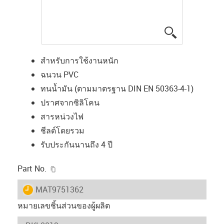
igus-icon-lup
สำหรับการใช้งานหนัก
ฉนวน PVC
ทนน้ำมัน (ตามมาตรฐาน DIN EN 50363-4-1)
ปราศจากซิลิโคน
สารหน่วงไฟ
ชีลด์โดยรวม
รับประกันนานถึง 4 ปี
igus-icon-copy-clipboard
Part No.
igus-icon-lieferzeit
MAT9751362
หมายเลขชิ้นส่วนของผู้ผลิต