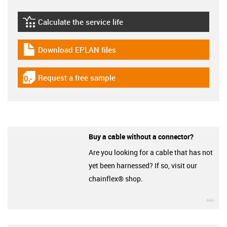
Calculate the service life
igus-icon-lebensdauerrechner
Download EPLAN files
igus-icon-download-plan
Request a free sample
igus-icon-gratismuster
Buy a cable without a connector?
Are you looking for a cable that has not
yet been harnessed? If so, visit our
chainflex® shop.
igu