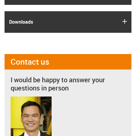
igus
Downloads
Contact us
I would be happy to answer your
questions in person