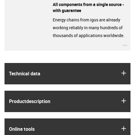
All components from a single source -
with guarantee
Energy chains from igus are already
working reliably in many hundreds of
thousands of applications worldwide.
igu
igus
Technical data
igus
Product­description
igus
Online tools