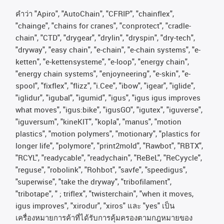
คําว่า
"Apiro", "AutoChain", "CFRIP", "chainflex",
"chainge", "chains for cranes", "conprotect", "cradle-
chain", "CTD", "drygear", "drylin", "dryspin", "dry-tech",
"dryway", "easy chain", "e-chain", "e-chain systems", "e-
ketten", "e-kettensysteme", "e-loop", "energy chain",
"energy chain systems", "enjoyneering", "e-skin", "e-
spool", "fixflex", "flizz", "i.Cee", "ibow", "igear", "iglide",
"iglidur", "igubal", "igumid", "igus", "igus igus improves
what moves", "igus:bike", "igusGO", "igutex", "iguverse",
"iguversum", "kineKIT", "kopla", "manus", "motion
plastics", "motion polymers", "motionary", "plastics for
longer life", "polymore", "print2mold", "Rawbot", "RBTX",
"RCYL", "readycable", "readychain", "ReBeL", "ReCyycle",
"reguse", "robolink", "Rohbot", "savfe", "speedigus",
"superwise", "take the dryway", "tribofilament",
"tribotape", " ; triflex", "twisterchain", "when it moves,
igus improves", "xirodur", "xiros"
และ
"yes"
เป็น
เครื่องหมายการค้าที่ได้รับการคุ้มครองตามกฎหมายของ