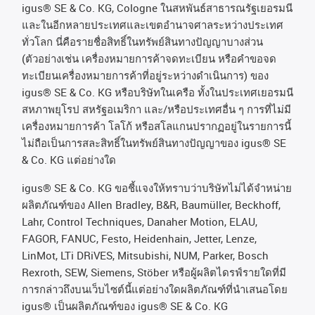
igus® SE & Co. KG, Cologne
ในสหพันธ์สาธารณรัฐเยอรมนี
และในอีกหลายประเทศและเขตอํานาจศาลระหว่างประเทศ
ทั่วโลก
นี่คือรายชื่อสิทธิ์ในทรัพย์สินทางปัญญาบางส่วน
(
ตัวอย่างเช่น
เครื่องหมายการค้าจดทะเบียน
หรือคำขอจด
ทะเบียนเครื่องหมายการค้าที่อยู่ระหว่างดำเนินการ
)
ของ
igus® SE & Co. KG
หรือบริษัทในเครือ
ทั้งในประเทศเยอรมนี
สหภาพยุโรป
สหรัฐอเมริกา
และ
/
หรือประเทศอื่น
ๆ
การที่ไม่มี
เครื่องหมายการค้า
โลโก้
หรือสโลแกนปรากฏอยู่ในรายการนี้
ไม่ถือเป็นการสละสิทธิ์ในทรัพย์สินทางปัญญาของ
igus® SE
& Co. KG
แต่อย่างใด
igus® SE & Co. KG ขอชี้แจงให้ทราบว่าบริษัทไม่ได้จําหน่าย
ผลิตภัณฑ์ของ Allen Bradley, B&R, Baumüller, Beckhoff,
Lahr, Control Techniques, Danaher Motion, ELAU,
FAGOR, FANUC, Festo, Heidenhain, Jetter, Lenze,
LinMot, LTi DRiVES, Mitsubishi, NUM, Parker, Bosch
Rexroth, SEW, Siemens, Stöber หรือผู้ผลิตไดรฟ์รายใดที่มี
การกล่าวถึงบนเว็บไซต์นี้แต่อย่างใดผลิตภัณฑ์ที่นําเสนอโดย
igus® เป็นผลิตภัณฑ์ของ igus® SE & Co. KG