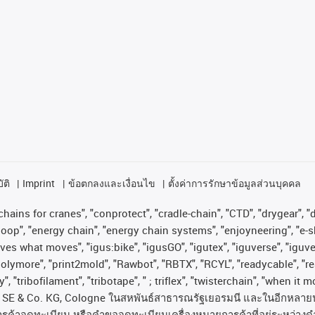
ัติ
Imprint
ข้อตกลงและเงื่อนไข
ตั้งค่าการรักษาข้อมูลส่วนบุคคล
hains for cranes", "conprotect", "cradle-chain", "CTD", "drygear", "dr
op", "energy chain", "energy chain systems", "enjoyneering", "e-skin", 
proves what moves", "igus:bike", "igusGO", "igutex", "iguverse", "igu
"polymore", "print2mold", "Rawbot", "RBTX", "RCYL", "readycable", "re
, "tribofilament", "tribotape", " ; triflex", "twisterchain", "when it 
SE & Co. KG, Cologne
ในสหพันธ์สาธารณรัฐเยอรมนี
และในอีกหลาย
ารค้าจดทะเบียน
หรือคำขอจดทะเบียนเครื่องหมายการค้าที่อยู่ระหว่างด