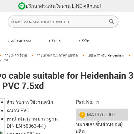
ปรึกษาด่วนทันใจ ผ่าน LINE คลิกเลย!
อุตสาหกรรม
บริการ
บริษัท
igus-icon-arrow-right
igus-icon-arrow-right
igus-icon-arrow-right
ig
สายไฟสำเร็จรูป
สายไดรฟ์ตามมาตรฐานผู้ผลิต
เหมาะสำหรับ Heidenhain
7.5xd
o cable suitable for Heidenhain 
e PVC 7.5xd
igus-icon-copy-c
สำหรับการใช้งานหนัก
Part No.
ฉนวน PVC
igus-icon-lieferzeit
MAT9761001
ทนน้ำมัน (ตามมาตรฐาน
หมายเลขชิ้นส่วนของผู้
DIN EN 50363-4-1)
ผลิต