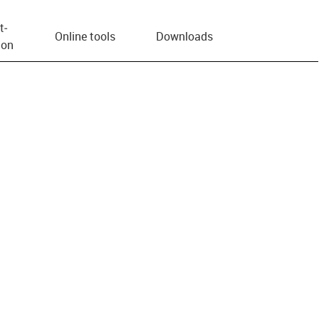
t­
Online tools
Downloads
ion