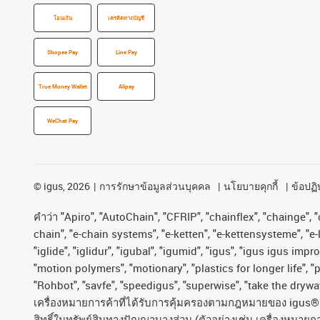
โอนเงิน
เครดิตทางบัญชี
Shopee Pay
Line Pay
True Money Wallet
Alipay
WeChat Pay
©
igus, 2026
การรักษาข้อมูลส่วนบุคคล
นโยบายคุกกี้
ข้อปฏิบ
คําว่า
"Apiro", "AutoChain", "CFRIP", "chainflex", "chainge", "c
chain", "e-chain systems", "e-ketten", "e-kettensysteme", "e-lo
"iglide", "iglidur", "igubal", "igumid", "igus", "igus igus im
"motion polymers", "motionary", "plastics for longer life", 
"Rohbot", "savfe", "speedigus", "superwise", "take the dryway"
เครื่องหมายการค้าที่ได้รับการคุ้มครองตามกฎหมายของ
igus® 
สิทธิ์ในทรัพย์สินทางปัญญาบางส่วน
(
ตัวอย่างเช่น
เครื่องหมายก