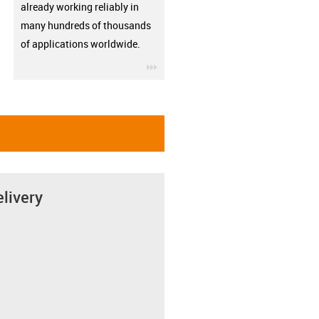
already working reliably in
many hundreds of thousands
of applications worldwide.
igus-icon-3arrow
elivery