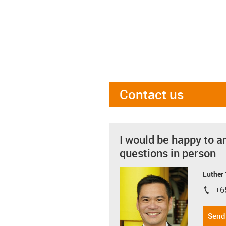
Contact us
I would be happy to a
questions in person
Luther
+6
igus-i
Send