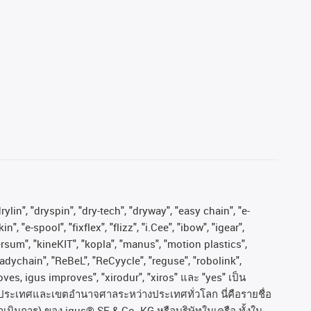
ylin", "dryspin", "dry-tech", "dryway", "easy chain", "e-
"e-spool", "fixflex", "flizz", "i.Cee", "ibow", "igear",
versum", "kineKIT", "kopla", "manus", "motion plastics",
adychain", "ReBeL", "ReCyycle", "reguse", "robolink",
moves, igus improves", "xirodur", "xiros"
และ
"yes"
เป็น
ประเทศและเขตอํานาจศาลระหว่างประเทศทั่วโลก
นี่คือรายชื่อ
ำเนินการ
)
ของ
igus® SE & Co. KG
หรือบริษัทในเครือ
ทั้งใน