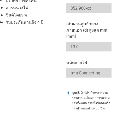
ปราศจากซิลิโคน
สารหน่วงไฟ
ชีลด์โดยรวม
igus-icon-lupe
รับประกันนานถึง 4 ปี
เส้นผ่านศูนย์กลาง
ภายนอก (d) สูงสุด mm
[mm]
ชนิดสายไฟ
igus® GmbH กำหนดความ
igus-icon-info
ยาวสายเคเบิลมากกว่าความ
ยาวทั้งหมด รวมทั้งข้อต่อหรือ
การประกอบพ่วงแบบเปิด