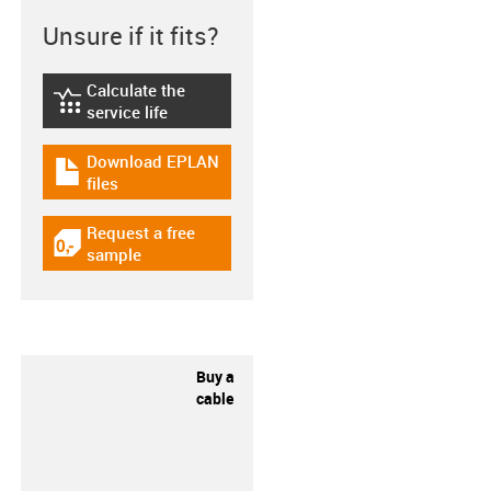
Unsure if it fits?
Calculate the
igus-icon-lebensdauerrechner
service life
Download EPLAN
igus-icon-download-plan
files
Request a free
igus-icon-gratismuster
sample
Buy a
cable