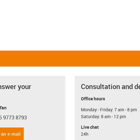
nswer your
Consultation and d
Office hours
 Tan
Monday - Friday: 7 am - 8 pm
Saturday: 8 am - 12 pm
5 9773 8793
con-phone
Live chat
 an e-mail
24h