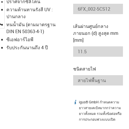
ปราศจากซิลิโคน
ความต้านทานรังสี UV :
ปานกลาง
igus-icon-lupe
ทนน้ำมัน (ตามมาตรฐาน
เส้นผ่านศูนย์กลาง
DIN EN 50363-4-1)
ภายนอก (d) สูงสุด mm
ซีเอฟอาร์ไอพี
[mm]
รับประกันนานถึง 4 ปี
ชนิดสายไฟ
igus® GmbH กำหนดความ
igus-icon-info
ยาวสายเคเบิลมากกว่าความ
ยาวทั้งหมด รวมทั้งข้อต่อหรือ
การประกอบพ่วงแบบเปิด