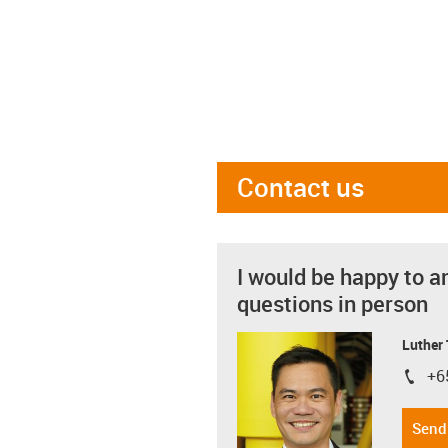
Contact us
I would be happy to a
questions in person
Luther
+6
igus-i
Send