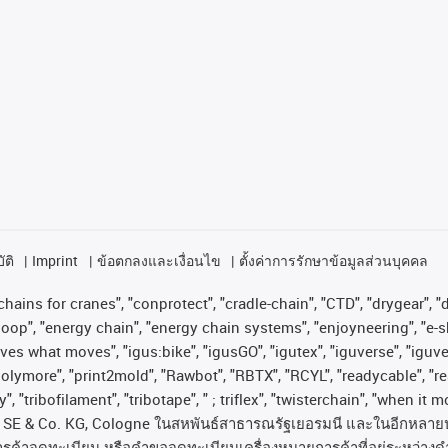
ัติ
Imprint
ข้อตกลงและเงื่อนไข
ตั้งค่าการรักษาข้อมูลส่วนบุคคล
hains for cranes", "conprotect", "cradle-chain", "CTD", "drygear", "dr
op", "energy chain", "energy chain systems", "enjoyneering", "e-skin", 
proves what moves", "igus:bike", "igusGO", "igutex", "iguverse", "igu
"polymore", "print2mold", "Rawbot", "RBTX", "RCYL", "readycable", "re
, "tribofilament", "tribotape", " ; triflex", "twisterchain", "when it 
SE & Co. KG, Cologne
ในสหพันธ์สาธารณรัฐเยอรมนี
และในอีกหลาย
ารค้าจดทะเบียน
หรือคำขอจดทะเบียนเครื่องหมายการค้าที่อยู่ระหว่างด