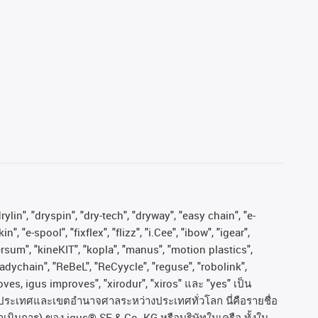
ylin", "dryspin", "dry-tech", "dryway", "easy chain", "e-
"e-spool", "fixflex", "flizz", "i.Cee", "ibow", "igear",
versum", "kineKIT", "kopla", "manus", "motion plastics",
adychain", "ReBeL", "ReCyycle", "reguse", "robolink",
moves, igus improves", "xirodur", "xiros"
และ
"yes"
เป็น
ประเทศและเขตอํานาจศาลระหว่างประเทศทั่วโลก
นี่คือรายชื่อ
ำเนินการ
)
ของ
igus® SE & Co. KG
หรือบริษัทในเครือ
ทั้งใน