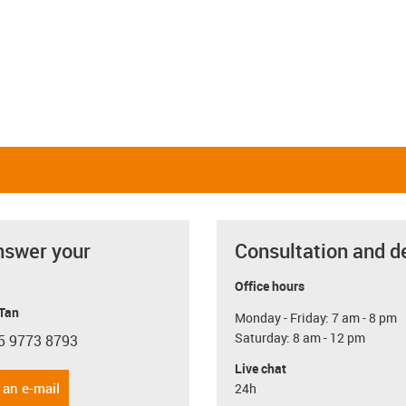
nswer your
Consultation and d
Office hours
 Tan
Monday - Friday: 7 am - 8 pm
Saturday: 8 am - 12 pm
5 9773 8793
con-phone
Live chat
 an e-mail
24h