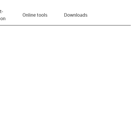
t­
Online tools
Downloads
ion