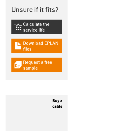
Unsure if it fits?
Calculate the
igus-icon-lebensdauerrechner
service life
Download EPLAN
igus-icon-download-plan
files
Request a free
igus-icon-gratismuster
sample
Buy a
cable