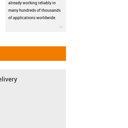
already working reliably in
many hundreds of thousands
of applications worldwide.
igus-icon-3arrow
elivery