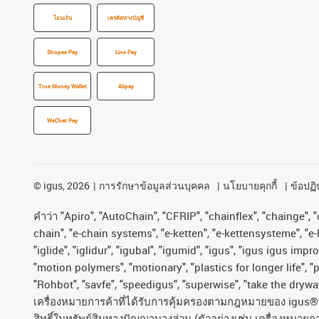
โอนเงิน
เครดิตทางบัญชี
Shopee Pay
Line Pay
True Money Wallet
Alipay
WeChat Pay
©
igus, 2026
การรักษาข้อมูลส่วนบุคคล
นโยบายคุกกี้
ข้อปฏิบ
คําว่า
"Apiro", "AutoChain", "CFRIP", "chainflex", "chainge", "c
chain", "e-chain systems", "e-ketten", "e-kettensysteme", "e-lo
"iglide", "iglidur", "igubal", "igumid", "igus", "igus igus im
"motion polymers", "motionary", "plastics for longer life", 
"Rohbot", "savfe", "speedigus", "superwise", "take the dryway"
เครื่องหมายการค้าที่ได้รับการคุ้มครองตามกฎหมายของ
igus® 
สิทธิ์ในทรัพย์สินทางปัญญาบางส่วน
(
ตัวอย่างเช่น
เครื่องหมายก