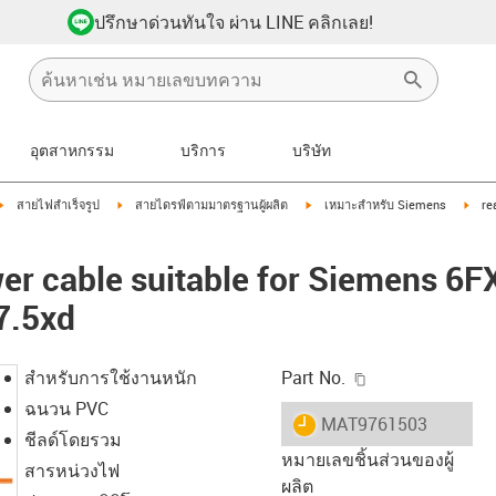
ปรึกษาด่วนทันใจ ผ่าน LINE คลิกเลย!
อุตสาหกรรม
บริการ
บริษัท
igus-icon-arrow-right
igus-icon-arrow-right
igus-icon-arrow-right
igus
สายไฟสำเร็จรูป
สายไดรฟ์ตามมาตรฐานผู้ผลิต
เหมาะสำหรับ Siemens
re
er cable suitable for Siemens 6
7.5xd
igus-icon-copy-c
สำหรับการใช้งานหนัก
Part No.
ฉนวน PVC
igus-icon-lieferzeit
MAT9761503
ชีลด์โดยรวม
หมายเลขชิ้นส่วนของผู้
สารหน่วงไฟ
ผลิต