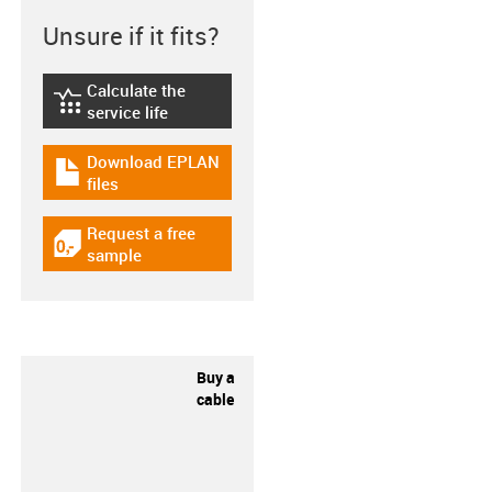
Unsure if it fits?
Calculate the
igus-icon-lebensdauerrechner
service life
Download EPLAN
igus-icon-download-plan
files
Request a free
igus-icon-gratismuster
sample
Buy a
cable