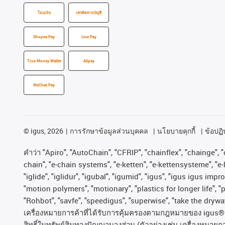
โอนเงิน
เครดิตทางบัญชี
Shopee Pay
Line Pay
True Money Wallet
Alipay
WeChat Pay
©
igus, 2026
การรักษาข้อมูลส่วนบุคคล
นโยบายคุกกี้
ข้อปฏิบ
คําว่า
"Apiro", "AutoChain", "CFRIP", "chainflex", "chainge", "c
chain", "e-chain systems", "e-ketten", "e-kettensysteme", "e-lo
"iglide", "iglidur", "igubal", "igumid", "igus", "igus igus im
"motion polymers", "motionary", "plastics for longer life", 
"Rohbot", "savfe", "speedigus", "superwise", "take the dryway"
เครื่องหมายการค้าที่ได้รับการคุ้มครองตามกฎหมายของ
igus® 
สิทธิ์ในทรัพย์สินทางปัญญาบางส่วน
(
ตัวอย่างเช่น
เครื่องหมายก