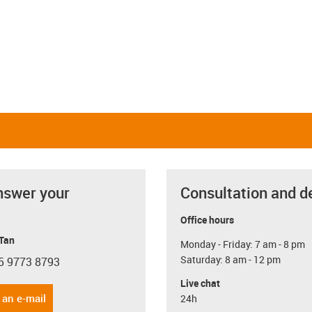
nswer your
Consultation and d
Office hours
 Tan
Monday - Friday: 7 am - 8 pm
Saturday: 8 am - 12 pm
5 9773 8793
con-phone
Live chat
 an e-mail
24h