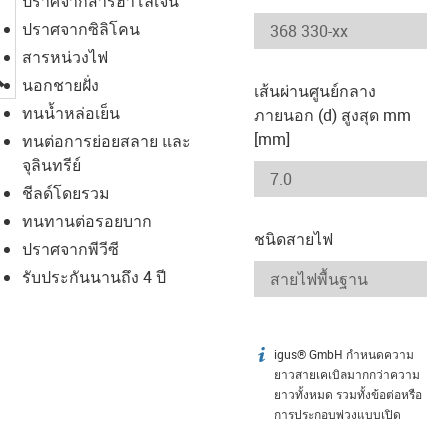
ปราศจากสารฮาโลเจน
ปราศจากซิลิโคน
สารหน่วงไฟ
igus-icon-lupe
นอกชายฝั่ง
เส้นผ่านศูนย์กลาง
ทนน้ำหล่อเย็น
ภายนอก (d) สูงสุด mm
[mm]
ทนต่อการย่อยสลาย และ
จุลินทรีย์
ชีลด์โดยรวม
ทนทานต่อรอยบาก
ชนิดสายไฟ
ปราศจากพีวีซี
รับประกันนานถึง 4 ปี
igus® GmbH กำหนดความ
igus-icon-info
ยาวสายเคเบิลมากกว่าความ
ยาวทั้งหมด รวมทั้งข้อต่อหรือ
การประกอบพ่วงแบบเปิด