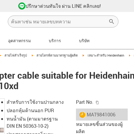
ปรึกษาด่วนทันใจ ผ่าน LINE คลิกเลย!
อุตสาหกรรม
บริการ
บริษัท
igus-icon-arrow-right
igus-icon-arrow-right
igus-icon-arrow-right
ig
สายไฟสำเร็จรูป
สายไดรฟ์ตามมาตรฐานผู้ผลิต
เหมาะสำหรับ Heidenhain
ter cable suitable for Heidenhai
 10xd
igus-icon-copy-c
สำหรับการใช้งานปานกลาง
Part No.
ปลอกหุ้มด้านนอก PUR
igus-icon-lieferzeit
MAT9841006
ทนน้ำมัน (ตามมาตรฐาน
หมายเลขชิ้นส่วนของผู้
DIN EN 50363-10-2)
ผลิต