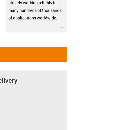
already working reliably in
many hundreds of thousands
of applications worldwide.
igus-icon-3arrow
elivery