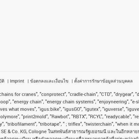
ัติ
Imprint
ข้อตกลงและเงื่อนไข
ตั้งค่าการรักษาข้อมูลส่วนบุคคล
hains for cranes", "conprotect", "cradle-chain", "CTD", "drygear", "dr
op", "energy chain", "energy chain systems", "enjoyneering", "e-skin", 
proves what moves", "igus:bike", "igusGO", "igutex", "iguverse", "igu
"polymore", "print2mold", "Rawbot", "RBTX", "RCYL", "readycable", "re
, "tribofilament", "tribotape", " ; triflex", "twisterchain", "when it 
SE & Co. KG, Cologne
ในสหพันธ์สาธารณรัฐเยอรมนี
และในอีกหลาย
ารค้าจดทะเบียน
หรือคำขอจดทะเบียนเครื่องหมายการค้าที่อยู่ระหว่างด