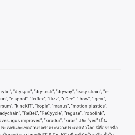
ylin", "dryspin", "dry-tech", "dryway", "easy chain", "e-
"e-spool", "fixflex", "flizz", "i.Cee", "ibow", "igear",
versum", "kineKIT", "kopla", "manus", "motion plastics",
adychain", "ReBeL", "ReCyycle", "reguse", "robolink",
moves, igus improves", "xirodur", "xiros"
และ
"yes"
เป็น
ประเทศและเขตอํานาจศาลระหว่างประเทศทั่วโลก
นี่คือรายชื่อ
ำเนินการ
)
ของ
igus® SE & Co. KG
หรือบริษัทในเครือ
ทั้งใน