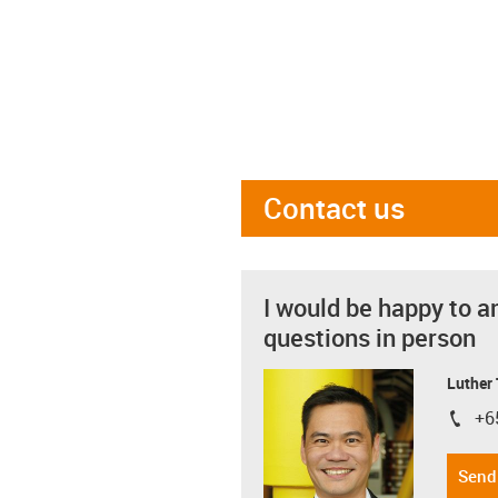
Contact us
I would be happy to a
questions in person
Luther
+6
igus-i
Send