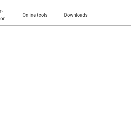
t­
Online tools
Downloads
ion