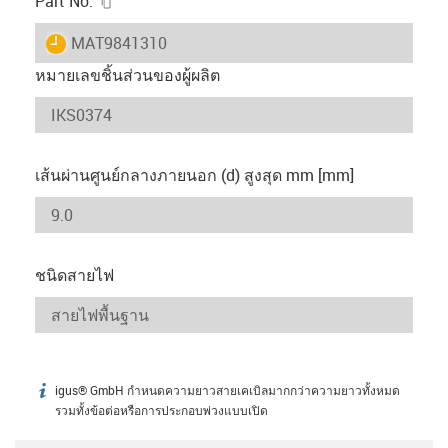
Part No.
igus-icon-lieferzeit
MAT9841310
หมายเลขชิ้นส่วนของผู้ผลิต
เส้นผ่านศูนย์กลางภายนอก (d) สูงสุด mm [mm]
ชนิดสายไฟ
igus® GmbH กำหนดความยาวสายเคเบิลมากกว่าความยาวทั้งหมด
igus-icon-info
รวมทั้งข้อต่อหรือการประกอบพ่วงแบบเปิด