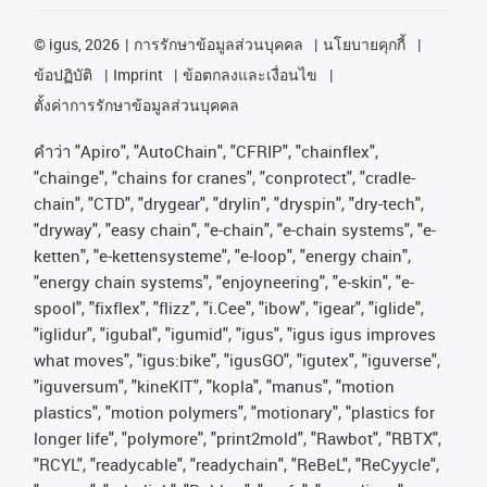
©
igus, 2026
การรักษาข้อมูลส่วนบุคคล
นโยบายคุกกี้
ข้อปฏิบัติ
Imprint
ข้อตกลงและเงื่อนไข
ตั้งค่าการรักษาข้อมูลส่วนบุคคล
คําว่า
"Apiro", "AutoChain", "CFRIP", "chainflex",
"chainge", "chains for cranes", "conprotect", "cradle-
chain", "CTD", "drygear", "drylin", "dryspin", "dry-tech",
"dryway", "easy chain", "e-chain", "e-chain systems", "e-
ketten", "e-kettensysteme", "e-loop", "energy chain",
"energy chain systems", "enjoyneering", "e-skin", "e-
spool", "fixflex", "flizz", "i.Cee", "ibow", "igear", "iglide",
"iglidur", "igubal", "igumid", "igus", "igus igus improves
what moves", "igus:bike", "igusGO", "igutex", "iguverse",
"iguversum", "kineKIT", "kopla", "manus", "motion
plastics", "motion polymers", "motionary", "plastics for
longer life", "polymore", "print2mold", "Rawbot", "RBTX",
"RCYL", "readycable", "readychain", "ReBeL", "ReCyycle",