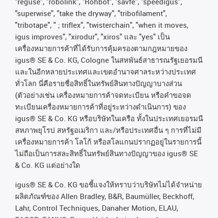
"reguse", "robolink", "Rohbot", "savfe", "speedigus",
"superwise", "take the dryway", "tribofilament",
"tribotape", " ; triflex", "twisterchain", "when it moves,
igus improves", "xirodur", "xiros"
และ
"yes"
เป็น
เครื่องหมายการค้าที่ได้รับการคุ้มครองตามกฎหมายของ
igus® SE & Co. KG, Cologne
ในสหพันธ์สาธารณรัฐเยอรมนี
และในอีกหลายประเทศและเขตอํานาจศาลระหว่างประเทศ
ทั่วโลก
นี่คือรายชื่อสิทธิ์ในทรัพย์สินทางปัญญาบางส่วน
(
ตัวอย่างเช่น
เครื่องหมายการค้าจดทะเบียน
หรือคำขอจด
ทะเบียนเครื่องหมายการค้าที่อยู่ระหว่างดำเนินการ
)
ของ
igus® SE & Co. KG
หรือบริษัทในเครือ
ทั้งในประเทศเยอรมนี
สหภาพยุโรป
สหรัฐอเมริกา
และ
/
หรือประเทศอื่น
ๆ
การที่ไม่มี
เครื่องหมายการค้า
โลโก้
หรือสโลแกนปรากฏอยู่ในรายการนี้
ไม่ถือเป็นการสละสิทธิ์ในทรัพย์สินทางปัญญาของ
igus® SE
& Co. KG
แต่อย่างใด
igus® SE & Co. KG ขอชี้แจงให้ทราบว่าบริษัทไม่ได้จําหน่าย
ผลิตภัณฑ์ของ Allen Bradley, B&R, Baumüller, Beckhoff,
Lahr, Control Techniques, Danaher Motion, ELAU,