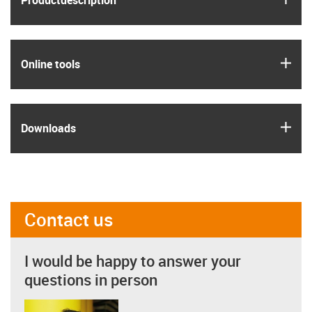
Product­description
igus
Online tools
igus
Downloads
Contact us
I would be happy to answer your
questions in person