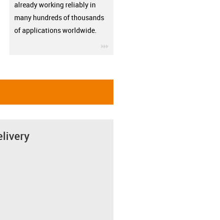
already working reliably in
many hundreds of thousands
of applications worldwide.
igus-icon-3arrow
elivery