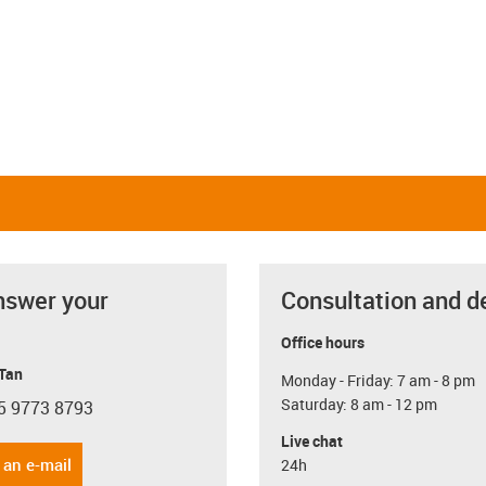
nswer your
Consultation and d
Office hours
 Tan
Monday - Friday: 7 am - 8 pm
Saturday: 8 am - 12 pm
5 9773 8793
con-phone
Live chat
 an e-mail
24h