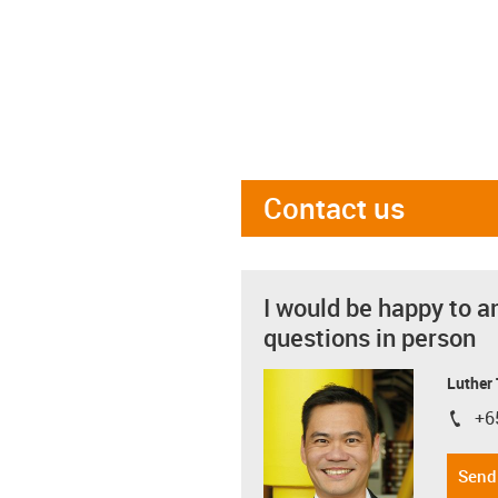
Contact us
I would be happy to a
questions in person
Luther
+6
igus-i
Send