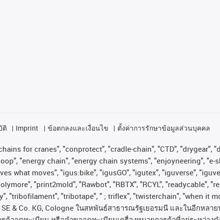
ัติ
Imprint
ข้อตกลงและเงื่อนไข
ตั้งค่าการรักษาข้อมูลส่วนบุคคล
hains for cranes", "conprotect", "cradle-chain", "CTD", "drygear", "dr
op", "energy chain", "energy chain systems", "enjoyneering", "e-skin", 
proves what moves", "igus:bike", "igusGO", "igutex", "iguverse", "igu
"polymore", "print2mold", "Rawbot", "RBTX", "RCYL", "readycable", "re
, "tribofilament", "tribotape", " ; triflex", "twisterchain", "when it 
SE & Co. KG, Cologne
ในสหพันธ์สาธารณรัฐเยอรมนี
และในอีกหลาย
ารค้าจดทะเบียน
หรือคำขอจดทะเบียนเครื่องหมายการค้าที่อยู่ระหว่างด