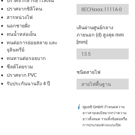
ปราศจากสารฮาโลเจน
-icon-lupe
-icon-lupe
ปราศจากซิลิโคน
สารหน่วงไฟ
นอกชายฝั่ง
เส้นผ่านศูนย์กลาง
ทนน้ำหล่อเย็น
ภายนอก (d) สูงสุด mm
[mm]
ทนต่อการย่อยสลาย และ
จุลินทรีย์
ทนทานต่อรอยบาก
ชีลด์โดยรวม
ชนิดสายไฟ
ปราศจาก PVC
รับประกันนานถึง 4 ปี
igus® GmbH กำหนดความ
igus-icon-info
ยาวสายเคเบิลมากกว่าความ
ยาวทั้งหมด รวมทั้งข้อต่อหรือ
การประกอบพ่วงแบบเปิด