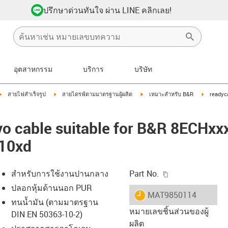
ปรึกษาด่วนทันใจ ผ่าน LINE คลิกเลย!
อุตสาหกรรม
บริการ
บริษัท
igus-icon-arrow-right
igus-icon-arrow-right
igus-icon-arrow-right
igus-icon
สายไฟสำเร็จรูป
สายไดรฟ์ตามมาตรฐานผู้ผลิต
เหมาะสำหรับ B&R
readyc
o cable suitable for B&R 8ECHxx
 10xd
igus-icon-copy-c
สำหรับการใช้งานปานกลาง
Part No.
ปลอกหุ้มด้านนอก PUR
igus-icon-lieferzeit
MAT9850114
ทนน้ำมัน (ตามมาตรฐาน
หมายเลขชิ้นส่วนของผู้
DIN EN 50363-10-2)
ผลิต