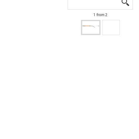
igus
igus
1 from 2