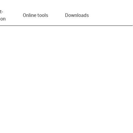
t­
Online tools
Downloads
ion