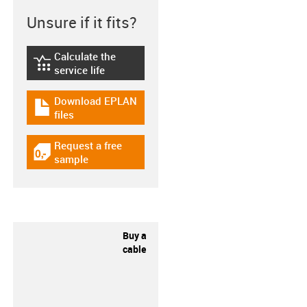
Unsure if it fits?
Calculate the
igus-icon-lebensdauerrechner
service life
Download EPLAN
igus-icon-download-plan
files
Request a free
igus-icon-gratismuster
sample
Buy a
cable