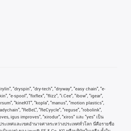
ylin", "dryspin", "dry-tech", "dryway", "easy chain", "e-
"e-spool", "fixflex", "flizz", "i.Cee", "ibow", "igear",
versum", "kineKIT", "kopla", "manus", "motion plastics",
adychain", "ReBeL", "ReCyycle", "reguse", "robolink",
moves, igus improves", "xirodur", "xiros"
และ
"yes"
เป็น
ประเทศและเขตอํานาจศาลระหว่างประเทศทั่วโลก
นี่คือรายชื่อ
ำเนินการ
)
ของ
igus® SE & Co. KG
หรือบริษัทในเครือ
ทั้งใน