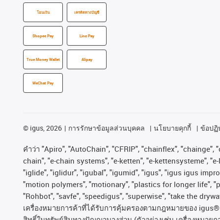
โอนเงิน
เครดิตทางบัญชี
Shopee Pay
Line Pay
True Money Wallet
Alipay
WeChat Pay
©
igus, 2026
การรักษาข้อมูลส่วนบุคคล
นโยบายคุกกี้
ข้อปฏิบ
คําว่า
"Apiro", "AutoChain", "CFRIP", "chainflex", "chainge", "c
chain", "e-chain systems", "e-ketten", "e-kettensysteme", "e-lo
"iglide", "iglidur", "igubal", "igumid", "igus", "igus igus im
"motion polymers", "motionary", "plastics for longer life", 
"Rohbot", "savfe", "speedigus", "superwise", "take the dryway"
เครื่องหมายการค้าที่ได้รับการคุ้มครองตามกฎหมายของ
igus® 
สิทธิ์ในทรัพย์สินทางปัญญาบางส่วน
(
ตัวอย่างเช่น
เครื่องหมายก