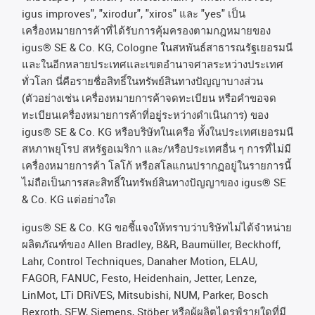
igus improves", "xirodur", "xiros"
และ
"yes"
เป็น
เครื่องหมายการค้าที่ได้รับการคุ้มครองตามกฎหมายของ
igus® SE & Co. KG, Cologne
ในสหพันธ์สาธารณรัฐเยอรมนี
และในอีกหลายประเทศและเขตอํานาจศาลระหว่างประเทศ
ทั่วโลก
นี่คือรายชื่อสิทธิ์ในทรัพย์สินทางปัญญาบางส่วน
(
ตัวอย่างเช่น
เครื่องหมายการค้าจดทะเบียน
หรือคำขอจด
ทะเบียนเครื่องหมายการค้าที่อยู่ระหว่างดำเนินการ
)
ของ
igus® SE & Co. KG
หรือบริษัทในเครือ
ทั้งในประเทศเยอรมนี
สหภาพยุโรป
สหรัฐอเมริกา
และ
/
หรือประเทศอื่น
ๆ
การที่ไม่มี
เครื่องหมายการค้า
โลโก้
หรือสโลแกนปรากฏอยู่ในรายการนี้
ไม่ถือเป็นการสละสิทธิ์ในทรัพย์สินทางปัญญาของ
igus® SE
& Co. KG
แต่อย่างใด
igus® SE & Co. KG ขอชี้แจงให้ทราบว่าบริษัทไม่ได้จําหน่าย
ผลิตภัณฑ์ของ Allen Bradley, B&R, Baumüller, Beckhoff,
Lahr, Control Techniques, Danaher Motion, ELAU,
FAGOR, FANUC, Festo, Heidenhain, Jetter, Lenze,
LinMot, LTi DRiVES, Mitsubishi, NUM, Parker, Bosch
Rexroth, SEW, Siemens, Stöber หรือผู้ผลิตไดรฟ์รายใดที่มี