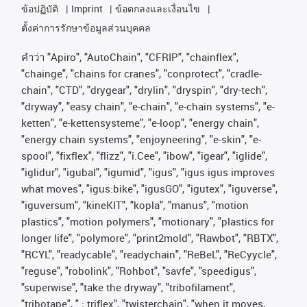
ข้อปฏิบัติ
Imprint
ข้อตกลงและเงื่อนไข
ตั้งค่าการรักษาข้อมูลส่วนบุคคล
คําว่า
"Apiro", "AutoChain", "CFRIP", "chainflex",
"chainge", "chains for cranes", "conprotect", "cradle-
chain", "CTD", "drygear", "drylin", "dryspin", "dry-tech",
"dryway", "easy chain", "e-chain", "e-chain systems", "e-
ketten", "e-kettensysteme", "e-loop", "energy chain",
"energy chain systems", "enjoyneering", "e-skin", "e-
spool", "fixflex", "flizz", "i.Cee", "ibow", "igear", "iglide",
"iglidur", "igubal", "igumid", "igus", "igus igus improves
what moves", "igus:bike", "igusGO", "igutex", "iguverse",
"iguversum", "kineKIT", "kopla", "manus", "motion
plastics", "motion polymers", "motionary", "plastics for
longer life", "polymore", "print2mold", "Rawbot", "RBTX",
"RCYL", "readycable", "readychain", "ReBeL", "ReCyycle",
"reguse", "robolink", "Rohbot", "savfe", "speedigus",
"superwise", "take the dryway", "tribofilament",
"tribotape", " ; triflex", "twisterchain", "when it moves,