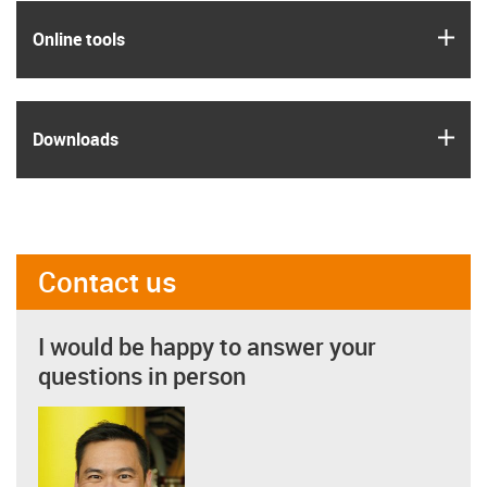
igus
Online tools
igus
Downloads
Contact us
I would be happy to answer your
questions in person