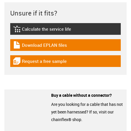
Unsure if it fits?
Calculate the service life
igus-icon-lebensdauerrechner
Download EPLAN files
igus-icon-download-plan
Request a free sample
igus-icon-gratismuster
Buy a cable without a connector?
Are you looking for a cable that has not
yet been harnessed? If so, visit our
chainflex® shop.