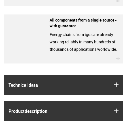
igu
All components from a single source -
with guarantee
Energy chains from igus are already
working reliably in many hundreds of
thousands of applications worldwide.
igu
igus
Technical data
igus
Product­description