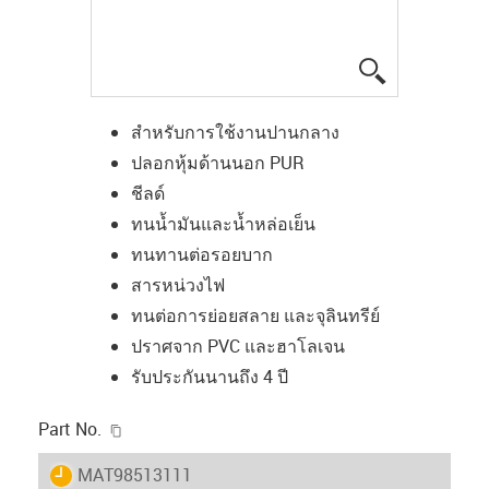
igus-icon-lup
สำหรับการใช้งานปานกลาง
ปลอกหุ้มด้านนอก PUR
ชีลด์
ทนน้ำมันและน้ำหล่อเย็น
ทนทานต่อรอยบาก
สารหน่วงไฟ
ทนต่อการย่อยสลาย และจุลินทรีย์
ปราศจาก PVC และฮาโลเจน
รับประกันนานถึง 4 ปี
igus-icon-copy-clipboard
Part No.
igus-icon-lieferzeit
MAT98513111