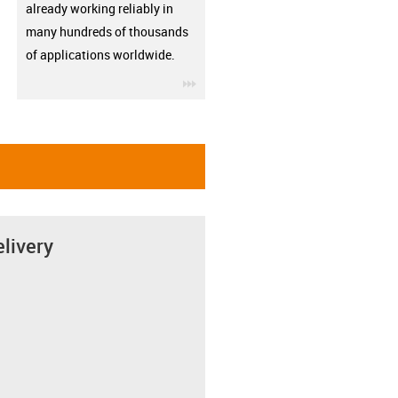
already working reliably in
many hundreds of thousands
of applications worldwide.
igus-icon-3arrow
elivery