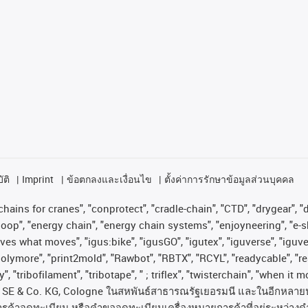
ัติ
Imprint
ข้อตกลงและเงื่อนไข
ตั้งค่าการรักษาข้อมูลส่วนบุคคล
hains for cranes", "conprotect", "cradle-chain", "CTD", "drygear", "dr
op", "energy chain", "energy chain systems", "enjoyneering", "e-skin", 
proves what moves", "igus:bike", "igusGO", "igutex", "iguverse", "igu
"polymore", "print2mold", "Rawbot", "RBTX", "RCYL", "readycable", "re
, "tribofilament", "tribotape", " ; triflex", "twisterchain", "when it 
SE & Co. KG, Cologne
ในสหพันธ์สาธารณรัฐเยอรมนี
และในอีกหลาย
ารค้าจดทะเบียน
หรือคำขอจดทะเบียนเครื่องหมายการค้าที่อยู่ระหว่างด