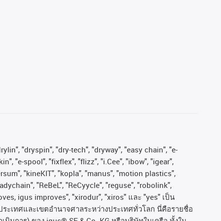
ylin", "dryspin", "dry-tech", "dryway", "easy chain", "e-
"e-spool", "fixflex", "flizz", "i.Cee", "ibow", "igear",
versum", "kineKIT", "kopla", "manus", "motion plastics",
adychain", "ReBeL", "ReCyycle", "reguse", "robolink",
moves, igus improves", "xirodur", "xiros"
และ
"yes"
เป็น
ประเทศและเขตอํานาจศาลระหว่างประเทศทั่วโลก
นี่คือรายชื่อ
ำเนินการ
)
ของ
igus® SE & Co. KG
หรือบริษัทในเครือ
ทั้งใน