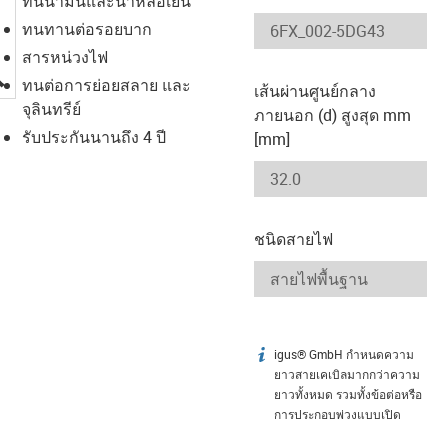
ทนน้ำมันและน้ำหล่อเย็น
ทนทานต่อรอยบาก
สารหน่วงไฟ
igus-icon-lupe
ทนต่อการย่อยสลาย และ
เส้นผ่านศูนย์กลาง
จุลินทรีย์
ภายนอก (d) สูงสุด mm
รับประกันนานถึง 4 ปี
[mm]
ชนิดสายไฟ
igus® GmbH กำหนดความ
igus-icon-info
ยาวสายเคเบิลมากกว่าความ
ยาวทั้งหมด รวมทั้งข้อต่อหรือ
การประกอบพ่วงแบบเปิด