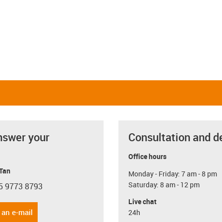
nswer your
Consultation and d
Office hours
 Tan
Monday - Friday: 7 am - 8 pm
Saturday: 8 am - 12 pm
5 9773 8793
con-phone
Live chat
 an e-mail
24h