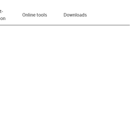
t­
Online tools
Downloads
ion