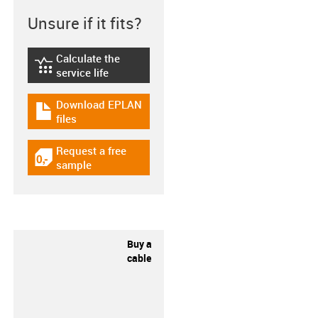
Unsure if it fits?
Calculate the
igus-icon-lebensdauerrechner
service life
Download EPLAN
igus-icon-download-plan
files
Request a free
igus-icon-gratismuster
sample
Buy a
cable