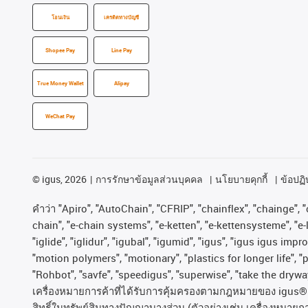
โอนเงิน
เครดิตทางบัญชี
Shopee Pay
Line Pay
True Money Wallet
Alipay
WeChat Pay
©
igus, 2026
การรักษาข้อมูลส่วนบุคคล
นโยบายคุกกี้
ข้อปฏิบ
คําว่า
"Apiro", "AutoChain", "CFRIP", "chainflex", "chainge", "c
chain", "e-chain systems", "e-ketten", "e-kettensysteme", "e-lo
"iglide", "iglidur", "igubal", "igumid", "igus", "igus igus im
"motion polymers", "motionary", "plastics for longer life", 
"Rohbot", "savfe", "speedigus", "superwise", "take the dryway"
เครื่องหมายการค้าที่ได้รับการคุ้มครองตามกฎหมายของ
igus® 
สิทธิ์ในทรัพย์สินทางปัญญาบางส่วน
(
ตัวอย่างเช่น
เครื่องหมายก