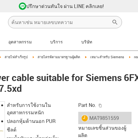
ปรึกษาด่วนทันใจ ผ่าน LINE คลิกเลย!
อุตสาหกรรม
บริการ
บริษัท
igus-icon-arrow-right
igus-icon-arrow-right
igus-icon-arrow-right
igus
สายไฟสำเร็จรูป
สายไดรฟ์ตามมาตรฐานผู้ผลิต
เหมาะสำหรับ Siemens
re
er cable suitable for Siemens 6
7.5xd
igus-icon-copy-c
สำหรับการใช้งานใน
Part No.
อุตสาหกรรมหนัก
igus-icon-lieferzeit
MAT9851559
ปลอกหุ้มด้านนอก PUR
หมายเลขชิ้นส่วนของผู้
ชีลด์
ผลิต