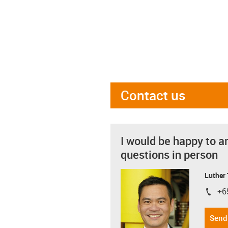
Contact us
I would be happy to a
questions in person
Luther
+6
igus-i
Send