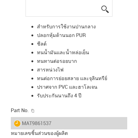
igus-icon-lup
สำหรับการใช้งานปานกลาง
ปลอกหุ้มด้านนอก PUR
ชีลด์
ทนน้ำมันและน้ำหล่อเย็น
ทนทานต่อรอยบาก
สารหน่วงไฟ
ทนต่อการย่อยสลาย และจุลินทรีย์
ปราศจาก PVC และฮาโลเจน
รับประกันนานถึง 4 ปี
igus-icon-copy-clipboard
Part No.
igus-icon-lieferzeit
MAT9861537
หมายเลขชิ้นส่วนของผู้ผลิต