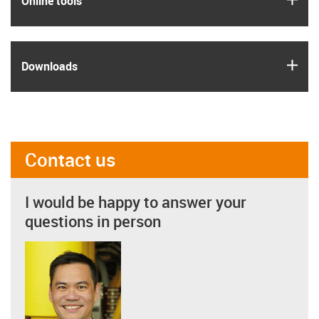
Online tools
igus
Downloads
Contact us
I would be happy to answer your
questions in person