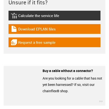
Unsure if it fits?
Calculate the service life
igus-icon-lebensdauerrechner
Download EPLAN files
igus-icon-download-plan
Request a free sample
igus-icon-gratismuster
Buy a cable without a connector?
Are you looking for a cable that has not
yet been harnessed? If so, visit our
chainflex® shop.
igu