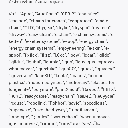
ตั้งค่าการรักษาข้อมูลส่วนบุคคล
คําว่า
"Apiro", "AutoChain", "CFRIP", "chainflex",
"chainge", "chains for cranes", "conprotect", "cradle-
chain", "CTD", "drygear", "drylin", "dryspin", "dry-tech",
"dryway", "easy chain", "e-chain", "e-chain systems", "e-
ketten", "e-kettensysteme", "e-loop", "energy chain",
"energy chain systems", "enjoyneering", "e-skin", "e-
spool", "fixflex", "flizz", "i.Cee", "ibow", "igear", "iglide",
"iglidur", "igubal", "igumid", "igus", "igus igus improves
what moves", "igus:bike", "igusGO", "igutex", "iguverse",
"iguversum", "kineKIT", "kopla", "manus", "motion
plastics", "motion polymers", "motionary", "plastics for
longer life", "polymore", "print2mold", "Rawbot", "RBTX",
"RCYL", "readycable", "readychain", "ReBeL", "ReCyycle",
"reguse", "robolink", "Rohbot", "savfe", "speedigus",
"superwise", "take the dryway", "tribofilament",
"tribotape", " ; triflex", "twisterchain", "when it moves,
igus improves", "xirodur", "xiros"
และ
"yes"
เป็น