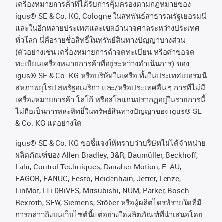
เครื่องหมายการค้าที่ได้รับการคุ้มครองตามกฎหมายของ
igus® SE & Co. KG, Cologne
ในสหพันธ์สาธารณรัฐเยอรมนี
และในอีกหลายประเทศและเขตอํานาจศาลระหว่างประเทศ
ทั่วโลก
นี่คือรายชื่อสิทธิ์ในทรัพย์สินทางปัญญาบางส่วน
(
ตัวอย่างเช่น
เครื่องหมายการค้าจดทะเบียน
หรือคำขอจด
ทะเบียนเครื่องหมายการค้าที่อยู่ระหว่างดำเนินการ
)
ของ
igus® SE & Co. KG
หรือบริษัทในเครือ
ทั้งในประเทศเยอรมนี
สหภาพยุโรป
สหรัฐอเมริกา
และ
/
หรือประเทศอื่น
ๆ
การที่ไม่มี
เครื่องหมายการค้า
โลโก้
หรือสโลแกนปรากฏอยู่ในรายการนี้
ไม่ถือเป็นการสละสิทธิ์ในทรัพย์สินทางปัญญาของ
igus® SE
& Co. KG
แต่อย่างใด
igus® SE & Co. KG ขอชี้แจงให้ทราบว่าบริษัทไม่ได้จําหน่าย
ผลิตภัณฑ์ของ Allen Bradley, B&R, Baumüller, Beckhoff,
Lahr, Control Techniques, Danaher Motion, ELAU,
FAGOR, FANUC, Festo, Heidenhain, Jetter, Lenze,
LinMot, LTi DRiVES, Mitsubishi, NUM, Parker, Bosch
Rexroth, SEW, Siemens, Stöber หรือผู้ผลิตไดรฟ์รายใดที่มี
การกล่าวถึงบนเว็บไซต์นี้แต่อย่างใดผลิตภัณฑ์ที่นําเสนอโดย