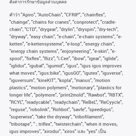
ตั้งค่าการรักษาข้อมูลส่วนบุคคล
คําว่า
"Apiro", "AutoChain", "CFRIP", "chainflex",
"chainge", "chains for cranes", "conprotect", "cradle-
chain", "CTD", "drygear", "drylin", "dryspin", "dry-tech",
"dryway", "easy chain", "e-chain", "e-chain systems", "e-
ketten", "e-kettensysteme", "e-loop", "energy chain",
"energy chain systems", "enjoyneering", "e-skin", "e-
spool", "fixflex", "flizz", "i.Cee", "ibow", "igear", "iglide",
"iglidur", "igubal", "igumid", "igus", "igus igus improves
what moves", "igus:bike", "igusGO", "igutex", "iguverse",
"iguversum", "kineKIT", "kopla", "manus", "motion
plastics", "motion polymers", "motionary", "plastics for
longer life", "polymore", "print2mold", "Rawbot", "RBTX",
"RCYL", "readycable", "readychain", "ReBeL", "ReCyycle",
"reguse", "robolink", "Rohbot", "savfe", "speedigus",
"superwise", "take the dryway", "tribofilament",
"tribotape", " ; triflex", "twisterchain", "when it moves,
igus improves", "xirodur", "xiros"
และ
"yes"
เป็น