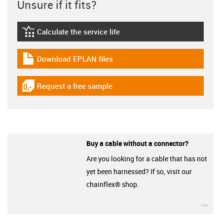
Unsure if it fits?
Calculate the service life
igus-icon-lebensdauerrechner
Download EPLAN files
igus-icon-download-plan
Request a free sample
igus-icon-gratismuster
Buy a cable without a connector?
Are you looking for a cable that has not
yet been harnessed? If so, visit our
chainflex® shop.
igu