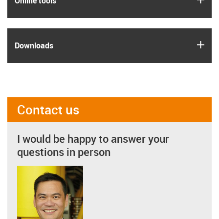
Online tools
igus
Downloads
Contact us
I would be happy to answer your
questions in person