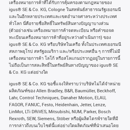
เครื่องหมายการค้าที่ได้รับการคุ้มครองตามกฎหมายของ
igus® SE & Co. KG, Cologne
ในสหพันธ์สาธารณรัฐเยอรมนี
และในอีกหลายประเทศและเขตอํานาจศาลระหว่างประเทศ
ทั่วโลก
นี่คือรายชื่อสิทธิ์ในทรัพย์สินทางปัญญาบางส่วน
(
ตัวอย่างเช่น
เครื่องหมายการค้าจดทะเบียน
หรือคำขอจด
ทะเบียนเครื่องหมายการค้าที่อยู่ระหว่างดำเนินการ
)
ของ
igus® SE & Co. KG
หรือบริษัทในเครือ
ทั้งในประเทศเยอรมนี
สหภาพยุโรป
สหรัฐอเมริกา
และ
/
หรือประเทศอื่น
ๆ
การที่ไม่มี
เครื่องหมายการค้า
โลโก้
หรือสโลแกนปรากฏอยู่ในรายการนี้
ไม่ถือเป็นการสละสิทธิ์ในทรัพย์สินทางปัญญาของ
igus® SE
& Co. KG
แต่อย่างใด
igus® SE & Co. KG ขอชี้แจงให้ทราบว่าบริษัทไม่ได้จําหน่าย
ผลิตภัณฑ์ของ Allen Bradley, B&R, Baumüller, Beckhoff,
Lahr, Control Techniques, Danaher Motion, ELAU,
FAGOR, FANUC, Festo, Heidenhain, Jetter, Lenze,
LinMot, LTi DRiVES, Mitsubishi, NUM, Parker, Bosch
Rexroth, SEW, Siemens, Stöber หรือผู้ผลิตไดรฟ์รายใดที่มี
การกล่าวถึงบนเว็บไซต์นี้แต่อย่างใดผลิตภัณฑ์ที่นําเสนอโดย