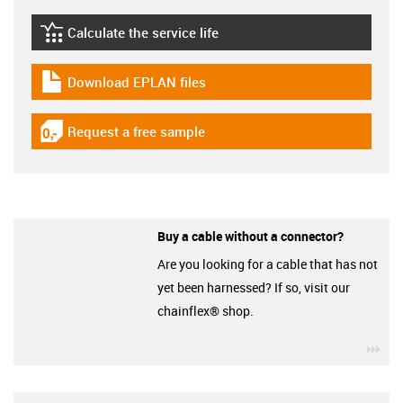
Calculate the service life
igus-icon-lebensdauerrechner
Download EPLAN files
igus-icon-download-plan
Request a free sample
igus-icon-gratismuster
Buy a cable without a connector?
Are you looking for a cable that has not
yet been harnessed? If so, visit our
chainflex® shop.
igu