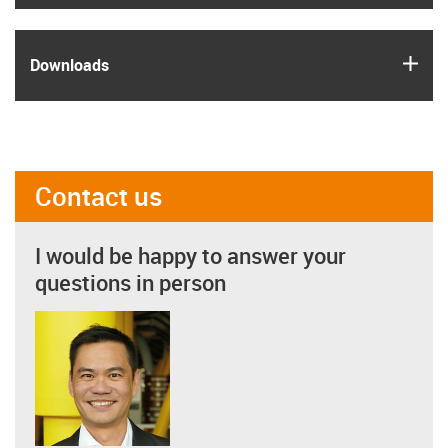
igus
Downloads
Contact us
I would be happy to answer your
questions in person