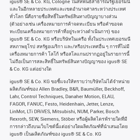
igus® SE & Co. KG, Cologne
ในสหพันธ์สาธารณรัฐเยอรมนี
และในอีกหลายประเทศและเขตอํานาจศาลระหว่างประเทศ
ทั่วโลก
นี่คือรายชื่อสิทธิ์ในทรัพย์สินทางปัญญาบางส่วน
(
ตัวอย่างเช่น
เครื่องหมายการค้าจดทะเบียน
หรือคำขอจด
ทะเบียนเครื่องหมายการค้าที่อยู่ระหว่างดำเนินการ
)
ของ
igus® SE & Co. KG
หรือบริษัทในเครือ
ทั้งในประเทศเยอรมนี
สหภาพยุโรป
สหรัฐอเมริกา
และ
/
หรือประเทศอื่น
ๆ
การที่ไม่มี
เครื่องหมายการค้า
โลโก้
หรือสโลแกนปรากฏอยู่ในรายการนี้
ไม่ถือเป็นการสละสิทธิ์ในทรัพย์สินทางปัญญาของ
igus® SE
& Co. KG
แต่อย่างใด
igus® SE & Co. KG ขอชี้แจงให้ทราบว่าบริษัทไม่ได้จําหน่าย
ผลิตภัณฑ์ของ Allen Bradley, B&R, Baumüller, Beckhoff,
Lahr, Control Techniques, Danaher Motion, ELAU,
FAGOR, FANUC, Festo, Heidenhain, Jetter, Lenze,
LinMot, LTi DRiVES, Mitsubishi, NUM, Parker, Bosch
Rexroth, SEW, Siemens, Stöber หรือผู้ผลิตไดรฟ์รายใดที่มี
การกล่าวถึงบนเว็บไซต์นี้แต่อย่างใดผลิตภัณฑ์ที่นําเสนอโดย
igus® เป็นผลิตภัณฑ์ของ igus® SE & Co. KG