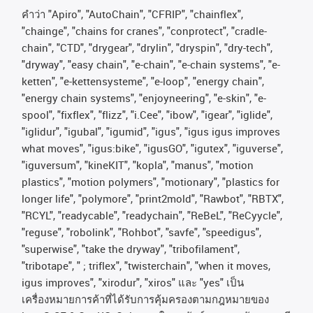
คําว่า
"Apiro", "AutoChain", "CFRIP", "chainflex",
"chainge", "chains for cranes", "conprotect", "cradle-
chain", "CTD", "drygear", "drylin", "dryspin", "dry-tech",
"dryway", "easy chain", "e-chain", "e-chain systems", "e-
ketten", "e-kettensysteme", "e-loop", "energy chain",
"energy chain systems", "enjoyneering", "e-skin", "e-
spool", "fixflex", "flizz", "i.Cee", "ibow", "igear", "iglide",
"iglidur", "igubal", "igumid", "igus", "igus igus improves
what moves", "igus:bike", "igusGO", "igutex", "iguverse",
"iguversum", "kineKIT", "kopla", "manus", "motion
plastics", "motion polymers", "motionary", "plastics for
longer life", "polymore", "print2mold", "Rawbot", "RBTX",
"RCYL", "readycable", "readychain", "ReBeL", "ReCyycle",
"reguse", "robolink", "Rohbot", "savfe", "speedigus",
"superwise", "take the dryway", "tribofilament",
"tribotape", " ; triflex", "twisterchain", "when it moves,
igus improves", "xirodur", "xiros"
และ
"yes"
เป็น
เครื่องหมายการค้าที่ได้รับการคุ้มครองตามกฎหมายของ