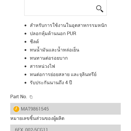
igus-icon-lup
สำหรับการใช้งานในอุตสาหกรรมหนัก
ปลอกหุ้มด้านนอก PUR
ชีลด์
ทนน้ำมันและน้ำหล่อเย็น
ทนทานต่อรอยบาก
สารหน่วงไฟ
ทนต่อการย่อยสลาย และจุลินทรีย์
รับประกันนานถึง 4 ปี
igus-icon-copy-clipboard
Part No.
igus-icon-lieferzeit
MAT9861545
หมายเลขชิ้นส่วนของผู้ผลิต