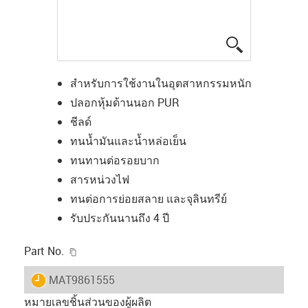
igus-icon-lup
สำหรับการใช้งานในอุตสาหกรรมหนัก
ปลอกหุ้มด้านนอก PUR
ชีลด์
ทนน้ำมันและน้ำหล่อเย็น
ทนทานต่อรอยบาก
สารหน่วงไฟ
ทนต่อการย่อยสลาย และจุลินทรีย์
รับประกันนานถึง 4 ปี
igus-icon-copy-clipboard
Part No.
igus-icon-lieferzeit
MAT9861555
หมายเลขชิ้นส่วนของผู้ผลิต