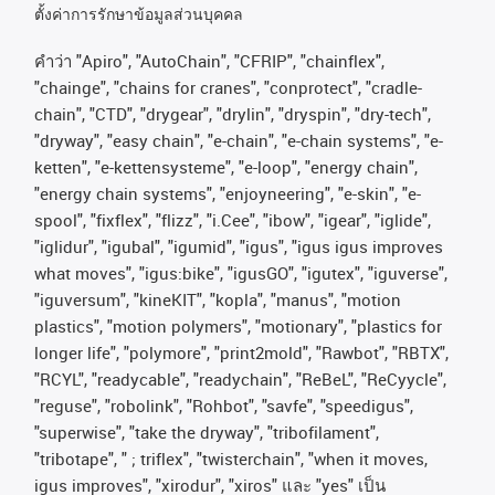
ตั้งค่าการรักษาข้อมูลส่วนบุคคล
คําว่า
"Apiro", "AutoChain", "CFRIP", "chainflex",
"chainge", "chains for cranes", "conprotect", "cradle-
chain", "CTD", "drygear", "drylin", "dryspin", "dry-tech",
"dryway", "easy chain", "e-chain", "e-chain systems", "e-
ketten", "e-kettensysteme", "e-loop", "energy chain",
"energy chain systems", "enjoyneering", "e-skin", "e-
spool", "fixflex", "flizz", "i.Cee", "ibow", "igear", "iglide",
"iglidur", "igubal", "igumid", "igus", "igus igus improves
what moves", "igus:bike", "igusGO", "igutex", "iguverse",
"iguversum", "kineKIT", "kopla", "manus", "motion
plastics", "motion polymers", "motionary", "plastics for
longer life", "polymore", "print2mold", "Rawbot", "RBTX",
"RCYL", "readycable", "readychain", "ReBeL", "ReCyycle",
"reguse", "robolink", "Rohbot", "savfe", "speedigus",
"superwise", "take the dryway", "tribofilament",
"tribotape", " ; triflex", "twisterchain", "when it moves,
igus improves", "xirodur", "xiros"
และ
"yes"
เป็น