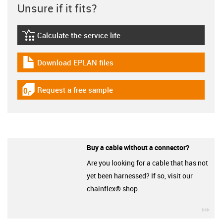
Unsure if it fits?
Calculate the service life
igus-icon-lebensdauerrechner
Download EPLAN files
igus-icon-download-plan
Request a free sample
igus-icon-gratismuster
Buy a cable without a connector?
Are you looking for a cable that has not
yet been harnessed? If so, visit our
chainflex® shop.
igu