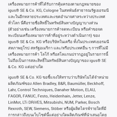
เครื่องหมายการค้าที่ได้รับการคุ้มครองตามกฎหมายของ
igus® SE & Co. KG, Cologne
ในสหพันธ์สาธารณรัฐเยอรมนี
และในอีกหลายประเทศและเขตอํานาจศาลระหว่างประเทศ
ทั่วโลก
นี่คือรายชื่อสิทธิ์ในทรัพย์สินทางปัญญาบางส่วน
(
ตัวอย่างเช่น
เครื่องหมายการค้าจดทะเบียน
หรือคำขอจด
ทะเบียนเครื่องหมายการค้าที่อยู่ระหว่างดำเนินการ
)
ของ
igus® SE & Co. KG
หรือบริษัทในเครือ
ทั้งในประเทศเยอรมนี
สหภาพยุโรป
สหรัฐอเมริกา
และ
/
หรือประเทศอื่น
ๆ
การที่ไม่มี
เครื่องหมายการค้า
โลโก้
หรือสโลแกนปรากฏอยู่ในรายการนี้
ไม่ถือเป็นการสละสิทธิ์ในทรัพย์สินทางปัญญาของ
igus® SE
& Co. KG
แต่อย่างใด
igus® SE & Co. KG ขอชี้แจงให้ทราบว่าบริษัทไม่ได้จําหน่าย
ผลิตภัณฑ์ของ Allen Bradley, B&R, Baumüller, Beckhoff,
Lahr, Control Techniques, Danaher Motion, ELAU,
FAGOR, FANUC, Festo, Heidenhain, Jetter, Lenze,
LinMot, LTi DRiVES, Mitsubishi, NUM, Parker, Bosch
Rexroth, SEW, Siemens, Stöber หรือผู้ผลิตไดรฟ์รายใดที่มี
การกล่าวถึงบนเว็บไซต์นี้แต่อย่างใดผลิตภัณฑ์ที่นําเสนอโดย