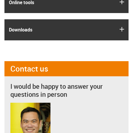
igus
Online tools
igus
Downloads
Contact us
I would be happy to answer your
questions in person