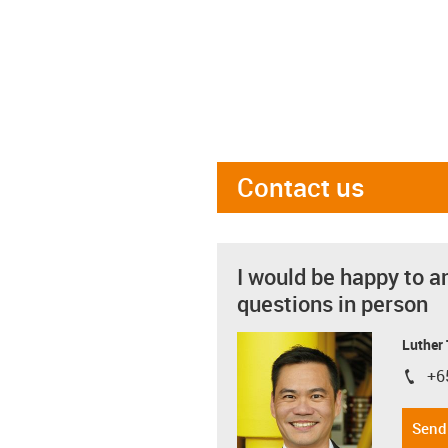
Contact us
I would be happy to a
questions in person
Luther
+6
igus-i
Send