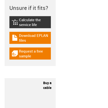
Unsure if it fits?
Calculate the
igus-icon-lebensdauerrechner
service life
Download EPLAN
igus-icon-download-plan
files
Request a free
igus-icon-gratismuster
sample
Buy a
cable