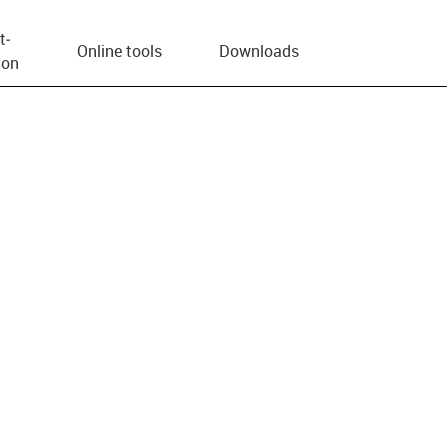
t­
Online tools
Downloads
ion