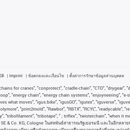
ัติ
Imprint
ข้อตกลงและเงื่อนไข
ตั้งค่าการรักษาข้อมูลส่วนบุคคล
hains for cranes", "conprotect", "cradle-chain", "CTD", "drygear", "dr
op", "energy chain", "energy chain systems", "enjoyneering", "e-skin", 
proves what moves", "igus:bike", "igusGO", "igutex", "iguverse", "igu
"polymore", "print2mold", "Rawbot", "RBTX", "RCYL", "readycable", "re
, "tribofilament", "tribotape", " ; triflex", "twisterchain", "when it 
SE & Co. KG, Cologne
ในสหพันธ์สาธารณรัฐเยอรมนี
และในอีกหลาย
ารค้าจดทะเบียน
หรือคำขอจดทะเบียนเครื่องหมายการค้าที่อยู่ระหว่างด