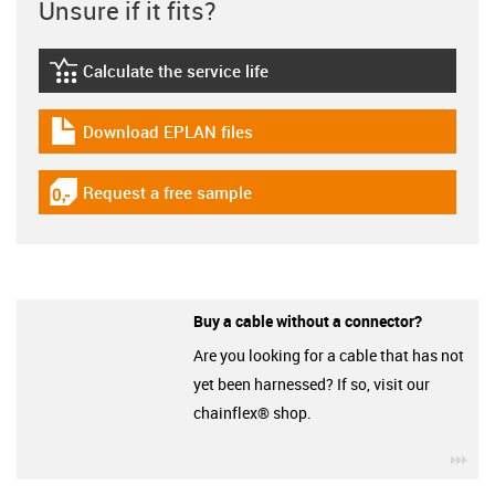
Unsure if it fits?
Calculate the service life
igus-icon-lebensdauerrechner
Download EPLAN files
igus-icon-download-plan
Request a free sample
igus-icon-gratismuster
Buy a cable without a connector?
Are you looking for a cable that has not
yet been harnessed? If so, visit our
chainflex® shop.
igu