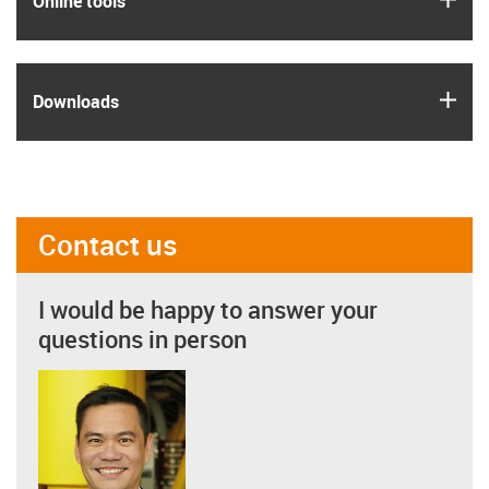
Online tools
igus
Downloads
Contact us
I would be happy to answer your
questions in person