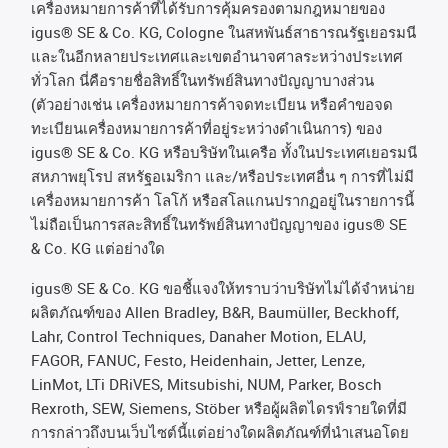
เครื่องหมายการค้าที่ได้รับการคุ้มครองตามกฎหมายของ
igus® SE & Co. KG, Cologne
ในสหพันธ์สาธารณรัฐเยอรมนี
และในอีกหลายประเทศและเขตอํานาจศาลระหว่างประเทศ
ทั่วโลก
นี่คือรายชื่อสิทธิ์ในทรัพย์สินทางปัญญาบางส่วน
(
ตัวอย่างเช่น
เครื่องหมายการค้าจดทะเบียน
หรือคำขอจด
ทะเบียนเครื่องหมายการค้าที่อยู่ระหว่างดำเนินการ
)
ของ
igus® SE & Co. KG
หรือบริษัทในเครือ
ทั้งในประเทศเยอรมนี
สหภาพยุโรป
สหรัฐอเมริกา
และ
/
หรือประเทศอื่น
ๆ
การที่ไม่มี
เครื่องหมายการค้า
โลโก้
หรือสโลแกนปรากฏอยู่ในรายการนี้
ไม่ถือเป็นการสละสิทธิ์ในทรัพย์สินทางปัญญาของ
igus® SE
& Co. KG
แต่อย่างใด
igus® SE & Co. KG ขอชี้แจงให้ทราบว่าบริษัทไม่ได้จําหน่าย
ผลิตภัณฑ์ของ Allen Bradley, B&R, Baumüller, Beckhoff,
Lahr, Control Techniques, Danaher Motion, ELAU,
FAGOR, FANUC, Festo, Heidenhain, Jetter, Lenze,
LinMot, LTi DRiVES, Mitsubishi, NUM, Parker, Bosch
Rexroth, SEW, Siemens, Stöber หรือผู้ผลิตไดรฟ์รายใดที่มี
การกล่าวถึงบนเว็บไซต์นี้แต่อย่างใดผลิตภัณฑ์ที่นําเสนอโดย