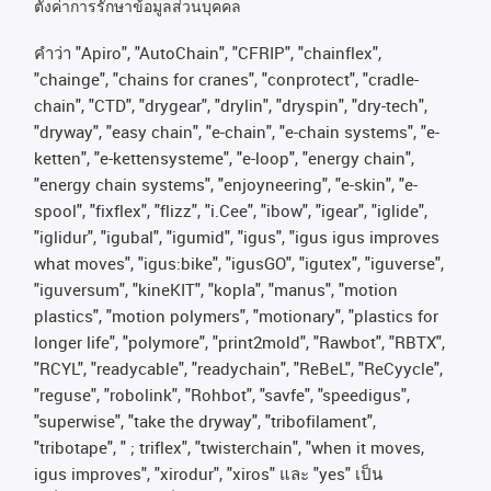
ตั้งค่าการรักษาข้อมูลส่วนบุคคล
คําว่า
"Apiro", "AutoChain", "CFRIP", "chainflex",
"chainge", "chains for cranes", "conprotect", "cradle-
chain", "CTD", "drygear", "drylin", "dryspin", "dry-tech",
"dryway", "easy chain", "e-chain", "e-chain systems", "e-
ketten", "e-kettensysteme", "e-loop", "energy chain",
"energy chain systems", "enjoyneering", "e-skin", "e-
spool", "fixflex", "flizz", "i.Cee", "ibow", "igear", "iglide",
"iglidur", "igubal", "igumid", "igus", "igus igus improves
what moves", "igus:bike", "igusGO", "igutex", "iguverse",
"iguversum", "kineKIT", "kopla", "manus", "motion
plastics", "motion polymers", "motionary", "plastics for
longer life", "polymore", "print2mold", "Rawbot", "RBTX",
"RCYL", "readycable", "readychain", "ReBeL", "ReCyycle",
"reguse", "robolink", "Rohbot", "savfe", "speedigus",
"superwise", "take the dryway", "tribofilament",
"tribotape", " ; triflex", "twisterchain", "when it moves,
igus improves", "xirodur", "xiros"
และ
"yes"
เป็น