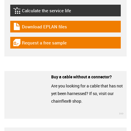
Calculate the service life
igus-icon-lebensdauerrechner
Download EPLAN files
igus-icon-download-plan
Request a free sample
igus-icon-gratismuster
Buy a cable without a connector?
Are you looking for a cable that has not
yet been harnessed? If so, visit our
chainflex® shop.
igu