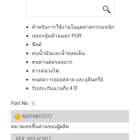
igus-icon-lup
สำหรับการใช้งานในอุตสาหกรรมหนัก
ปลอกหุ้มด้านนอก PUR
ชีลด์
ทนน้ำมันและน้ำหล่อเย็น
ทนทานต่อรอยบาก
สารหน่วงไฟ
ทนต่อการย่อยสลาย และจุลินทรีย์
รับประกันนานถึง 4 ปี
igus-icon-copy-clipboard
Part No.
igus-icon-lieferzeit
MAT9861572
หมายเลขชิ้นส่วนของผู้ผลิต