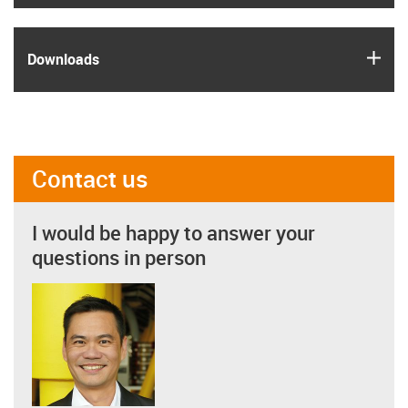
igus
Downloads
Contact us
I would be happy to answer your
questions in person