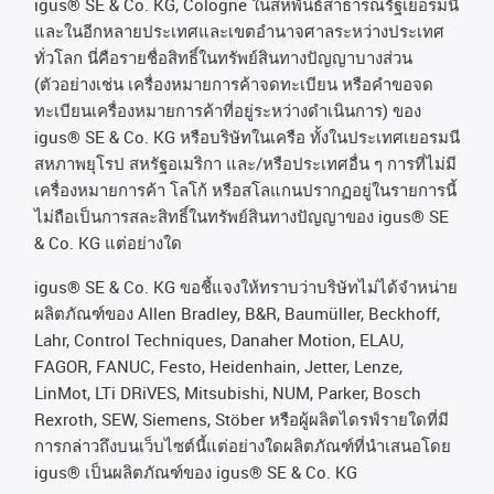
igus® SE & Co. KG, Cologne
ในสหพันธ์สาธารณรัฐเยอรมนี
และในอีกหลายประเทศและเขตอํานาจศาลระหว่างประเทศ
ทั่วโลก
นี่คือรายชื่อสิทธิ์ในทรัพย์สินทางปัญญาบางส่วน
(
ตัวอย่างเช่น
เครื่องหมายการค้าจดทะเบียน
หรือคำขอจด
ทะเบียนเครื่องหมายการค้าที่อยู่ระหว่างดำเนินการ
)
ของ
igus® SE & Co. KG
หรือบริษัทในเครือ
ทั้งในประเทศเยอรมนี
สหภาพยุโรป
สหรัฐอเมริกา
และ
/
หรือประเทศอื่น
ๆ
การที่ไม่มี
เครื่องหมายการค้า
โลโก้
หรือสโลแกนปรากฏอยู่ในรายการนี้
ไม่ถือเป็นการสละสิทธิ์ในทรัพย์สินทางปัญญาของ
igus® SE
& Co. KG
แต่อย่างใด
igus® SE & Co. KG ขอชี้แจงให้ทราบว่าบริษัทไม่ได้จําหน่าย
ผลิตภัณฑ์ของ Allen Bradley, B&R, Baumüller, Beckhoff,
Lahr, Control Techniques, Danaher Motion, ELAU,
FAGOR, FANUC, Festo, Heidenhain, Jetter, Lenze,
LinMot, LTi DRiVES, Mitsubishi, NUM, Parker, Bosch
Rexroth, SEW, Siemens, Stöber หรือผู้ผลิตไดรฟ์รายใดที่มี
การกล่าวถึงบนเว็บไซต์นี้แต่อย่างใดผลิตภัณฑ์ที่นําเสนอโดย
igus® เป็นผลิตภัณฑ์ของ igus® SE & Co. KG