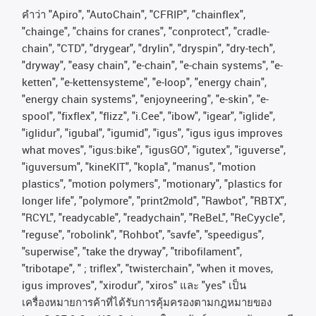
คําว่า
"Apiro", "AutoChain", "CFRIP", "chainflex",
"chainge", "chains for cranes", "conprotect", "cradle-
chain", "CTD", "drygear", "drylin", "dryspin", "dry-tech",
"dryway", "easy chain", "e-chain", "e-chain systems", "e-
ketten", "e-kettensysteme", "e-loop", "energy chain",
"energy chain systems", "enjoyneering", "e-skin", "e-
spool", "fixflex", "flizz", "i.Cee", "ibow", "igear", "iglide",
"iglidur", "igubal", "igumid", "igus", "igus igus improves
what moves", "igus:bike", "igusGO", "igutex", "iguverse",
"iguversum", "kineKIT", "kopla", "manus", "motion
plastics", "motion polymers", "motionary", "plastics for
longer life", "polymore", "print2mold", "Rawbot", "RBTX",
"RCYL", "readycable", "readychain", "ReBeL", "ReCyycle",
"reguse", "robolink", "Rohbot", "savfe", "speedigus",
"superwise", "take the dryway", "tribofilament",
"tribotape", " ; triflex", "twisterchain", "when it moves,
igus improves", "xirodur", "xiros"
และ
"yes"
เป็น
เครื่องหมายการค้าที่ได้รับการคุ้มครองตามกฎหมายของ