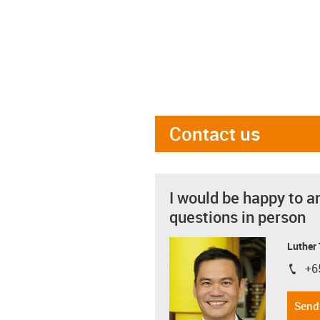
Contact us
I would be happy to a
questions in person
Luther
+6
igus-i
Send