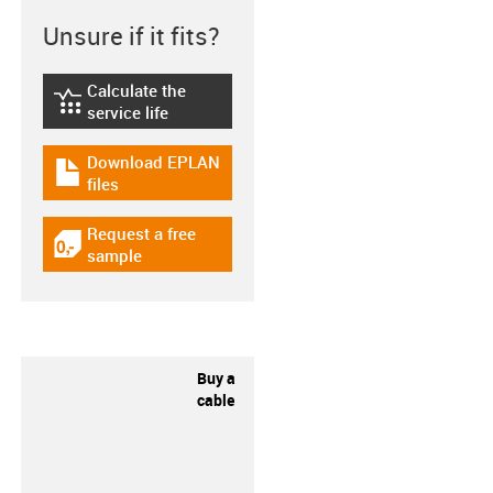
Unsure if it fits?
Calculate the
igus-icon-lebensdauerrechner
service life
Download EPLAN
igus-icon-download-plan
files
Request a free
igus-icon-gratismuster
sample
Buy a
cable