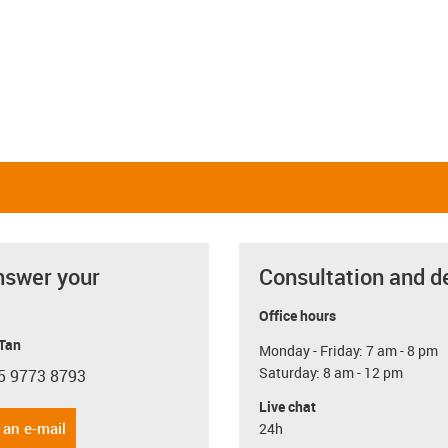
nswer your
Consultation and d
Office hours
 Tan
Monday - Friday: 7 am - 8 pm
Saturday: 8 am - 12 pm
5 9773 8793
con-phone
Live chat
 an e-mail
24h