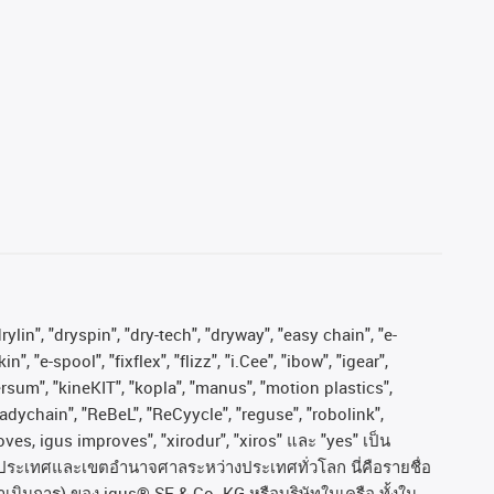
ylin", "dryspin", "dry-tech", "dryway", "easy chain", "e-
"e-spool", "fixflex", "flizz", "i.Cee", "ibow", "igear",
versum", "kineKIT", "kopla", "manus", "motion plastics",
adychain", "ReBeL", "ReCyycle", "reguse", "robolink",
moves, igus improves", "xirodur", "xiros"
และ
"yes"
เป็น
ประเทศและเขตอํานาจศาลระหว่างประเทศทั่วโลก
นี่คือรายชื่อ
ำเนินการ
)
ของ
igus® SE & Co. KG
หรือบริษัทในเครือ
ทั้งใน