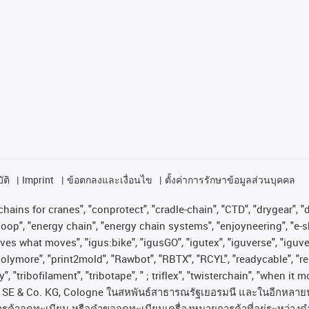
ัติ
Imprint
ข้อตกลงและเงื่อนไข
ตั้งค่าการรักษาข้อมูลส่วนบุคคล
hains for cranes", "conprotect", "cradle-chain", "CTD", "drygear", "dr
op", "energy chain", "energy chain systems", "enjoyneering", "e-skin", 
proves what moves", "igus:bike", "igusGO", "igutex", "iguverse", "igu
"polymore", "print2mold", "Rawbot", "RBTX", "RCYL", "readycable", "re
, "tribofilament", "tribotape", " ; triflex", "twisterchain", "when it 
SE & Co. KG, Cologne
ในสหพันธ์สาธารณรัฐเยอรมนี
และในอีกหลาย
ารค้าจดทะเบียน
หรือคำขอจดทะเบียนเครื่องหมายการค้าที่อยู่ระหว่างด