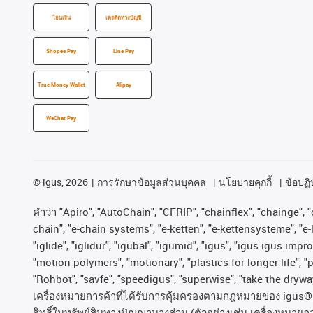
โอนเงิน
เครดิตทางบัญชี
Shopee Pay
Line Pay
True Money Wallet
Alipay
WeChat Pay
©
igus, 2026
การรักษาข้อมูลส่วนบุคคล
นโยบายคุกกี้
ข้อปฏิบ
คําว่า
"Apiro", "AutoChain", "CFRIP", "chainflex", "chainge", "c
chain", "e-chain systems", "e-ketten", "e-kettensysteme", "e-lo
"iglide", "iglidur", "igubal", "igumid", "igus", "igus igus im
"motion polymers", "motionary", "plastics for longer life", 
"Rohbot", "savfe", "speedigus", "superwise", "take the dryway"
เครื่องหมายการค้าที่ได้รับการคุ้มครองตามกฎหมายของ
igus® 
สิทธิ์ในทรัพย์สินทางปัญญาบางส่วน
(
ตัวอย่างเช่น
เครื่องหมายก