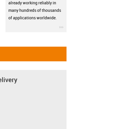
already working reliably in
many hundreds of thousands
of applications worldwide.
igus-icon-3arrow
elivery