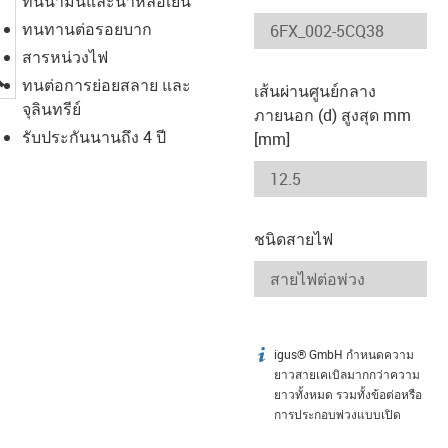
ทนน้ำมันและน้ำหล่อเย็น
ทนทานต่อรอยบาก
สารหน่วงไฟ
igus-icon-lupe
ทนต่อการย่อยสลาย และ
เส้นผ่านศูนย์กลาง
จุลินทรีย์
ภายนอก (d) สูงสุด mm
รับประกันนานถึง 4 ปี
[mm]
ชนิดสายไฟ
igus® GmbH กำหนดความ
igus-icon-info
ยาวสายเคเบิลมากกว่าความ
ยาวทั้งหมด รวมทั้งข้อต่อหรือ
การประกอบพ่วงแบบเปิด