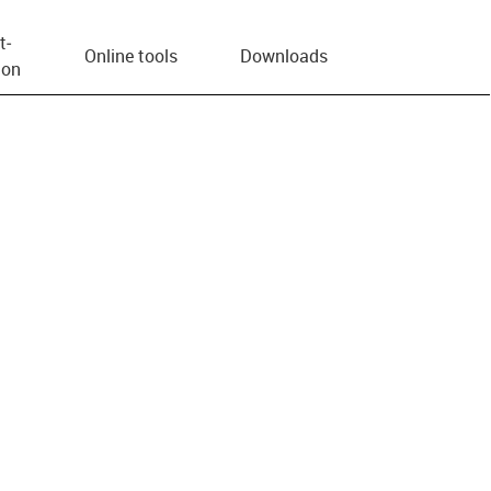
t­
Online tools
Downloads
ion