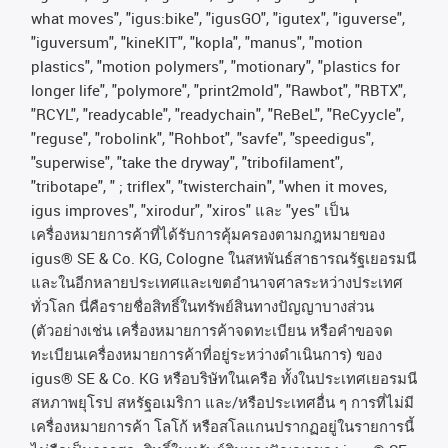
what moves", "igus:bike", "igusGO", "igutex", "iguverse",
"iguversum", "kineKIT", "kopla", "manus", "motion
plastics", "motion polymers", "motionary", "plastics for
longer life", "polymore", "print2mold", "Rawbot", "RBTX",
"RCYL", "readycable", "readychain", "ReBeL", "ReCyycle",
"reguse", "robolink", "Rohbot", "savfe", "speedigus",
"superwise", "take the dryway", "tribofilament",
"tribotape", " ; triflex", "twisterchain", "when it moves,
igus improves", "xirodur", "xiros"
และ
"yes"
เป็น
เครื่องหมายการค้าที่ได้รับการคุ้มครองตามกฎหมายของ
igus® SE & Co. KG, Cologne
ในสหพันธ์สาธารณรัฐเยอรมนี
และในอีกหลายประเทศและเขตอํานาจศาลระหว่างประเทศ
ทั่วโลก
นี่คือรายชื่อสิทธิ์ในทรัพย์สินทางปัญญาบางส่วน
(
ตัวอย่างเช่น
เครื่องหมายการค้าจดทะเบียน
หรือคำขอจด
ทะเบียนเครื่องหมายการค้าที่อยู่ระหว่างดำเนินการ
)
ของ
igus® SE & Co. KG
หรือบริษัทในเครือ
ทั้งในประเทศเยอรมนี
สหภาพยุโรป
สหรัฐอเมริกา
และ
/
หรือประเทศอื่น
ๆ
การที่ไม่มี
เครื่องหมายการค้า
โลโก้
หรือสโลแกนปรากฏอยู่ในรายการนี้