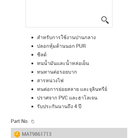
igus-icon-lup
สำหรับการใช้งานปานกลาง
ปลอกหุ้มด้านนอก PUR
ชีลด์
ทนน้ำมันและน้ำหล่อเย็น
ทนทานต่อรอยบาก
สารหน่วงไฟ
ทนต่อการย่อยสลาย และจุลินทรีย์
ปราศจาก PVC และฮาโลเจน
รับประกันนานถึง 4 ปี
igus-icon-copy-clipboard
Part No.
igus-icon-lieferzeit
MAT9861713