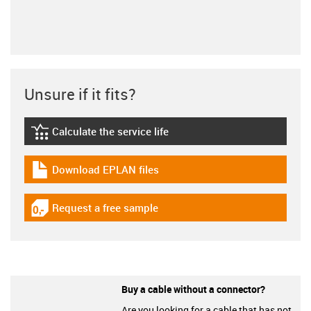
Unsure if it fits?
Calculate the service life
igus-icon-lebensdauerrechner
Download EPLAN files
igus-icon-download-plan
Request a free sample
igus-icon-gratismuster
Buy a cable without a connector?
Are you looking for a cable that has not