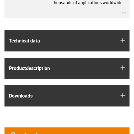
thousands of applications worldwide.
igu
igus
Technical data
igus
Product­description
igus
Downloads