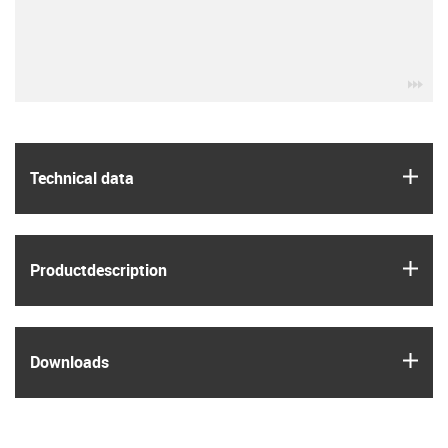
igu
igus
Technical data
igus
Product­description
igus
Downloads