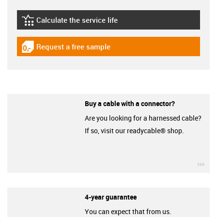
Calculate the service life
igus-icon-lebensdauerrechner
Request a free sample
igus-icon-gratismuster
Buy a cable with a connector?
Are you looking for a harnessed cable?
If so, visit our readycable® shop.
igu
4-year guarantee
You can expect that from us.