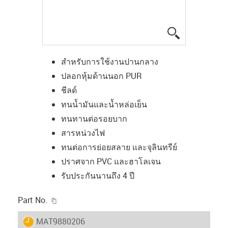
igus-icon-lup
สำหรับการใช้งานปานกลาง
ปลอกหุ้มด้านนอก PUR
ชีลด์
ทนน้ำมันและน้ำหล่อเย็น
ทนทานต่อรอยบาก
สารหน่วงไฟ
ทนต่อการย่อยสลาย และจุลินทรีย์
ปราศจาก PVC และฮาโลเจน
รับประกันนานถึง 4 ปี
igus-icon-copy-clipboard
Part No.
igus-icon-lieferzeit
MAT9880206