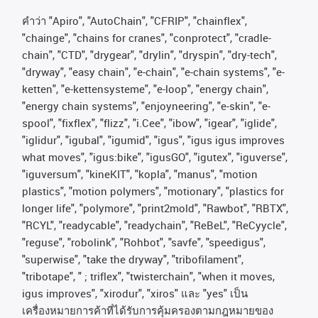
คําว่า
"Apiro", "AutoChain", "CFRIP", "chainflex",
"chainge", "chains for cranes", "conprotect", "cradle-
chain", "CTD", "drygear", "drylin", "dryspin", "dry-tech",
"dryway", "easy chain", "e-chain", "e-chain systems", "e-
ketten", "e-kettensysteme", "e-loop", "energy chain",
"energy chain systems", "enjoyneering", "e-skin", "e-
spool", "fixflex", "flizz", "i.Cee", "ibow", "igear", "iglide",
"iglidur", "igubal", "igumid", "igus", "igus igus improves
what moves", "igus:bike", "igusGO", "igutex", "iguverse",
"iguversum", "kineKIT", "kopla", "manus", "motion
plastics", "motion polymers", "motionary", "plastics for
longer life", "polymore", "print2mold", "Rawbot", "RBTX",
"RCYL", "readycable", "readychain", "ReBeL", "ReCyycle",
"reguse", "robolink", "Rohbot", "savfe", "speedigus",
"superwise", "take the dryway", "tribofilament",
"tribotape", " ; triflex", "twisterchain", "when it moves,
igus improves", "xirodur", "xiros"
และ
"yes"
เป็น
เครื่องหมายการค้าที่ได้รับการคุ้มครองตามกฎหมายของ