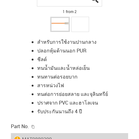
1 from 2
สำหรับการใช้งานปานกลาง
ปลอกหุ้มด้านนอก PUR
ชีลด์
ทนน้ำมันและน้ำหล่อเย็น
ทนทานต่อรอยบาก
สารหน่วงไฟ
ทนต่อการย่อยสลาย และจุลินทรีย์
ปราศจาก PVC และฮาโลเจน
รับประกันนานถึง 4 ปี
igus-icon-copy-clipboard
Part No.
igus-icon-lieferzeit