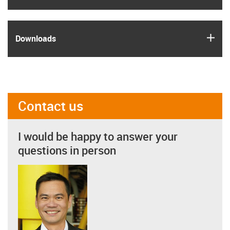
igus
Downloads
Contact us
I would be happy to answer your
questions in person