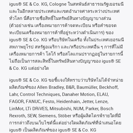
igus® SE & Co. KG, Cologne
ในสหพันธ์สาธารณรัฐเยอรมนี
และในอีกหลายประเทศและเขตอํานาจศาลระหว่างประเทศ
ทั่วโลก
นี่คือรายชื่อสิทธิ์ในทรัพย์สินทางปัญญาบางส่วน
(
ตัวอย่างเช่น
เครื่องหมายการค้าจดทะเบียน
หรือคำขอจด
ทะเบียนเครื่องหมายการค้าที่อยู่ระหว่างดำเนินการ
)
ของ
igus® SE & Co. KG
หรือบริษัทในเครือ
ทั้งในประเทศเยอรมนี
สหภาพยุโรป
สหรัฐอเมริกา
และ
/
หรือประเทศอื่น
ๆ
การที่ไม่มี
เครื่องหมายการค้า
โลโก้
หรือสโลแกนปรากฏอยู่ในรายการนี้
ไม่ถือเป็นการสละสิทธิ์ในทรัพย์สินทางปัญญาของ
igus® SE
& Co. KG
แต่อย่างใด
igus® SE & Co. KG ขอชี้แจงให้ทราบว่าบริษัทไม่ได้จําหน่าย
ผลิตภัณฑ์ของ Allen Bradley, B&R, Baumüller, Beckhoff,
Lahr, Control Techniques, Danaher Motion, ELAU,
FAGOR, FANUC, Festo, Heidenhain, Jetter, Lenze,
LinMot, LTi DRiVES, Mitsubishi, NUM, Parker, Bosch
Rexroth, SEW, Siemens, Stöber หรือผู้ผลิตไดรฟ์รายใดที่มี
การกล่าวถึงบนเว็บไซต์นี้แต่อย่างใดผลิตภัณฑ์ที่นําเสนอโดย
igus® เป็นผลิตภัณฑ์ของ igus® SE & Co. KG