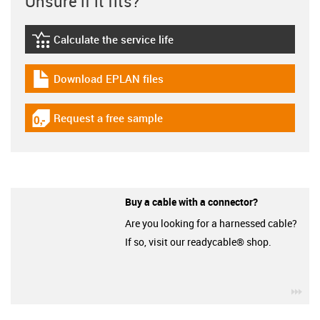
Unsure if it fits?
Calculate the service life
igus-icon-lebensdauerrechner
Download EPLAN files
igus-icon-download-plan
Request a free sample
igus-icon-gratismuster
Buy a cable with a connector?
Are you looking for a harnessed cable?
If so, visit our readycable® shop.
igu