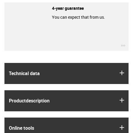
4-year guarantee
You can expect that from us.
igu
igus
Technical data
igus
Product­description
igus
Online tools