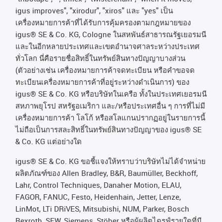
igus improves", "xirodur", "xiros"
และ
"yes"
เป็น
เครื่องหมายการค้าที่ได้รับการคุ้มครองตามกฎหมายของ
igus® SE & Co. KG, Cologne
ในสหพันธ์สาธารณรัฐเยอรมนี
และในอีกหลายประเทศและเขตอํานาจศาลระหว่างประเทศ
ทั่วโลก
นี่คือรายชื่อสิทธิ์ในทรัพย์สินทางปัญญาบางส่วน
(
ตัวอย่างเช่น
เครื่องหมายการค้าจดทะเบียน
หรือคำขอจด
ทะเบียนเครื่องหมายการค้าที่อยู่ระหว่างดำเนินการ
)
ของ
igus® SE & Co. KG
หรือบริษัทในเครือ
ทั้งในประเทศเยอรมนี
สหภาพยุโรป
สหรัฐอเมริกา
และ
/
หรือประเทศอื่น
ๆ
การที่ไม่มี
เครื่องหมายการค้า
โลโก้
หรือสโลแกนปรากฏอยู่ในรายการนี้
ไม่ถือเป็นการสละสิทธิ์ในทรัพย์สินทางปัญญาของ
igus® SE
& Co. KG
แต่อย่างใด
igus® SE & Co. KG ขอชี้แจงให้ทราบว่าบริษัทไม่ได้จําหน่าย
ผลิตภัณฑ์ของ Allen Bradley, B&R, Baumüller, Beckhoff,
Lahr, Control Techniques, Danaher Motion, ELAU,
FAGOR, FANUC, Festo, Heidenhain, Jetter, Lenze,
LinMot, LTi DRiVES, Mitsubishi, NUM, Parker, Bosch
Rexroth, SEW, Siemens, Stöber หรือผู้ผลิตไดรฟ์รายใดที่มี