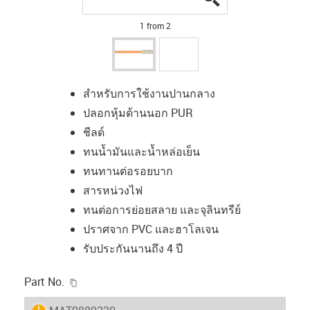
1 from 2
สำหรับการใช้งานปานกลาง
ปลอกหุ้มด้านนอก PUR
ชีลด์
ทนน้ำมันและน้ำหล่อเย็น
ทนทานต่อรอยบาก
สารหน่วงไฟ
ทนต่อการย่อยสลาย และจุลินทรีย์
ปราศจาก PVC และฮาโลเจน
รับประกันนานถึง 4 ปี
igus-icon-copy-clipboard
Part No.
igus-icon-lieferzeit