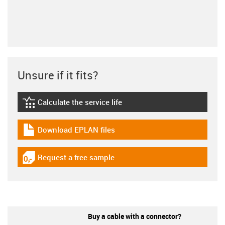
Unsure if it fits?
Calculate the service life
igus-icon-lebensdauerrechner
Download EPLAN files
igus-icon-download-plan
Request a free sample
igus-icon-gratismuster
Buy a cable with a connector?