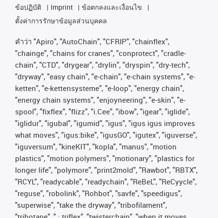
ข้อปฏิบัติ
Imprint
ข้อตกลงและเงื่อนไข
ตั้งค่าการรักษาข้อมูลส่วนบุคคล
คําว่า
"Apiro", "AutoChain", "CFRIP", "chainflex",
"chainge", "chains for cranes", "conprotect", "cradle-
chain", "CTD", "drygear", "drylin", "dryspin", "dry-tech",
"dryway", "easy chain", "e-chain", "e-chain systems", "e-
ketten", "e-kettensysteme", "e-loop", "energy chain",
"energy chain systems", "enjoyneering", "e-skin", "e-
spool", "fixflex", "flizz", "i.Cee", "ibow", "igear", "iglide",
"iglidur", "igubal", "igumid", "igus", "igus igus improves
what moves", "igus:bike", "igusGO", "igutex", "iguverse",
"iguversum", "kineKIT", "kopla", "manus", "motion
plastics", "motion polymers", "motionary", "plastics for
longer life", "polymore", "print2mold", "Rawbot", "RBTX",
"RCYL", "readycable", "readychain", "ReBeL", "ReCyycle",
"reguse", "robolink", "Rohbot", "savfe", "speedigus",
"superwise", "take the dryway", "tribofilament",
"tribotape", " ; triflex", "twisterchain", "when it moves,