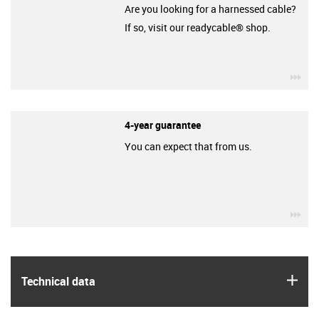
Are you looking for a harnessed cable?
If so, visit our readycable® shop.
igu
4-year guarantee
You can expect that from us.
igu
igus
Technical data