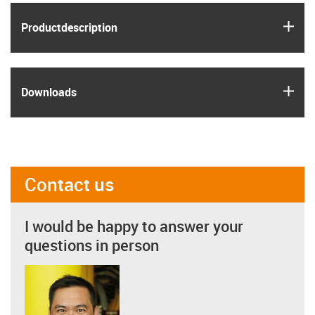
igus
Product­description
igus
Downloads
Contact us
I would be happy to answer your
questions in person