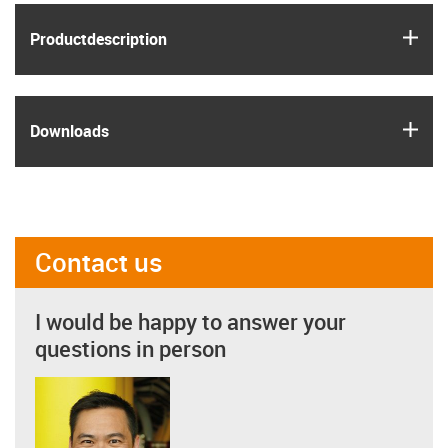
igus
Product­description
igus
Downloads
Contact us
I would be happy to answer your
questions in person