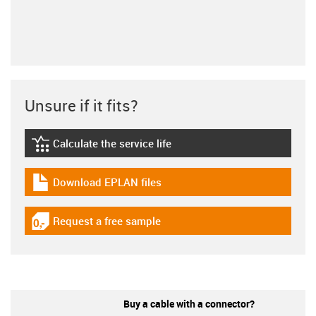
Unsure if it fits?
Calculate the service life
igus-icon-lebensdauerrechner
Download EPLAN files
igus-icon-download-plan
Request a free sample
igus-icon-gratismuster
Buy a cable with a connector?