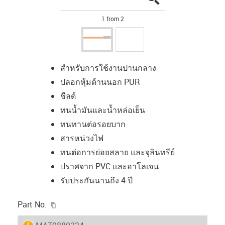
1 from 2
สำหรับการใช้งานปานกลาง
ปลอกหุ้มด้านนอก PUR
ชีลด์
ทนน้ำมันและน้ำหล่อเย็น
ทนทานต่อรอยบาก
สารหน่วงไฟ
ทนต่อการย่อยสลาย และจุลินทรีย์
ปราศจาก PVC และฮาโลเจน
รับประกันนานถึง 4 ปี
igus-icon-copy-clipboard
Part No.
igus-icon-lieferzeit