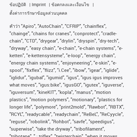
ข้อปฏิบัติ
Imprint
ข้อตกลงและเงื่อนไข
ตั้งค่าการรักษาข้อมูลส่วนบุคคล
คําว่า
"Apiro", "AutoChain", "CFRIP", "chainflex",
"chainge", "chains for cranes", "conprotect", "cradle-
chain", "CTD", "drygear", "drylin", "dryspin", "dry-tech",
"dryway", "easy chain", "e-chain", "e-chain systems", "e-
ketten", "e-kettensysteme", "e-loop", "energy chain",
"energy chain systems", "enjoyneering", "e-skin", "e-
spool", "fixflex", "flizz", "i.Cee", "ibow", "igear", "iglide",
"iglidur", "igubal", "igumid", "igus", "igus igus improves
what moves", "igus:bike", "igusGO", "igutex", "iguverse",
"iguversum", "kineKIT", "kopla", "manus", "motion
plastics", "motion polymers", "motionary", "plastics for
longer life", "polymore", "print2mold", "Rawbot", "RBTX",
"RCYL", "readycable", "readychain", "ReBeL", "ReCyycle",
"reguse", "robolink", "Rohbot", "savfe", "speedigus",
"superwise", "take the dryway", "tribofilament",
"tribotape", " ; triflex", "twisterchain", "when it moves,