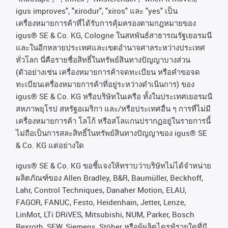
igus improves", "xirodur", "xiros"
และ
"yes"
เป็น
เครื่องหมายการค้าที่ได้รับการคุ้มครองตามกฎหมายของ
igus® SE & Co. KG, Cologne
ในสหพันธ์สาธารณรัฐเยอรมนี
และในอีกหลายประเทศและเขตอํานาจศาลระหว่างประเทศ
ทั่วโลก
นี่คือรายชื่อสิทธิ์ในทรัพย์สินทางปัญญาบางส่วน
(
ตัวอย่างเช่น
เครื่องหมายการค้าจดทะเบียน
หรือคำขอจด
ทะเบียนเครื่องหมายการค้าที่อยู่ระหว่างดำเนินการ
)
ของ
igus® SE & Co. KG
หรือบริษัทในเครือ
ทั้งในประเทศเยอรมนี
สหภาพยุโรป
สหรัฐอเมริกา
และ
/
หรือประเทศอื่น
ๆ
การที่ไม่มี
เครื่องหมายการค้า
โลโก้
หรือสโลแกนปรากฏอยู่ในรายการนี้
ไม่ถือเป็นการสละสิทธิ์ในทรัพย์สินทางปัญญาของ
igus® SE
& Co. KG
แต่อย่างใด
igus® SE & Co. KG ขอชี้แจงให้ทราบว่าบริษัทไม่ได้จําหน่าย
ผลิตภัณฑ์ของ Allen Bradley, B&R, Baumüller, Beckhoff,
Lahr, Control Techniques, Danaher Motion, ELAU,
FAGOR, FANUC, Festo, Heidenhain, Jetter, Lenze,
LinMot, LTi DRiVES, Mitsubishi, NUM, Parker, Bosch
Rexroth, SEW, Siemens, Stöber หรือผู้ผลิตไดรฟ์รายใดที่มี