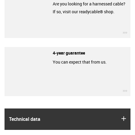
Are you looking for a harnessed cable?
If so, visit our readycable® shop.
igu
4-year guarantee
You can expect that from us.
igu
igus
Technical data