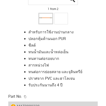
1 from 2
สำหรับการใช้งานปานกลาง
ปลอกหุ้มด้านนอก PUR
ชีลด์
ทนน้ำมันและน้ำหล่อเย็น
ทนทานต่อรอยบาก
สารหน่วงไฟ
ทนต่อการย่อยสลาย และจุลินทรีย์
ปราศจาก PVC และฮาโลเจน
รับประกันนานถึง 4 ปี
igus-icon-copy-clipboard
Part No.
igus-icon-lieferzeit