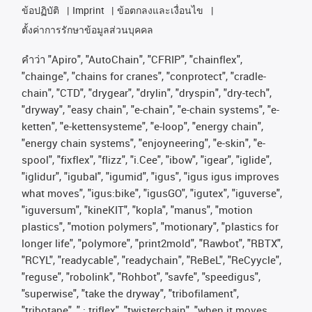
ข้อปฏิบัติ
Imprint
ข้อตกลงและเงื่อนไข
ตั้งค่าการรักษาข้อมูลส่วนบุคคล
คําว่า
"Apiro", "AutoChain", "CFRIP", "chainflex",
"chainge", "chains for cranes", "conprotect", "cradle-
chain", "CTD", "drygear", "drylin", "dryspin", "dry-tech",
"dryway", "easy chain", "e-chain", "e-chain systems", "e-
ketten", "e-kettensysteme", "e-loop", "energy chain",
"energy chain systems", "enjoyneering", "e-skin", "e-
spool", "fixflex", "flizz", "i.Cee", "ibow", "igear", "iglide",
"iglidur", "igubal", "igumid", "igus", "igus igus improves
what moves", "igus:bike", "igusGO", "igutex", "iguverse",
"iguversum", "kineKIT", "kopla", "manus", "motion
plastics", "motion polymers", "motionary", "plastics for
longer life", "polymore", "print2mold", "Rawbot", "RBTX",
"RCYL", "readycable", "readychain", "ReBeL", "ReCyycle",
"reguse", "robolink", "Rohbot", "savfe", "speedigus",
"superwise", "take the dryway", "tribofilament",
"tribotape", " ; triflex", "twisterchain", "when it moves,