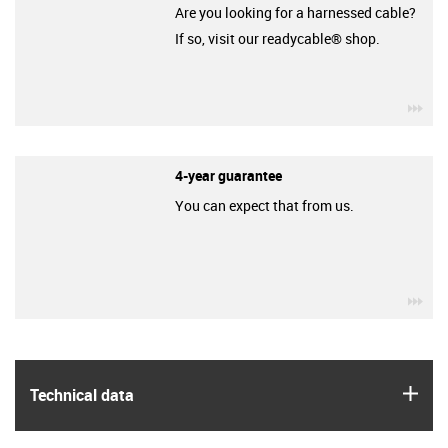
Are you looking for a harnessed cable?
If so, visit our readycable® shop.
igu
4-year guarantee
You can expect that from us.
igu
igus
Technical data