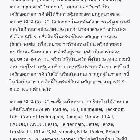
igus improves", "xirodur", "xiros"
และ
"yes"
เป็น
เครื่องหมายการค้าที่ได้รับการคุ้มครองตามกฎหมายของ
igus® SE & Co. KG, Cologne
ในสหพันธ์สาธารณรัฐเยอรมนี
และในอีกหลายประเทศและเขตอํานาจศาลระหว่างประเทศ
ทั่วโลก
นี่คือรายชื่อสิทธิ์ในทรัพย์สินทางปัญญาบางส่วน
(
ตัวอย่างเช่น
เครื่องหมายการค้าจดทะเบียน
หรือคำขอจด
ทะเบียนเครื่องหมายการค้าที่อยู่ระหว่างดำเนินการ
)
ของ
igus® SE & Co. KG
หรือบริษัทในเครือ
ทั้งในประเทศเยอรมนี
สหภาพยุโรป
สหรัฐอเมริกา
และ
/
หรือประเทศอื่น
ๆ
การที่ไม่มี
เครื่องหมายการค้า
โลโก้
หรือสโลแกนปรากฏอยู่ในรายการนี้
ไม่ถือเป็นการสละสิทธิ์ในทรัพย์สินทางปัญญาของ
igus® SE
& Co. KG
แต่อย่างใด
igus® SE & Co. KG ขอชี้แจงให้ทราบว่าบริษัทไม่ได้จําหน่าย
ผลิตภัณฑ์ของ Allen Bradley, B&R, Baumüller, Beckhoff,
Lahr, Control Techniques, Danaher Motion, ELAU,
FAGOR, FANUC, Festo, Heidenhain, Jetter, Lenze,
LinMot, LTi DRiVES, Mitsubishi, NUM, Parker, Bosch
Rexroth, SEW, Siemens, Stöber หรือผู้ผลิตไดรฟ์รายใดที่มี