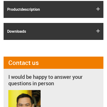
igus
Product­description
igus
Downloads
Contact us
I would be happy to answer your
questions in person