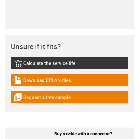
Unsure if it fits?
Calculate the service life
igus-icon-lebensdauerrechner
Download EPLAN files
igus-icon-download-plan
Request a free sample
igus-icon-gratismuster
Buy a cable with a connector?