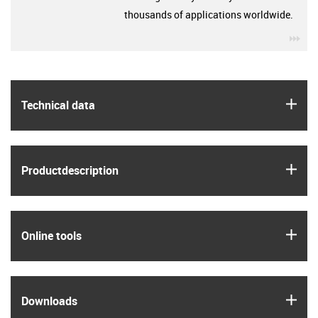
thousands of applications worldwide.
igu
igus
Technical data
igus
Product­description
igus
Online tools
igus
Downloads