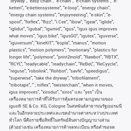
"dryway", "easy chain", "e-chain", "e-chain systems", "e-
ketten", "e-kettensysteme", "e-loop", "energy chain",
"energy chain systems", "enjoyneering", "e-skin", "e-
spool", "fixflex", "flizz", "i.Cee", "ibow", "igear", "iglide",
"iglidur", "igubal", "igumid", "igus", "igus igus improves
what moves", "igus:bike", "igusGO", "igutex", "iguverse",
"iguversum", "kineKIT", "kopla", "manus", "motion
plastics", "motion polymers", "motionary", "plastics for
longer life", "polymore", "print2mold", "Rawbot", "RBTX",
"RCYL", "readycable", "readychain", "ReBeL", "ReCyycle",
"reguse", "robolink", "Rohbot", "savfe", "speedigus",
"superwise", "take the dryway", "tribofilament",
"tribotape", " ; triflex", "twisterchain", "when it moves,
igus improves", "xirodur", "xiros"
และ
"yes"
เป็น
เครื่องหมายการค้าที่ได้รับการคุ้มครองตามกฎหมายของ
igus® SE & Co. KG, Cologne
ในสหพันธ์สาธารณรัฐเยอรมนี
และในอีกหลายประเทศและเขตอํานาจศาลระหว่างประเทศ
ทั่วโลก
นี่คือรายชื่อสิทธิ์ในทรัพย์สินทางปัญญาบางส่วน
(
ตัวอย่างเช่น
เครื่องหมายการค้าจดทะเบียน
หรือคำขอจด