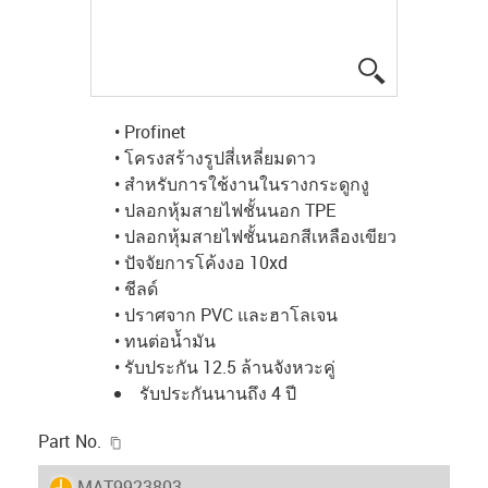
igus-icon-lup
• Profinet
• โครงสร้างรูปสี่เหลี่ยมดาว
• สำหรับการใช้งานในรางกระดูกงู
• ปลอกหุ้มสายไฟชั้นนอก TPE
• ปลอกหุ้มสายไฟชั้นนอกสีเหลืองเขียว
• ปัจจัยการโค้งงอ 10xd
• ชีลด์
• ปราศจาก PVC และฮาโลเจน
• ทนต่อน้ำมัน
• รับประกัน 12.5 ล้านจังหวะคู่
รับประกันนานถึง 4 ปี
igus-icon-copy-clipboard
Part No.
igus-icon-lieferzeit
MAT9923803