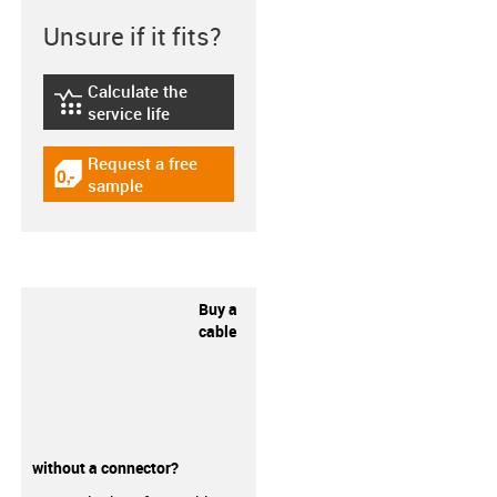
Unsure if it fits?
Calculate the
igus-icon-lebensdauerrechner
service life
Request a free
igus-icon-gratismuster
sample
Buy a
cable
without a connector?