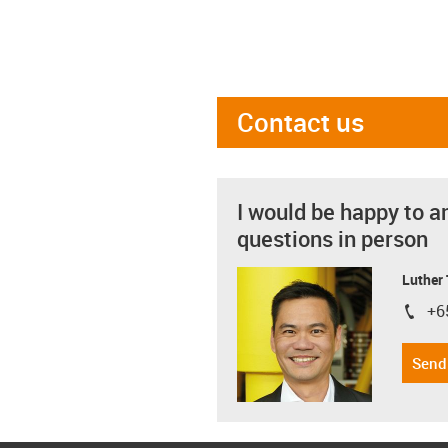
Contact us
I would be happy to a
questions in person
Luther
+6
igus-i
Send