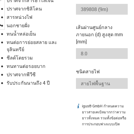
ปราศจากสารฮาโลเจน
ปราศจากซิลิโคน
สารหน่วงไฟ
igus-icon-lupe
นอกชายฝั่ง
เส้นผ่านศูนย์กลาง
ทนน้ำหล่อเย็น
ภายนอก (d) สูงสุด mm
[mm]
ทนต่อการย่อยสลาย และ
จุลินทรีย์
ชีลด์โดยรวม
ทนทานต่อรอยบาก
ชนิดสายไฟ
ปราศจากพีวีซี
รับประกันนานถึง 4 ปี
igus® GmbH กำหนดความ
igus-icon-info
ยาวสายเคเบิลมากกว่าความ
ยาวทั้งหมด รวมทั้งข้อต่อหรือ
การประกอบพ่วงแบบเปิด