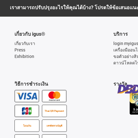
เราสามารถปรับปรุงอะไรให้คุณได้บ้าง? โปรดให้ข้อเสนอแน
เกี่ยวกับ igus®
บริการ
เกี่ยวกับเรา
login myigu
Press
เครื่องมืออนไ
Exhibition
ขอตัวอย่างสิ
ดาวน์โหลดไ
วิธีการชำระเงิน
รางวัล
Thai QR Payment
โอนเงิน
เครดิตทางบัญชี