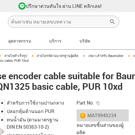
ปรึกษาด่วนทันใจ ผ่าน LINE คลิกเลย!
อุตสาหกรรม
บริการ
บริษัท
igus-icon-arrow-right
igus-icon-arrow-right
igus-icon-arrow-right
igu
สายไฟสำเร็จรูป
สายไดรฟ์ตามมาตรฐานผู้ผลิต
เหมาะสำหรับ Baumüller
r
ic cable, PUR 10xd
e encoder cable suitable for Ba
N1325 basic cable, PUR 10xd
igus-icon-copy-c
สำหรับการใช้งานปานกลาง
Part No.
ปลอกหุ้มด้านนอก PUR
igus-icon-lieferzeit
MAT9940234
ทนน้ำมัน (ตามมาตรฐาน
หมายเลขชิ้นส่วนของผู้
DIN EN 50363-10-2)
ผลิต