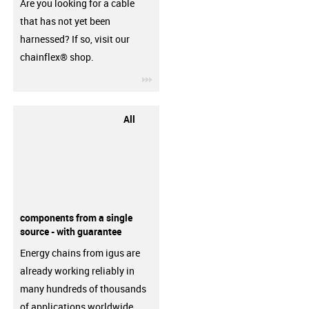
Are you looking for a cable
that has not yet been
harnessed? If so, visit our
chainflex® shop.
igus-icon-3arrow
All
components from a single
source - with guarantee
Energy chains from igus are
already working reliably in
many hundreds of thousands
of applications worldwide.