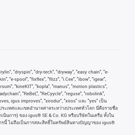
ylin", "dryspin", "dry-tech", "dryway", "easy chain", "e-
"e-spool", "fixflex", "flizz", "i.Cee", "ibow", "igear",
versum", "kineKIT", "kopla", "manus", "motion plastics",
adychain", "ReBeL", "ReCyycle", "reguse", "robolink",
moves, igus improves", "xirodur", "xiros"
และ
"yes"
เป็น
ประเทศและเขตอํานาจศาลระหว่างประเทศทั่วโลก
นี่คือรายชื่อ
ำเนินการ
)
ของ
igus® SE & Co. KG
หรือบริษัทในเครือ
ทั้งใน
รนี้
ไม่ถือเป็นการสละสิทธิ์ในทรัพย์สินทางปัญญาของ
igus®