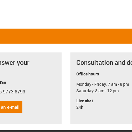
nswer your
Consultation and d
Office hours
 Tan
Monday - Friday: 7 am - 8 pm
Saturday: 8 am - 12 pm
5 9773 8793
con-phone
Live chat
 an e-mail
24h