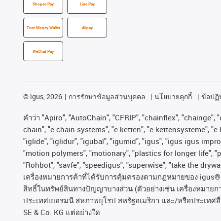
Shopee Pay
Line Pay
True Money Wallet
Alipay
WeChat Pay
©
igus, 2026
การรักษาข้อมูลส่วนบุคคล
นโยบายคุกกี้
ข้อปฏิบ
คําว่า
"Apiro", "AutoChain", "CFRIP", "chainflex", "chainge", "c
chain", "e-chain systems", "e-ketten", "e-kettensysteme", "e-lo
"iglide", "iglidur", "igubal", "igumid", "igus", "igus igus im
"motion polymers", "motionary", "plastics for longer life", 
"Rohbot", "savfe", "speedigus", "superwise", "take the dryway"
เครื่องหมายการค้าที่ได้รับการคุ้มครองตามกฎหมายของ
igus® 
สิทธิ์ในทรัพย์สินทางปัญญาบางส่วน
(
ตัวอย่างเช่น
เครื่องหมายก
ประเทศเยอรมนี
สหภาพยุโรป
สหรัฐอเมริกา
และ
/
หรือประเทศอื
SE & Co. KG
แต่อย่างใด