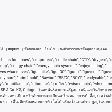
ัติ
Imprint
ข้อตกลงและเงื่อนไข
ตั้งค่าการรักษาข้อมูลส่วนบุคคล
hains for cranes", "conprotect", "cradle-chain", "CTD", "drygear", "dr
op", "energy chain", "energy chain systems", "enjoyneering", "e-skin", 
proves what moves", "igus:bike", "igusGO", "igutex", "iguverse", "igu
"polymore", "print2mold", "Rawbot", "RBTX", "RCYL", "readycable", "re
, "tribofilament", "tribotape", " ; triflex", "twisterchain", "when it 
SE & Co. KG, Cologne
ในสหพันธ์สาธารณรัฐเยอรมนี
และในอีกหลาย
ารค้าจดทะเบียน
หรือคำขอจดทะเบียนเครื่องหมายการค้าที่อยู่ระหว่างด
่น
ๆ
การที่ไม่มีเครื่องหมายการค้า
โลโก้
หรือสโลแกนปรากฏอยู่ในรายกา