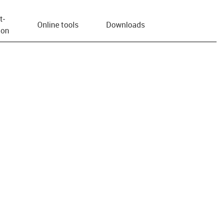
t­
Online tools
Downloads
ion